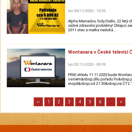
lun 09/11/2020 - 10:05
Alpha Mamadou Sidy Diallo, 22 letý c
vážné zdravotní problémy! Chlapci ze
2011 otec a matka nedoká...
Wontanara v České televizi 
lun 02/11/2020 - 09:39
Příští středu 11.11.2020 bude Wonta
osmém&nbsp;dílu pořadu Po&nbsp;j
stopě&nbsp;od 21:30&nbsp;na ČT2. V 
Previous
‹‹
Stránka
1
Stránka
2
Stránka
3
Stránka
4
Stránka
5
Stránka
6
…
Next
»
Pagination
page
page