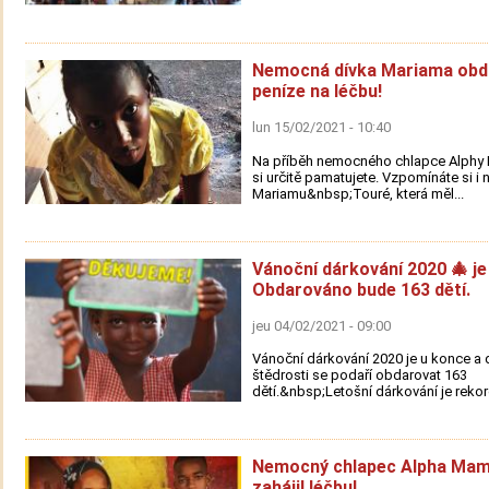
Nemocná dívka Mariama obd
peníze na léčbu!
lun 15/02/2021 - 10:40
Na příběh nemocného chlapce Alph
si určitě pamatujete. Vzpomínáte si i 
Mariamu&nbsp;Touré, která měl...
Vánoční dárkování 2020 🎄 je
Obdarováno bude 163 dětí.
jeu 04/02/2021 - 09:00
Vánoční dárkování 2020 je u konce a d
štědrosti se podaří obdarovat 163
dětí.&nbsp;Letošní dárkování je rekord
Nemocný chlapec Alpha Ma
zahájil léčbu!