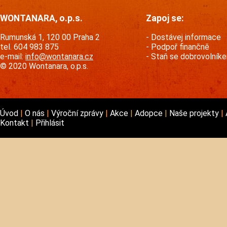
WONTANARA, o.p.s.
Zapoj se:
Rumunská 1, 120 00 Praha 2
Dostávej informace
tel. 604 983 875
Podpoř finančně
e-mail:
info@wontanara.cz
Staň se dobrovolník
© 2020 Wontanara, o.p.s.
Úvod
O nás
Výroční zprávy
Akce
Adopce
Naše projekty
Kontakt
Přihlásit