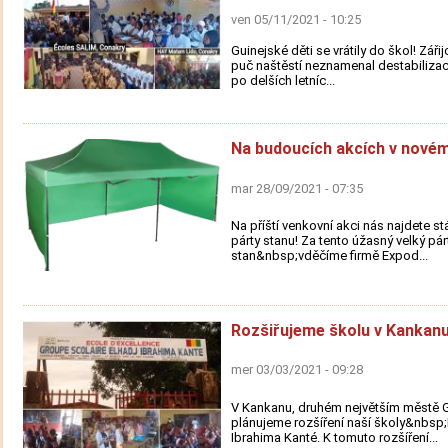
ven 05/11/2021 - 10:25
Guinejské děti se vrátily do škol! Záři
puč naštěstí neznamenal destabilizac
po delších letníc...
Na budoucích akcích v novém
mar 28/09/2021 - 07:35
Na příští venkovní akci nás najdete s
párty stanu! Za tento úžasný velký pár
stan&nbsp;vděčíme firmě Expod...
Rozšiřujeme školu v Kankanu
mer 03/03/2021 - 09:28
V Kankanu, druhém největším městě G
plánujeme rozšíření naší školy&nbsp;
Ibrahima Kanté. K tomuto rozšíření...