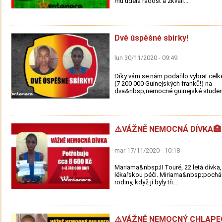
mu udělá radost a zkvali...
Dvě úspěšné sbírky!
lun 30/11/2020 - 09:49
Díky vám se nám podařilo vybrat cel
(7 200 000 Guinejských franků!) na
dva&nbsp;nemocné guinejské studenty
⚠️VÁŽNĚ NEMOCNÁ DÍVKA🏥
mar 17/11/2020 - 10:18
Mariama&nbsp;II Touré, 22 letá dívka,
lékařskou péči. Miriama&nbsp;pochá
rodiny, když jí byly tři...
⚠️VÁŽNĚ NEMOCNÝ CHLAPE