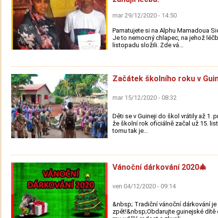
mar 29/12/2020 - 14:50
Pamatujete si na Alphu Mamadoua Sid
Je to nemocný chlapec, na jehož léčbu
listopadu složili. Zde vá...
Začátek školního roku v Guin
mar 15/12/2020 - 08:32
Děti se v Guineji do škol vrátily až 1. 
že školní rok oficiálně začal už 15. li
tomu tak je...
Vánoční dárkování 2020🎄
ven 04/12/2020 - 09:14
&nbsp; Tradiční vánoční dárkování je
zpět!&nbsp;Obdarujte guinejské dítě 