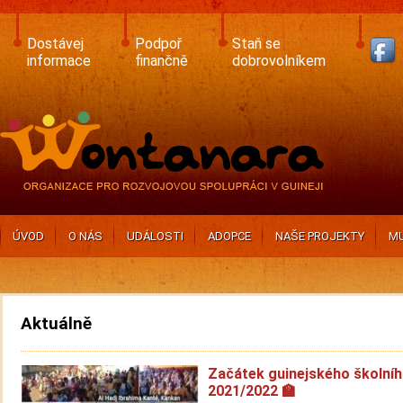
Skip
to
main
Dostávej
Podpoř
Staň se
content
informace
finančně
dobrovolníkem
ÚVOD
O NÁS
UDÁLOSTI
ADOPCE
NAŠE PROJEKTY
MU
Aktuálně
Začátek guinejského školníh
2021/2022 🏫