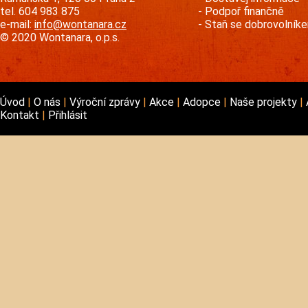
tel. 604 983 875
Podpoř finančně
e-mail:
info@wontanara.cz
Staň se dobrovolník
© 2020 Wontanara, o.p.s.
Úvod
O nás
Výroční zprávy
Akce
Adopce
Naše projekty
Kontakt
Přihlásit