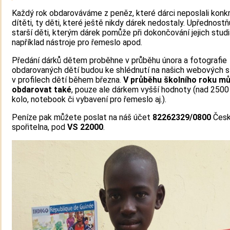
Každý rok obdarováváme z peněz, které dárci neposlali konk
dítěti, ty děti, které ještě nikdy dárek nedostaly. Upřednost
starší děti, kterým dárek pomůže při dokončování jejich studi
například nástroje pro řemeslo apod.
Předání dárků dětem proběhne v průběhu února a fotografie
obdarovaných dětí budou ke shlédnutí na našich webových 
v profilech dětí během března.
V průběhu školního roku mů
obdarovat také
, pouze ale dárkem vyšší hodnoty (nad 2500 K
kolo, notebook či vybavení pro řemeslo aj.).
Peníze pak můžete poslat na náš účet
82262329/0800
Čes
spořitelna, pod
VS 22000
.