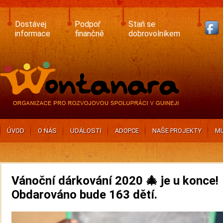
Skip
to
main
Dostávej
Podpoř
Staň se
content
informace
finančně
dobrovolníkem
ÚVOD
O NÁS
UDÁLOSTI
ADOPCE
NAŠE PROJEKTY
MU
Vánoční dárkování 2020 🎄 je u konce!
Obdarováno bude 163 dětí.