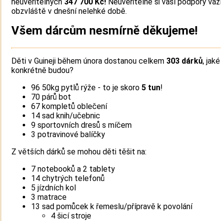
neuvěřitelných
347 700 Kč!
Neuvěřitelně si vaší podpory váž
obzvláště v dnešní nelehké době.
Všem dárcům nesmírně děkujeme!
Děti v Guineji během února dostanou celkem
303 dárků
, jaké
konkrétně budou?
96 50kg pytlů rýže - to je skoro
5 tun
!
70 párů bot
67 kompletů oblečení
14 sad knih/učebnic
9 sportovních dresů s míčem
3 potravinové balíčky
Z větších dárků se mohou děti těšit na:
7 notebooků a 2 tablety
14 chytrých telefonů
5 jízdních kol
3 matrace
13 sad pomůcek k řemeslu/přípravě k povolání
4 šicí stroje