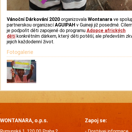
Vánoční Dárkování 2020
organizovala
Wontanara
ve spolup
partnerskou organizací
AGUIPAH
v Guineji již posedmé. Cíle
je podpořit děti zapojené do programu
Adopce afrických
dětí
konkrétním dárkem, který děti potěší, ale především zkv
jejich každodenní život.
Fotogalerie
WONTANARA, o.p.s.
Zapoj se:
Rumunská 1, 120 00 Praha 2
Dostávej informace