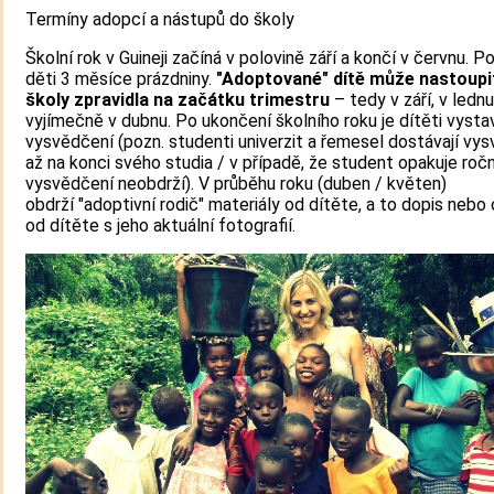
Termíny adopcí a nástupů do školy
Školní rok v Guineji začíná v polovině září a končí v červnu. P
děti 3 měsíce prázdniny.
"Adoptované" dítě může nastoupi
školy zpravidla na začátku trimestru
– tedy v září, v lednu
vyjímečně v dubnu. Po ukončení školního roku je dítěti vyst
vysvědčení (pozn. studenti univerzit a řemesel dostávají vy
až na konci svého studia / v případě, že student opakuje ročn
vysvědčení neobdrží). V průběhu roku (duben / květen)
obdrží "adoptivní rodič" materiály od dítěte, a to dopis nebo
od dítěte s jeho aktuální fotografií.