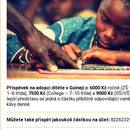
Příspěvek na adopci dítěte v Guineji
je
6000 Kč
ročně (ZŠ 
1.-6.třída),
7500 Kč
(College – 7.-10.třída) a
9000 Kč
(SŠ/VŠ)
lepší představu se jedná o částku přibližně odpovídající cen
kávy denně.
Můžete také přispět jakoukoli částkou na účet:
82262329