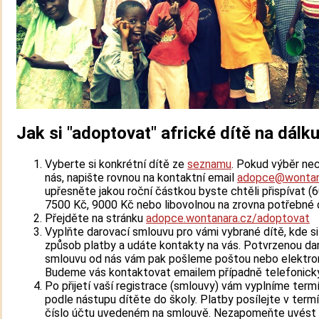
Jak si "adoptovat" africké dítě na dálk
Vyberte si konkrétní dítě ze
seznamu
. Pokud výběr ne
nás, napište rovnou na kontaktní email
adopce@wontan
upřesněte jakou roční částkou byste chtěli přispívat (
7500 Kč, 9000 Kč nebo libovolnou na zrovna potřebné d
Přejděte na stránku
adopce.wontanara.cz/adoptovat
Vyplňte darovací smlouvu pro vámi vybrané dítě, kde s
způsob platby a udáte kontakty na vás. Potvrzenou da
smlouvu od nás vám pak pošleme poštou nebo elektron
Budeme vás kontaktovat emailem případně telefonicky
Po přijetí vaší registrace (smlouvy) vám vyplníme term
podle nástupu dítěte do školy. Platby posílejte v term
číslo účtu uvedeném na smlouvě. Nezapomeňte uvést 