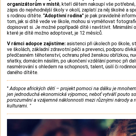
organizátorům v místě
, kteří dětem nakoupí vše potřebné, 
zápis do nejvhodnější školy v okolí, zaplatí za něj školné a sp
s rodinou dítěte.
"Adoptivní rodina"
je pak pravidelně infor
tom, jak si dítě vede ve škole, mohou si vyměňovat fotografi
dopisovat si. Je možné popřípadě dítě i navštívit. Minimální 
které je dítě možno adoptovat, je 12 měsíců.
V rámci adopce zajistíme:
asistenci při úkolech po škole, s
ve školách, základní zdravotní péči a prevenci, podporu dívká
předčasném těhotenství, ochranu před ženskou obřízkou, n
sňatky, domácím násilím, po ukončení vzdělání pomoc při da
nasměrování s ohledem na schopnosti, talent, úsilí či rodinno
daného dítěte.
"
Adopce afrických dětí – projekt pomoci na dálku je mnohem
jen jednoduchá ekonomická výpomoc, neboť vytváří pouto soli
porozumění a vzájemné náklonnosti mezi různými národy a 
kulturami. "