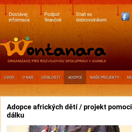
Skip
to
main
Dostávej
Podpoř
Staň se
content
informace
finančně
dobrovolníkem
ÚVOD
O NÁS
UDÁLOSTI
ADOPCE
NAŠE PROJEKTY
MU
Adopce afrických dětí / projekt pomoci
dálku