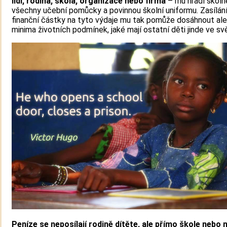
lidí, rodina, škola, organizace nebo firma
– mu hradí školn
všechny učební pomůcky a povinnou školní uniformu. Zasílán
finanční částky na tyto výdaje mu tak pomůže dosáhnout al
minima životních podmínek, jaké mají ostatní děti jinde ve sv
Peníze se neposílají rodině dítěte, ale přímo škole nebo 