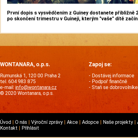
První dopis s vysvědčením z Guiney dostanete přibližně 
po skončení trimestru v Guineji, kterým "vaše" dítě začín
WONTANARA, o.p.s.
Zapoj se:
Rumunská 1, 120 00 Praha 2
Dostávej informace
tel. 604 983 875
Podpoř finančně
e-mail:
info@wontanara.cz
Staň se dobrovolník
© 2020 Wontanara, o.p.s.
Úvod
O nás
Výroční zprávy
Akce
Adopce
Naše projekty
Kontakt
Přihlásit