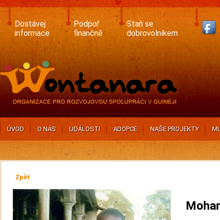
Skip
to
main
Dostávej
Podpoř
Staň se
content
informace
finančně
dobrovolníkem
ÚVOD
O NÁS
UDÁLOSTI
ADOPCE
NAŠE PROJEKTY
MU
Zpět
Moham