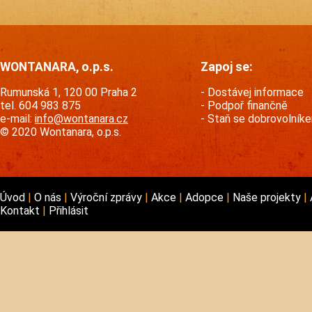
WONTANARA, o.p.s.
Zapoj se:
Rumunská 1, 120 00 Praha 2
Dostávej informace
tel. 604 983 875
Podpoř finančně
e-mail:
info@wontanara.cz
Staň se dobrovolník
© 2020 Wontanara, o.p.s.
Úvod
O nás
Výroční zprávy
Akce
Adopce
Naše projekty
Kontakt
Přihlásit