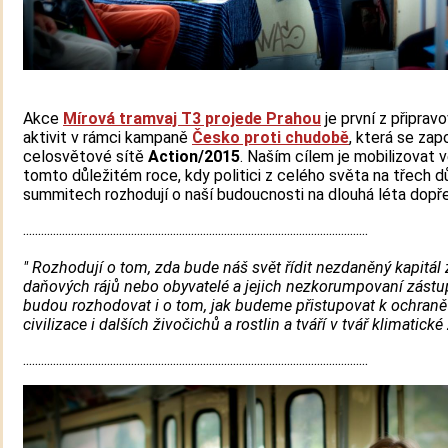
Akce
Mírová tramvaj T3 projede Prahou
je první z připrav
aktivit v rámci kampaně
Česko proti chudobě
, která se zapo
celosvětové sítě
Action/2015
. Naším cílem je mobilizovat v
tomto důležitém roce, kdy politici z celého světa na třech d
summitech rozhodují o naší budoucnosti na dlouhá léta dopř
...................................................................................................................
" Rozhodují o tom, zda bude náš svět řídit nezdaněný kapitál 
daňových rájů nebo obyvatelé a jejich nezkorumpovaní zástup
budou rozhodovat i o tom, jak budeme přistupovat k ochraně
civilizace i dalších živočichů a rostlin a tváří v tvář klimatick
...................................................................................................................