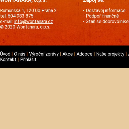
Rumunská 1, 120 00 Praha 2
Dostávej informace
tel. 604 983 875
Podpoř finančně
e-mail:
info@wontanara.cz
Staň se dobrovolník
© 2020 Wontanara, o.p.s.
Úvod
O nás
Výroční zprávy
Akce
Adopce
Naše projekty
Kontakt
Přihlásit