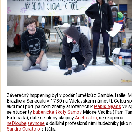
Záverečný happening byl v podání umělců z Gambie, Itálie, M
Brazílie a Senegalu v 17:30 na Václavském náměstí. Celou s
akci měl pod palcem známý afrotanečník
Papis Nyass
ve s
se studenty
bubenické školy Samby
Miloše Vacíka (Tam Ta
Batucada), dále se členy skupiny
Aneboafro
,
se skupinou
neDloubejsevnose
a dalšími profesionálními hudebníky jako n
Sandro Curatolo
z Itálie.