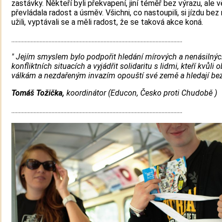
zastávky. Někteří byli překvapení, jiní téměř bez výrazu, ale 
převládala radost a úsměv. Všichni, co nastoupili, si jízdu bez 
užili, vyptávali se a měli radost, že se taková akce koná.
...................................................................................................................
" Jejím smyslem bylo podpořit hledání mírových a nenásilnýc
konfliktních situacích a vyjádřit solidaritu s lidmi, kteří kvůl
válkám a nezdařeným invazím opouští své země a hledají bezp
Tomáš Tožička,
koordinátor (Educon, Česko proti Chudobě )
...................................................................................................................