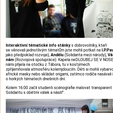
Interaktivní tématické info stánky
s dobrovolníky, kteří
se věnovali jednotlivým tématům jste mohli potkat na
I.P.Pa
jako předpoklad rozvoje),
Andělu
(Solidarita mezi národy),
Vá
nám
(Rozvojová spolupráce). Kapela neDLOUBEJ SE V NOSE,
námi přijela na otočku z Tábora, tu v kostýmech
zpříjemňovala atmosféru kolemjdoucím. Děti si mohli vybarv
africké masky nebo skládat origami, zatímco rodiče nasávali
o horkých tématech dnešních dní.
Kolem 16:00 začli studenti scénografie malovat transparent 
Solidaritu s obětmi válek a násilí" .