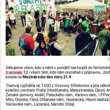
2
Děkujeme všem, kdo s námi v pondělí nastoupili do historick
tramvaje T3
i všem těm, kdo nám pomáhali s přípravou. Jízd
konala na
Mezinárodní den míru 21.9
.
Tramvaj vyjížděla ve 14:00 z Vozovny Střešovice a jela někol
kolečko centrem Prahy (Hradčanská, Malostranská, Újezd, An
Ženské domovy, Anděl, Palackého nám., Karlovo nám., I.P.Pav
Míru, Orionka, Flora, Olšanské nám., Husinecká, Hlavní nádraží,
Václavské nám., Lazarská, Národní třída)