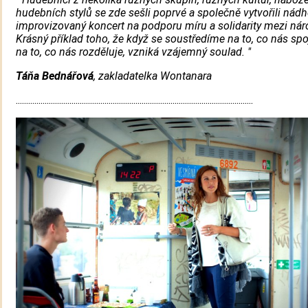
hudebních stylů se zde sešli poprvé a společně vytvořili nád
improvizovaný koncert na podporu míru a solidarity mezi nár
Krásný příklad toho, že když se soustředíme na to, co nás spo
na to, co nás rozděluje, vzniká vzájemný soulad. "
Táňa Bednářová
, zakladatelka Wontanara
...................................................................................................................