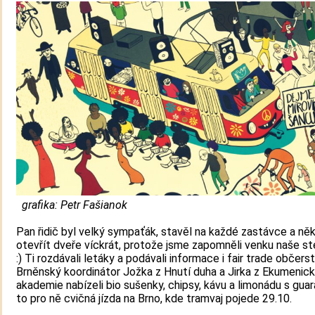
grafika: Petr Fašianok
Pan řidič byl velký sympaťák, stavěl na každé zastávce a ně
otevřít dveře víckrát, protože jsme zapomněli venku naše s
:) Ti rozdávali letáky a podávali informace i fair trade občerst
Brněnský koordinátor Jožka z Hnutí duha a Jirka z Ekumenic
akademie nabízeli bio sušenky, chipsy, kávu a limonádu s guar
to pro ně cvičná jízda na Brno, kde tramvaj pojede 29.10.