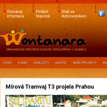
Skip
to
main
Dostávej
Podpoř
Staň se
content
informace
finančně
dobrovolníkem
ÚVOD
O NÁS
UDÁLOSTI
ADOPCE
NAŠE PROJEKTY
MU
Mírová Tramvaj T3 projela Prahou