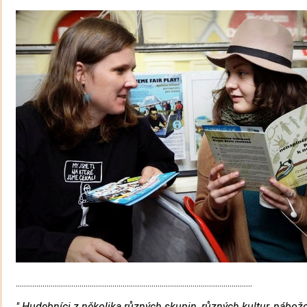
...................................................................................................................
" Hudebníci z několika různých skupin, různých kultur, nábože