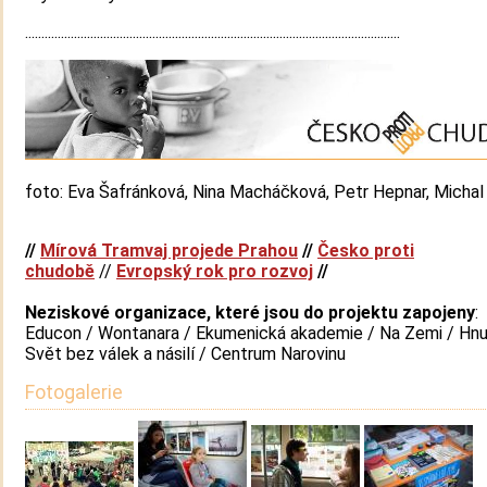
...................................................................................................................
foto: Eva Šafránková, Nina Macháčková, Petr Hepnar, Micha
//
Mírová Tramvaj projede Prahou
//
Česko proti
chudobě
//
Evropský rok pro rozvoj
//
Neziskové organizace, které jsou do projektu zapojeny
:
Educon / Wontanara / Ekumenická akademie / Na Zemi / Hnu
Svět bez válek a násilí / Centrum Narovinu
Fotogalerie