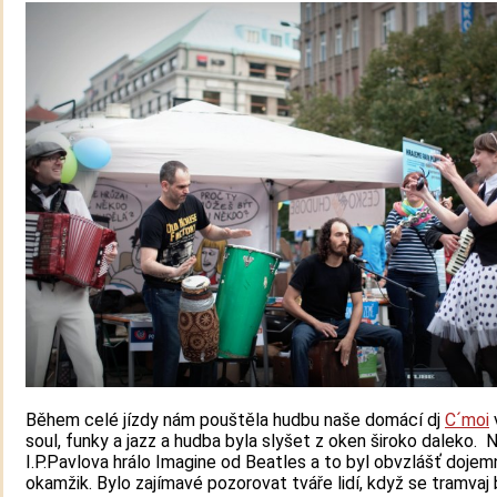
Během celé jízdy nám pouštěla hudbu naše domácí dj
C´moi
soul, funky a jazz a hudba byla slyšet z oken široko daleko. 
I.P.Pavlova hrálo Imagine od Beatles a to byl obvzlášť dojem
okamžik. Bylo zajímavé pozorovat tváře lidí, když se tramvaj b