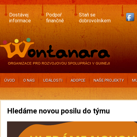
Skip
to
main
Dostávej
Podpoř
Staň se
content
informace
finančně
dobrovolníkem
ÚVOD
O NÁS
UDÁLOSTI
ADOPCE
NAŠE PROJEKTY
MU
Hledáme novou posilu do týmu