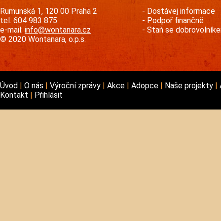
Rumunská 1, 120 00 Praha 2
Dostávej informace
tel. 604 983 875
Podpoř finančně
e-mail:
info@wontanara.cz
Staň se dobrovolník
© 2020 Wontanara, o.p.s.
Úvod
O nás
Výroční zprávy
Akce
Adopce
Naše projekty
Kontakt
Přihlásit