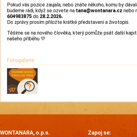
Pokud vás pozice zaujala, nebo znáte někoho, komu by dával
budeme rádi, když se ozvete na
tana@wontanara.cz
nebo 
604983875
do
28.2.2026.
Do zprávy prosím přiložte krátké představení a životopis.
Těšíme se na nového člověka, který pomůže psát další kapit
našeho příběhu 💛
Fotogalerie
WONTANARA, o.p.s.
Zapoj se: