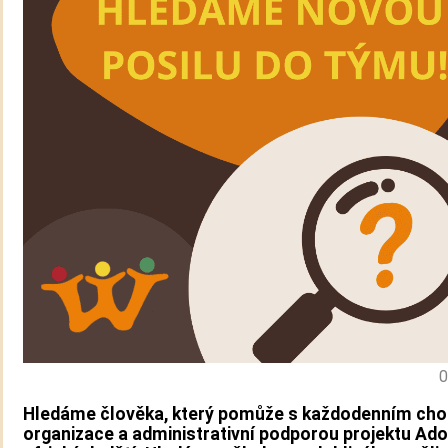
0
Hledáme člověka, který pomůže s každodenním ch
organizace a administrativní podporou projektu
Ado