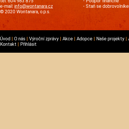
tel. 604 983 875
Podpoř finančně
e-mail:
info@wontanara.cz
Staň se dobrovolník
© 2020 Wontanara, o.p.s.
Úvod
O nás
Výroční zprávy
Akce
Adopce
Naše projekty
Kontakt
Přihlásit