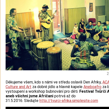
2
Děkujeme všem, kdo s námi ve středu oslavili Den Afriky,
ACA
Culture and Art
za dobré jídlo a hlavně kapele
Aneboafro
za 
vystoupení a workshop bubnování pro děti.
Festival Tvůrčí 
aneb všichni jsme Afričani
potrvá až do
31.5.2016. Sledujte
http://tvurci-afrika.simplesite.com