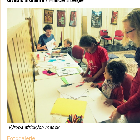
divadlo a drama
z Francie a Belgie.
Výroba afrických masek
Fotogalerie