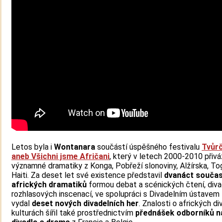
Letos byla i
Wontanara
součástí úspěšného festivalu
Tvůrč
aneb Všichni jsme Afričani
, který v letech 2000-2010 přiv
významné dramatiky z Konga, Pobřeží slonoviny, Alžírska, To
Haiti. Za deset let své existence představil
dvanáct souča
afrických dramatiků
formou debat a scénických čtení, diva
rozhlasových inscenací, ve spolupráci s Divadelním ústavem
vydal
deset nových divadelních her
. Znalosti o afrických d
kulturách šířil také prostřednictvím
přednášek odborníků n