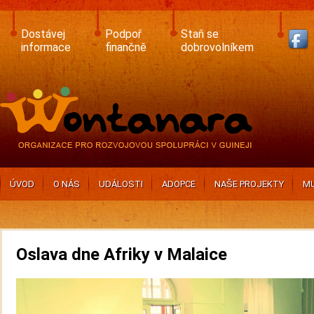
Skip
to
main
Dostávej
Podpoř
Staň se
content
informace
finančně
dobrovolníkem
ÚVOD
O NÁS
UDÁLOSTI
ADOPCE
NAŠE PROJEKTY
MU
Oslava dne Afriky v Malaice