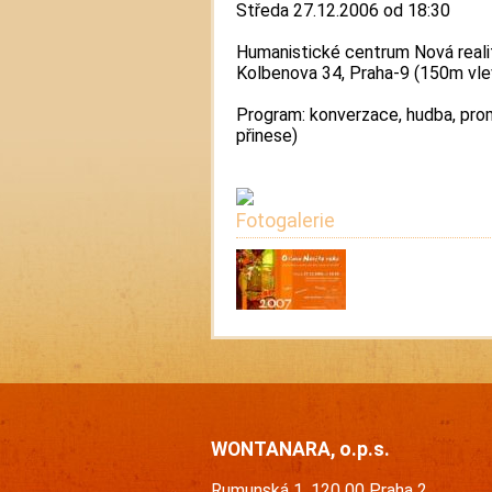
Středa 27.12.2006 od 18:30
Humanistické centrum Nová reali
Kolbenova 34, Praha-9 (150m vl
Program: konverzace, hudba, prom
přinese)
Fotogalerie
WONTANARA, o.p.s.
Rumunská 1, 120 00 Praha 2