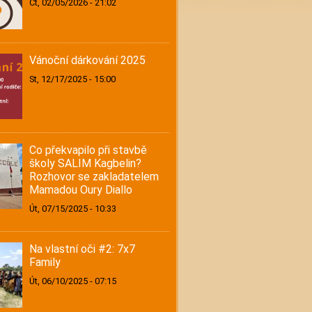
Čt, 02/05/2026 - 21:02
Vánoční dárkování 2025
St, 12/17/2025 - 15:00
Co překvapilo při stavbě
školy SALIM Kagbelin?
Rozhovor se zakladatelem
Mamadou Oury Diallo
Út, 07/15/2025 - 10:33
Na vlastní oči #2: 7x7
Family
Út, 06/10/2025 - 07:15