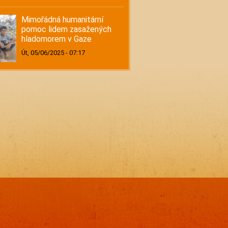
Mimořádná humanitární
pomoc lidem zasažených
hladomorem v Gaze
Út, 05/06/2025 - 07:17