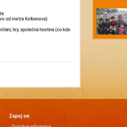
ta
evo od metra Kolbenova)
ítání, hry, společná hostina (co kdo
Zapoj se:
Dostávej informace