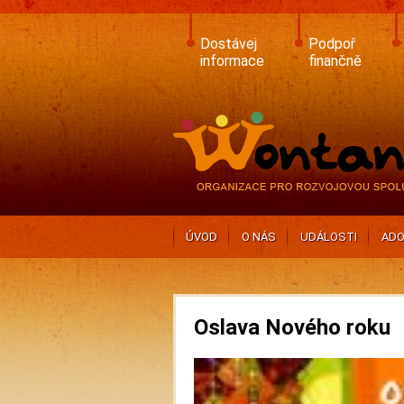
Skip
to
main
Dostávej
Podpoř
content
informace
finančně
ÚVOD
O NÁS
UDÁLOSTI
ADO
Oslava Nového roku