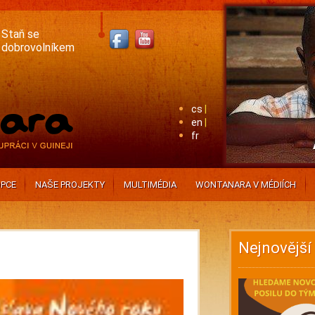
Staň se
dobrovolníkem
cs
en
fr
PCE
NAŠE PROJEKTY
MULTIMÉDIA
WONTANARA V MÉDIÍCH
Nejnovější