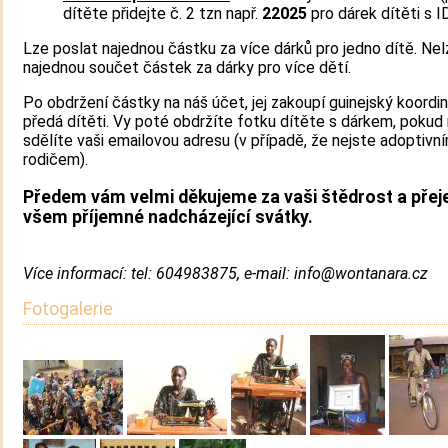
dítěte přidejte č. 2 tzn např.
22025
pro dárek dítěti s I
Lze poslat najednou částku za více dárků pro jedno dítě. Nel
najednou součet částek za dárky pro více dětí.
Po obdržení částky na náš účet, jej zakoupí guinejský koordin
předá dítěti. Vy poté obdržíte fotku dítěte s dárkem, pokud
sdělíte vaši emailovou adresu (v případě, že nejste adoptivn
rodičem).
Předem vám velmi děkujeme za vaši štědrost a pře
všem příjemné nadcházející svátky.
Více informací: tel: 604983875, e-mail: info@wontanara.cz
Fotogalerie