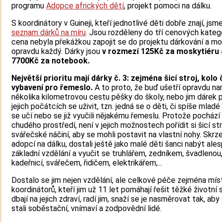
programu
Adopce afrických dětí
, projekt pomoci na dálku.
S koordinátory v Guineji, kteří jednotlivé děti dobře znají, jsme 
seznam dárků na míru
. Jsou rozděleny do tří cenových katego
cena nebyla překážkou zapojit se do projektu dárkování a mo
opravdu každý. Dárky jsou
v rozmezí 125Kč za moskytiéru 
7700Kč za notebook.
Největší prioritu mají dárky č. 3: zejména šicí stroj, kolo 
vybavení pro řemeslo.
A to proto, že buď ušetří opravdu n
několika kilometrovou cestu pěšky do školy, nebo jim dárek
jejich počátcích se uživit, tzn. jedná se o děti, či spíše mladé l
se učí nebo se již vyučili nějakému řemeslu. Protože pochází
chudého prostředí, není v jejich možnostech pořídit si šicí st
svářečské náčiní, aby se mohli postavit na vlastní nohy. Skr
adopcí na dálku, dostali ještě jako malé děti šanci nabýt ale
základní vzdělání a vyučit se truhlářem, zedníkem, švadlenou
kadeřnicí, svářečem, řidičem, elektrikářem,...
Dostalo se jim nejen vzdělání, ale celkové péče zejména mís
koordinátorů, kteří jim už 11 let pomáhají řešit těžké životní 
dbají na jejich zdraví, radí jim, snaží se je nasměrovat tak, aby
stali soběstační, vnímaví a zodpovědní lidé.