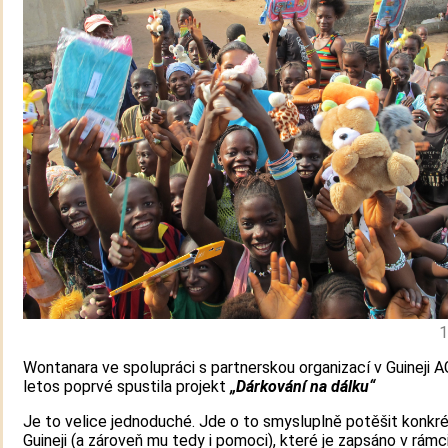
1
Wontanara ve spolupráci s partnerskou organizací v Guineji
letos poprvé spustila projekt
„Dárkování na dálku“
Je to velice jednoduché. Jde o to smysluplně potěšit konkré
Guineji (a zároveň mu tedy i pomoci), které je zapsáno v rámc