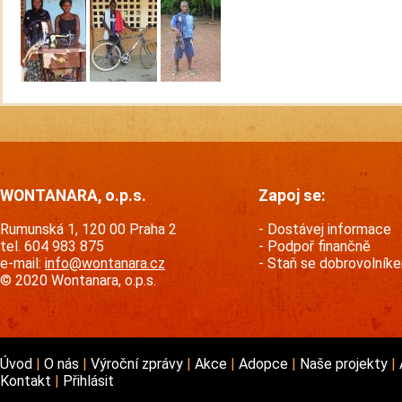
WONTANARA, o.p.s.
Zapoj se:
Rumunská 1, 120 00 Praha 2
Dostávej informace
tel. 604 983 875
Podpoř finančně
e-mail:
info@wontanara.cz
Staň se dobrovolník
© 2020 Wontanara, o.p.s.
Úvod
O nás
Výroční zprávy
Akce
Adopce
Naše projekty
Kontakt
Přihlásit