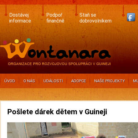
Skip
to
main
Dostávej
Podpoř
Staň se
content
informace
finančně
dobrovolníkem
ÚVOD
O NÁS
UDÁLOSTI
ADOPCE
NAŠE PROJEKTY
MU
Pošlete dárek dětem v Guineji