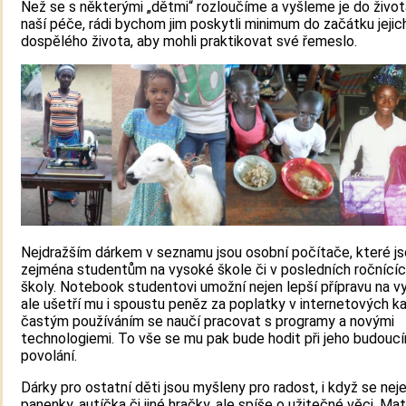
Než se s některými „dětmi“ rozloučíme a vyšleme je do života
naší péče, rádi bychom jim poskytli minimum do začátku jejic
dospělého života, aby mohli praktikovat své řemeslo.
Nejdražším dárkem v seznamu jsou osobní počítače, které j
zejména studentům na vysoké škole či v posledních ročnícíc
školy. Notebook studentovi umožní nejen lepší přípravu na v
ale ušetří mu i spoustu peněz za poplatky v internetových k
častým používáním se naučí pracovat s programy a novými
technologiemi. To vše se mu pak bude hodit při jeho budouc
povolání.
Dárky pro ostatní děti jsou myšleny pro radost, i když se nej
panenky, autíčka či jiné hračky, ale spíše o užitečné věci. Ma