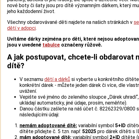
nové boty či šaty jsou pro dítě významným dárkem, který mu 
jeho každodenní život.
Všechny obdarovávané děti najdete na našich stránkách v
s
dětí v adopci
.
Uvítáme dárky zejména pro děti, které nejsou adoptované
jsou v uvedené
tabulce
označeny růžově.
A jak postupovat, chcete-li obdarovat 
dítě?
V seznamu
dětí a dárků
si vyberte u konkrétního dítěte
konkrétní dárek - můžete jeden dárek či více, dle vlast
uvážení.
Vepište své jméno do zeleného sloupce „Dárek uhradí“,
ukládají automaticky, jiné údaje, prosím, neměňte).
Danou částku zašlete na náš účet č. 82262329/0800 s
následujícími údaji:
nemám adoptované dítě:
variabilní symbol
5+ID
dítět
dítěte přidejte č. 5 tzn. např.
52025
pro dárek dítěti s I
mám adoptované dítě:
variabilní symbol
2+ID
dítěte (