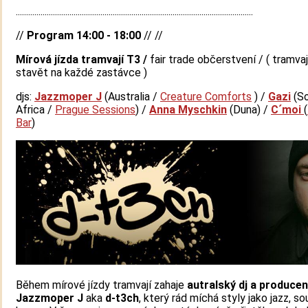
...................................................................................................................
//
Program 14:00 - 18:00
// //
Mírová jízda tramvají T3 /
fair trade občerstvení / ( tramva
stavět na každé zastávce )
djs:
Jazzmoper J
(Australia /
Creature Comforts
) /
Gazi
(S
Africa /
Prague Sessions
) /
Anna Myschkin
(Duna) /
C´moi
(
Bar
)
Během mírové jízdy tramvají zahaje
autralský dj a producen
Jazzmoper J
aka
d-t3ch
, který rád míchá styly jako jazz, sou