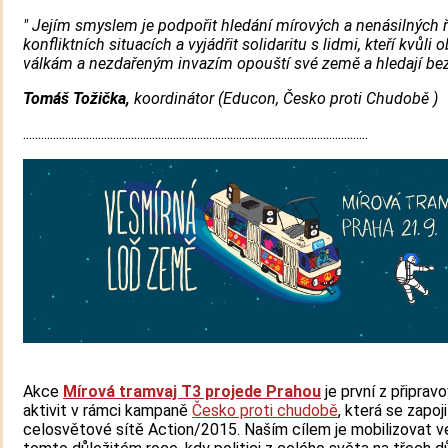
" Jejím smyslem je podpořit hledání mírových a nenásilných ř
konfliktních situacích a vyjádřit solidaritu s lidmi, kteří kvůl
válkám a nezdařeným invazím opouští své země a hledají bezp
Tomáš Tožička,
koordinátor (Educon, Česko proti Chudobě )
...................................................................................................................
Akce
Mírová tramvaj T3 projede Prahou
je první z připrav
aktivit v rámci kampaně
Česko proti chudobě
, která se zapoj
celosvětové sítě Action/2015. Naším cílem je mobilizovat v