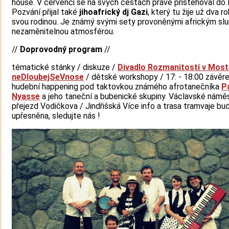
house. V červenci se na svých cestách právě přistěhoval do 
Pozvání přijal také
jihoafrický dj Gazi
, který tu žije už dva r
svou rodinou. Je známý svými sety provoněnými africkým sl
nezaměnitelnou atmosférou.
//
Doprovodný program
//
tématické stánky / diskuze /
Divadlo Rozmanitostí v Most
neDloubejSeVnose
/ dětské workshopy / 17: - 18:00 závěr
hudební happening pod taktovkou známého afrotanečníka
P
Nyasse
a jeho taneční a bubenické skupiny. Václavské náměs
přejezd Vodičkova / Jindřišská Více info a trasa tramvaje bu
upřesněna, sledujte nás !