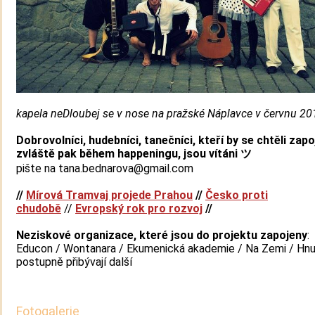
kapela neDloubej se v nose na pražské Náplavce v červnu 20
Dobrovolníci, hudebníci, tanečníci, kteří by se chtěli zapoj
zvláště pak během happeningu, jsou vítáni ツ
pište na tana.bednarova@gmail.com
//
Mírová Tramvaj projede Prahou
//
Česko proti
chudobě
//
Evropský rok pro rozvoj
//
Neziskové organizace, které jsou do projektu zapojeny
:
Educon / Wontanara / Ekumenická akademie / Na Zemi / Hnu
postupně přibývají další
Fotogalerie