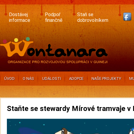
Skip
to
main
Dostávej
Podpoř
Staň se
content
informace
finančně
dobrovolníkem
ÚVOD
O NÁS
UDÁLOSTI
ADOPCE
NAŠE PROJEKTY
MU
Staňte se stewardy Mírové tramvaje v