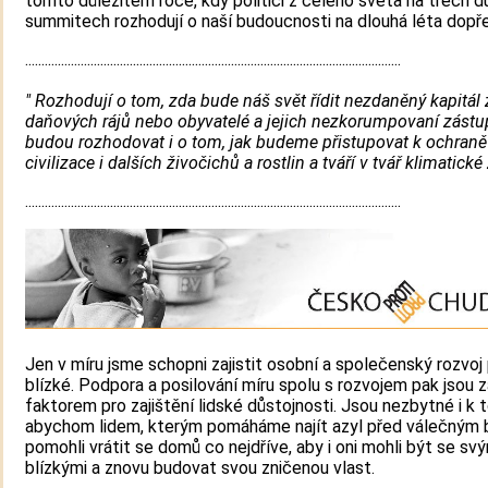
tomto důležitém roce, kdy politici z celého světa na třech d
summitech rozhodují o naší budoucnosti na dlouhá léta dopř
...................................................................................................................
" Rozhodují o tom, zda bude náš svět řídit nezdaněný kapitál 
daňových rájů nebo obyvatelé a jejich nezkorumpovaní zástup
budou rozhodovat i o tom, jak budeme přistupovat k ochraně
civilizace i dalších živočichů a rostlin a tváří v tvář klimatick
...................................................................................................................
Jen v míru jsme schopni zajistit osobní a společenský rozvoj
blízké. Podpora a posilování míru spolu s rozvojem pak jsou
faktorem pro zajištění lidské důstojnosti. Jsou nezbytné i k 
abychom lidem, kterým pomáháme najít azyl před válečným 
pomohli vrátit se domů co nejdříve, aby i oni mohli být se sv
blízkými a znovu budovat svou zničenou vlast.