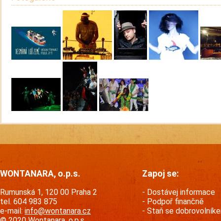
WONTANARA, o.p.s.
Zapoj se:
Rumunská 1, 120 00 Praha 2
Dostávej informace
tel. 604 983 875
Podpoř finančně
e-mail:
info@wontanara.cz
Staň se dobrovolník
© 2020 Wontanara, o.p.s.