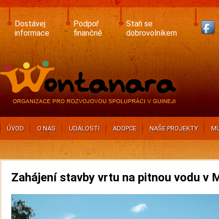
Skip
to
main
Dostávej
Podpoř
Staň se
content
informace
finančně
dobrovolníkem
ÚVOD
O NÁS
UDÁLOSTI
ADOPCE
NAŠE PROJEKTY
MU
Zahájení stavby vrtu na pitnou vodu v 