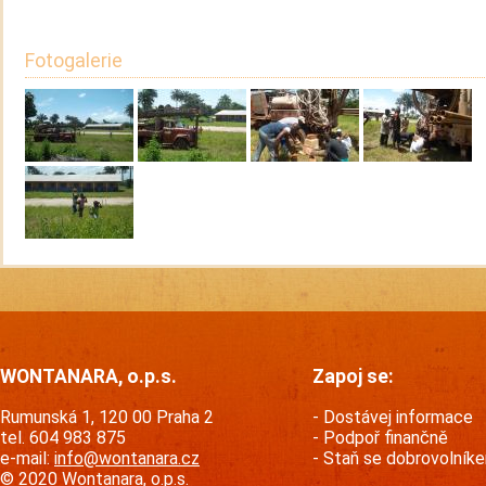
Fotogalerie
WONTANARA, o.p.s.
Zapoj se:
Rumunská 1, 120 00 Praha 2
Dostávej informace
tel. 604 983 875
Podpoř finančně
e-mail:
info@wontanara.cz
Staň se dobrovolník
© 2020 Wontanara, o.p.s.