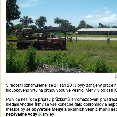
2
S radostí oznamujeme, že 21.září 2013 byly zahájeny práce 
hloubkového vrtu na pitnou vodu ve vesnici Menyi v oblasti Ki
Po více než roce příprav, průzkumů, shromažďování prostřed
hledání vhodné firmy se vše konečně dalo dohromady a nejpo
měsíce by se
obyvatelé Menyi a okolních vesnic mohli nap
nezávadné vody