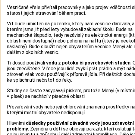
Vesničané vřele přivítali pracovníky a jako projev vděčnosti si
starost jejich stravování během prací.
Vrt bude umístěn na pozemku, který nám vesnice darovala, a
kterém jsme již před lety vybudovali základní školu. Bude na
mechanické šlapadlo, tedy nezávislý na elektrické energii (kt
oblasti není dostupná) nebo pohonu na naftu (který je neeko
nákladný). Bude sloužit nejen obyvatelům vesnice Menyi ale
dalším z okolních vesnic.
Ti dosud používali
vodu z potoka či povrchových studen
. 
jsou znečištěné. V řece jsou lidé zvyklí prát prádlo a mýt nád
zároveň však vodu používají k přípravě jídla. Při deštích doch
ke spláchnutí nečistot do řeky.
Studny se často zasypávají pískem, protože Menyi (v místní
= písek) se nachází v písečné oblasti.
Převařování vody nebo její chlorování znamená prostředky na
kterými místní obyvatelé nedisponují.
Hlavními
důsledky používání závadné vody jsou zdravotní
problémy
. Zejména u dětí se objevují paraziti, kteří oslabují 
celou imunitu a způsobují další zdravotní komplikace. Dále js