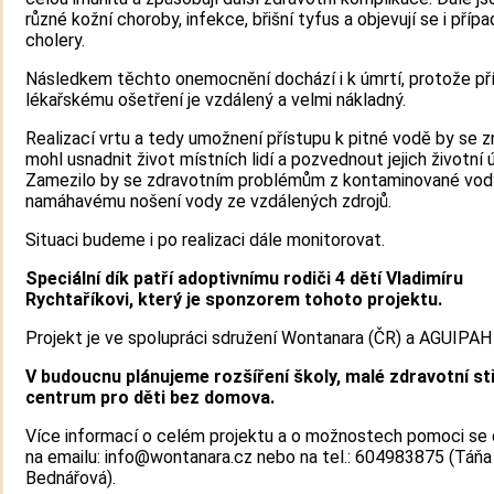
různé kožní choroby, infekce, břišní tyfus a objevují se i přípa
cholery.
Následkem těchto onemocnění dochází i k úmrtí, protože př
lékařskému ošetření je vzdálený a velmi nákladný.
Realizací vrtu a tedy umožnení přístupu k pitné vodě by se 
mohl usnadnit život místních lidí a pozvednout jejich životní 
Zamezilo by se zdravotním problémům z kontaminované vod
namáhavému nošení vody ze vzdálených zdrojů.
Situaci budeme i po realizaci dále monitorovat.
Speciální dík patří adoptivnímu rodiči 4 dětí Vladimíru
Rychtaříkovi, který je sponzorem tohoto projektu.
Projekt je ve spolupráci sdružení Wontanara (ČR) a AGUIPAH 
V budoucnu plánujeme rozšíření školy, malé zdravotní st
centrum pro děti bez domova.
Více informací o celém projektu a o možnostech pomoci se 
na emailu: info@wontanara.cz nebo na tel.: 604983875 (Táňa
Bednářová).