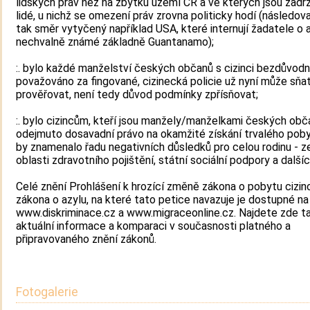
lidských práv než na zbytku území ČR a ve kterých jsou zadr
lidé, u nichž se omezení práv zrovna politicky hodí (následov
tak směr vytyčený například USA, které internují žadatele o 
nechvalně známé základně Guantanamo);
:. bylo každé manželství českých občanů s cizinci bezdůvod
považováno za fingované, cizinecká policie už nyní může sňa
prověřovat, není tedy důvod podmínky zpřísňovat;
:. bylo cizincům, kteří jsou manžely/manželkami českých obč
odejmuto dosavadní právo na okamžité získání trvalého poby
by znamenalo řadu negativních důsledků pro celou rodinu - z
oblasti zdravotního pojištění, státní sociální podpory a dalšíc
Celé znění Prohlášení k hrozící změně zákona o pobytu cizin
zákona o azylu, na které tato petice navazuje je dostupné na
www.diskriminace.cz a www.migraceonline.cz. Najdete zde t
aktuální informace a komparaci v současnosti platného a
připravovaného znění zákonů.
Fotogalerie