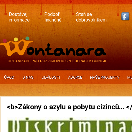
Skip
to
main
Dostávej
Podpoř
Staň se
content
informace
finančně
dobrovolníkem
ÚVOD
O NÁS
UDÁLOSTI
ADOPCE
NAŠE PROJEKTY
MU
<b>Zákony o azylu a pobytu cizinců... <