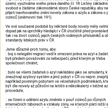
území, využíváme svého práva daného čl. 18 Listiny základní
svobod a žádáme zákonodárné sbory České republiky, aby ne
přijetí navrhovaného znění novely zákona o azylu a zákona o
cizinců (sněmovní tisk 191).
Ve své současné podobě by některé body novely měly velmi
dopad jak na uprchlíky hledající v ČR útočiště před pronásle
tak i na život cizinců, jejich českých rodinných příslušníků a 
standardy lidských práv v ČR.
Jsme důrazně proti tomu, aby:
:. boj s nelegální migrací vedl k omezení práva na azyl a žadat
byli předem považováni za nebezpečí, před kterým je třeba
společnost chránit;
:. bylo se všemi žadateli o azyl nakládáno jako se simulanty, k
zneužívají azylový systém a jimž pobyt v ČR co nejvíc znepř
například povinným pobytem ve vězeňských podmínkách, kt
být dle novely až půlroční na letišti a několikaletý v běžné a
proceduře;
:. se řízení o udělení azylu změnilo v pouť cizinců po různých
internačních táborech a vznikaly zóny, ve kterých platí nižší