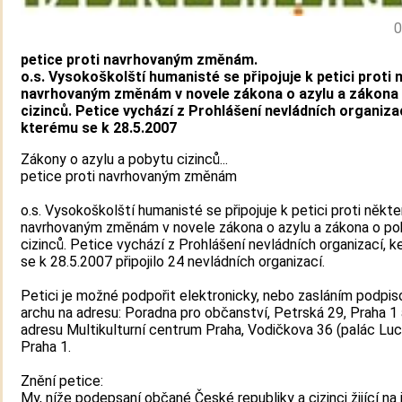
0
petice proti navrhovaným změnám.
o.s. Vysokoškolští humanisté se připojuje k petici proti
navrhovaným změnám v novele zákona o azylu a zákona
cizinců. Petice vychází z Prohlášení nevládních organizac
kterému se k 28.5.2007
Zákony o azylu a pobytu cizinců...
petice proti navrhovaným změnám
o.s. Vysokoškolští humanisté se připojuje k petici proti někt
navrhovaným změnám v novele zákona o azylu a zákona o po
cizinců. Petice vychází z Prohlášení nevládních organizací, 
se k 28.5.2007 připojilo 24 nevládních organizací.
Petici je možné podpořit elektronicky, nebo zasláním podpi
archu na adresu: Poradna pro občanství, Petrská 29, Praha 1
adresu Multikulturní centrum Praha, Vodičkova 36 (palác Luc
Praha 1.
Znění petice:
My, níže podepsaní občané České republiky a cizinci žijící na 