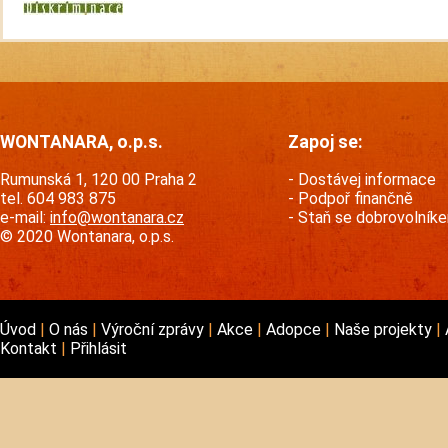
WONTANARA, o.p.s.
Zapoj se:
Rumunská 1, 120 00 Praha 2
Dostávej informace
tel. 604 983 875
Podpoř finančně
e-mail:
info@wontanara.cz
Staň se dobrovolník
© 2020 Wontanara, o.p.s.
Úvod
O nás
Výroční zprávy
Akce
Adopce
Naše projekty
Kontakt
Přihlásit