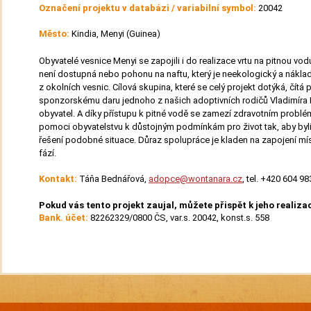
Označení projektu v databázi / variabilní symbol:
20042
Město:
Kindia, Menyi (Guinea)
Obyvatelé vesnice Menyi se zapojili i do realizace vrtu na pitnou vodu
není dostupná nebo pohonu na naftu, který je neekologický a náklad
z okolních vesnic. Cílová skupina, které se celý projekt dotýká, čítá p
sponzorskému daru jednoho z našich adoptivních rodičů Vladimíra R
obyvatel. A díky přístupu k pitné vodě se zamezí zdravotním prob
pomoci obyvatelstvu k důstojným podmínkám pro život tak, aby byli s
řešení podobné situace. Důraz spolupráce je kladen na zapojení mís
fází.
Kontakt:
Táňa Bednářová,
adopce@wontanara.cz
, tel. +420 604 9
Pokud vás tento projekt zaujal, můžete přispět k jeho realizac
Bank. účet:
82262329/0800 ČS, var.s. 20042, konst.s. 558