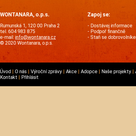
WONTANARA, o.p.s.
Zapoj se:
Rumunská 1, 120 00 Praha 2
Dostávej informace
tel. 604 983 875
Podpoř finančně
e-mail:
info@wontanara.cz
Staň se dobrovolník
© 2020 Wontanara, o.p.s.
Úvod
O nás
Výroční zprávy
Akce
Adopce
Naše projekty
Kontakt
Přihlásit