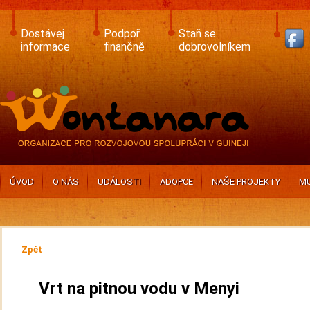
Skip
to
main
Dostávej
Podpoř
Staň se
content
informace
finančně
dobrovolníkem
ÚVOD
O NÁS
UDÁLOSTI
ADOPCE
NAŠE PROJEKTY
MU
Zpět
Vrt na pitnou vodu v Menyi