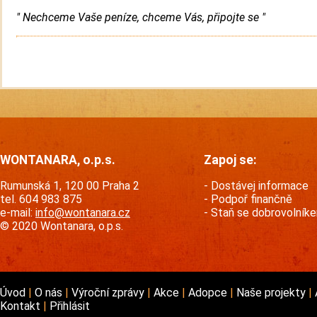
" Nechceme Vaše peníze, chceme Vás, připojte se "
WONTANARA, o.p.s.
Zapoj se:
Rumunská 1, 120 00 Praha 2
Dostávej informace
tel. 604 983 875
Podpoř finančně
e-mail:
info@wontanara.cz
Staň se dobrovolník
© 2020 Wontanara, o.p.s.
Úvod
O nás
Výroční zprávy
Akce
Adopce
Naše projekty
Kontakt
Přihlásit