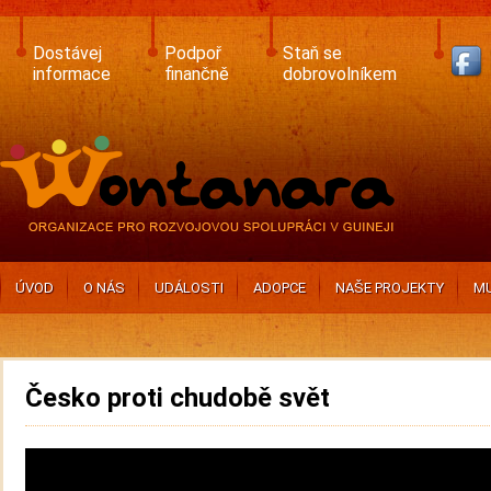
Skip
to
main
Dostávej
Podpoř
Staň se
content
informace
finančně
dobrovolníkem
ÚVOD
O NÁS
UDÁLOSTI
ADOPCE
NAŠE PROJEKTY
MU
Česko proti chudobě svět