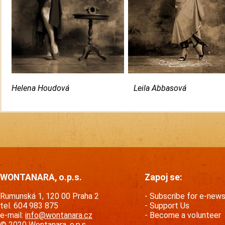
Helena Houdová Leila Abbasová
WONTANARA, o.p.s.
Zapoj se:
Rumunská 1, 120 00 Praha 2
Subscribe for e-new
tel. 604 983 875
Support Us
e-mail:
info@wontanara.cz
Become a volunteer
© 2020 Wontanara, o.p.s.