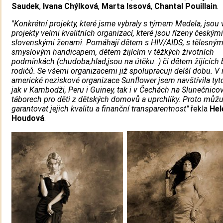
Saudek
,
Ivana Chýlková
,
Marta Issová
,
Chantal Pouillain
.
"Konkrétní projekty, které jsme vybraly s týmem Medela, jsou 
projekty velmi kvalitních organizací, které jsou řízeny českými
slovenskými ženami. Pomáhají dětem s HIV/AIDS, s tělesným
smyslovým handicapem, dětem žijícím v těžkých životních
podmínkách (chudoba,hlad,jsou na útěku..) či dětem žijících 
rodičů. Se všemi organizacemi již spolupracuji delší dobu. V
americké neziskové organizace Sunflower jsem navštívila tyto
jak v Kambodži, Peru i Guiney, tak i v Čechách na Slunečnico
táborech pro děti z dětských domovů a uprchlíky. Proto můž
garantovat jejich kvalitu a finanční transparentnost"
řekla
Hel
Houdová
.