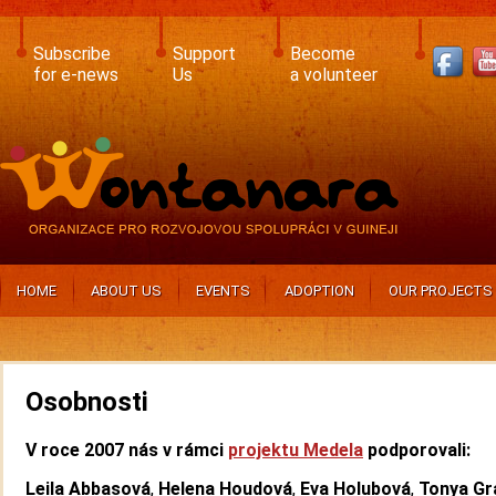
Skip
to
main
Subscribe
Support
Become
content
for e-news
Us
a volunteer
HOME
ABOUT US
EVENTS
ADOPTION
OUR PROJECTS
Osobnosti
V roce 2007 nás v rámci
projektu Medela
podporovali:
Leila Abbasová
,
Helena Houdová
,
Eva Holubová
,
Tonya Gr