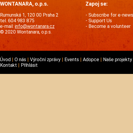
WONTANARA, o.p.s.
Zapoj se:
Rumunská 1, 120 00 Praha 2
Subscribe for e-new
tel. 604 983 875
Support Us
e-mail:
info@wontanara.cz
Become a volunteer
© 2020 Wontanara, o.p.s.
Úvod
O nás
Výroční zprávy
Events
Adopce
Naše projekt
Kontakt
Přihlásit