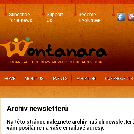
Skip
to
main
Subscribe
Support
Become
content
for e-news
Us
a volunteer
HOME
ABOUT US
EVENTS
ADOPTION
OUR PROJECTS
Archiv newsletterů
Na této stránce naleznete archiv našich newsletterů
vám posíláme na vaše emailové adresy.