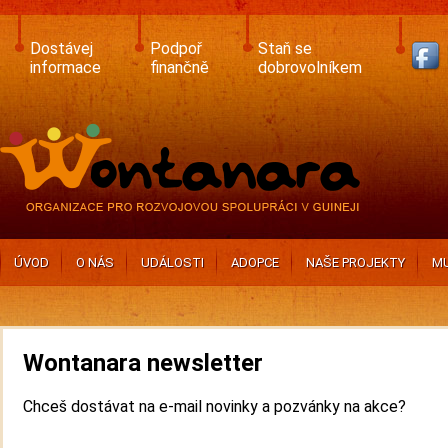
Skip
to
main
Dostávej
Podpoř
Staň se
content
informace
finančně
dobrovolníkem
ÚVOD
O NÁS
UDÁLOSTI
ADOPCE
NAŠE PROJEKTY
MU
Wontanara newsletter
Chceš dostávat na e-mail novinky a pozvánky na akce?