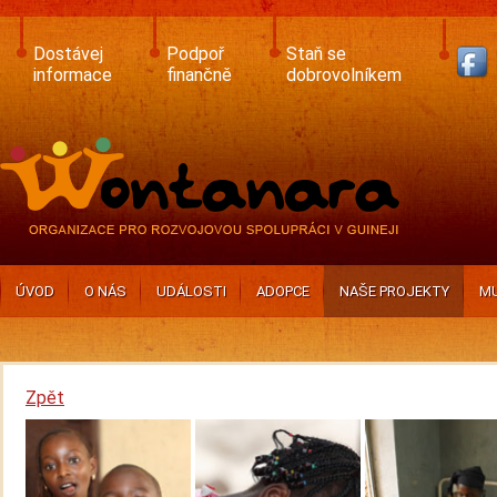
Skip
to
main
Dostávej
Podpoř
Staň se
content
informace
finančně
dobrovolníkem
ÚVOD
O NÁS
UDÁLOSTI
ADOPCE
NAŠE PROJEKTY
MU
Zpět