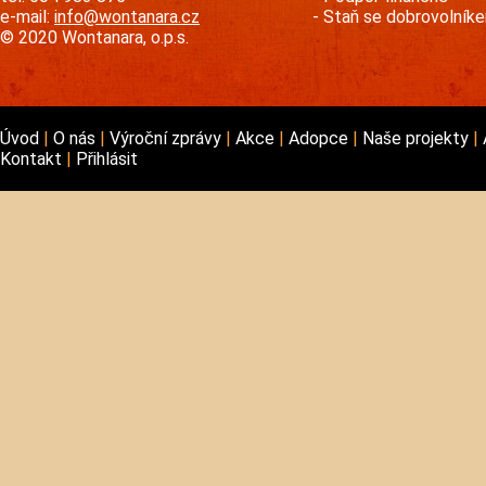
e-mail:
info@wontanara.cz
Staň se dobrovolník
© 2020 Wontanara, o.p.s.
Úvod
O nás
Výroční zprávy
Akce
Adopce
Naše projekty
Kontakt
Přihlásit