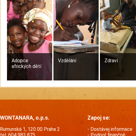
Adopce
Vzdělání
Zdraví
afrických dětí
WONTANARA, o.p.s.
Zapoj se:
Rumunská 1, 120 00 Praha 2
Dostávej informace
tel. 604 983 875
Podpoř finančně