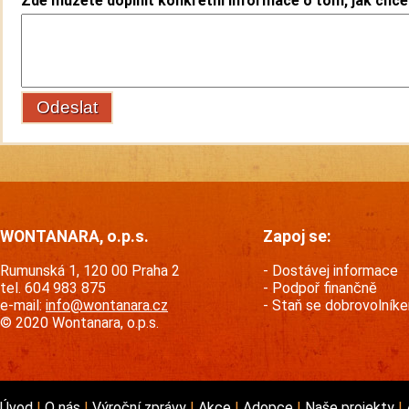
Zde můžete doplnit konkrétní informace o tom, jak chcet
WONTANARA, o.p.s.
Zapoj se:
Rumunská 1, 120 00 Praha 2
Dostávej informace
tel. 604 983 875
Podpoř finančně
e-mail:
info@wontanara.cz
Staň se dobrovolník
© 2020 Wontanara, o.p.s.
Úvod
O nás
Výroční zprávy
Akce
Adopce
Naše projekty