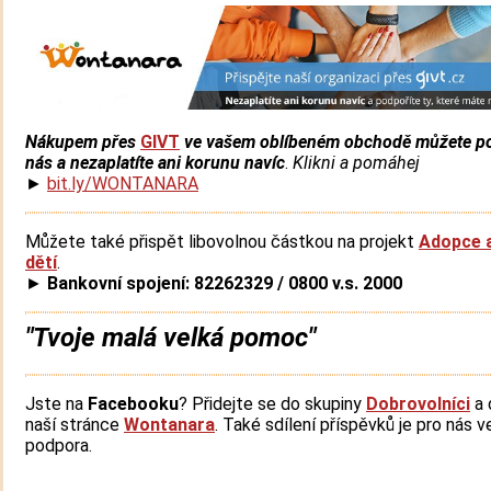
Nákupem přes
GIVT
ve vašem oblíbeném obchodě můžete po
nás a nezaplatíte ani korunu navíc
.
Klikni a pomáhej
►
bit.ly/WONTANARA
Můžete také přispět libovolnou částkou na projekt
Adopce 
dětí
.
►
Bankovní spojení: 82262329 / 0800 v.s. 2000
"Tvoje malá velká pomoc"
Jste na
Facebooku
? Přidejte se do skupiny
Dobrovolníci
a 
naší stránce
Wontanara
. Také sdílení příspěvků je pro nás v
podpora.