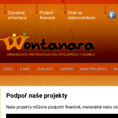
Skip
to
main
Dostávej
Podpoř
Staň se
content
informace
finančně
dobrovolníkem
ÚVOD
O NÁS
UDÁLOSTI
ADOPCE
NAŠE PROJEKTY
MU
Podpoř naše projekty
Naše projekty můžete podpořit finančně, materiálně nebo sl