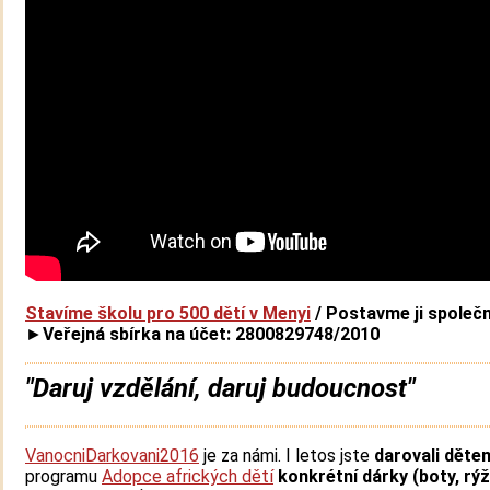
Stavíme školu pro 500 dětí v Menyi
/ Postavme ji společn
►
Veřejná sbírka na účet: 2800829748/2010
"Daruj vzdělání, daruj budoucnost"
VanocniDarkovani2016
je za námi. I letos jste
darovali děte
programu
Adopce afrických dětí
konkrétní dárky (boty, rýž