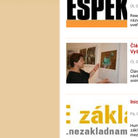
Út, 
Reag
názv
uveř
Člá
Vyš
Čt, 
Člán
návš
sním
Ini
Pá, 
Huma
zákl
mezi