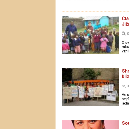
Člá
Již
Čt, 
O sv
mluv
vzni
Shr
blí
St, 
Ve s
nejr
jedn
So