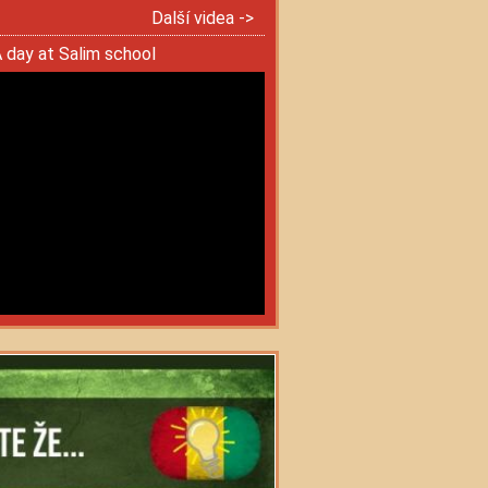
Další videa ->
 day at Salim school