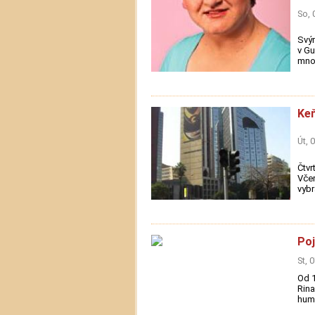
So, 
Svým
v Gu
mnou
Keň
Út, 
Čtvr
Včer
vybr
Poj
St, 
Od 1
Rina
huma