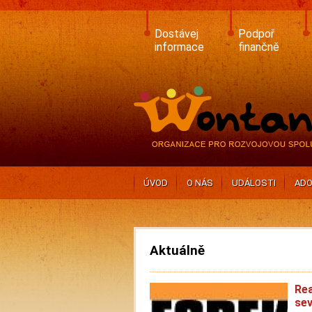
Skip
to
main
Dostávej
Podpoř
content
informace
finančně
ÚVOD
O NÁS
UDÁLOSTI
ADO
Aktuálně
Rea
sev