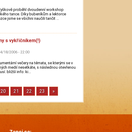
Vyškově proběhl dvoudenní workshop
ckého tance. Díky bubeníkům a lektorce
zce jsme se všichni naučili tančit ...
my s vykřičníkem(!)
04/18/2006 - 22:00
mentární večery na témata, se kterými se v
ých medií nesetkáte, s následnou otevřenou
sí. bližší info: ki...
ka
Stránka
20
Stránka
21
Stránka
22
Stránka
23
Next
»
page
Zapoj se: