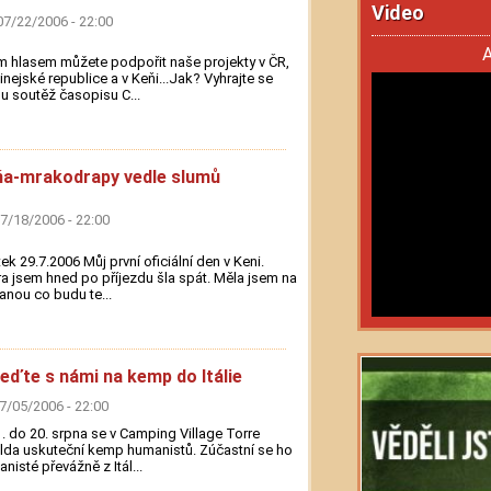
Video
07/22/2006 - 22:00
A
 hlasem můžete podpořit naše projekty v ČR,
inejské republice a v Keňi...Jak? Vyhrajte se
 soutěž časopisu C...
a-mrakodrapy vedle slumů
07/18/2006 - 22:00
tek 29.7.2006 Můj první oficiální den v Keni.
a jsem hned po příjezdu šla spát. Měla jsem na
anou co budu te...
eďte s námi na kemp do Itálie
07/05/2006 - 22:00
. do 20. srpna se v Camping Village Torre
lda uskuteční kemp humanistů. Zúčastní se ho
nisté převážně z Itál...