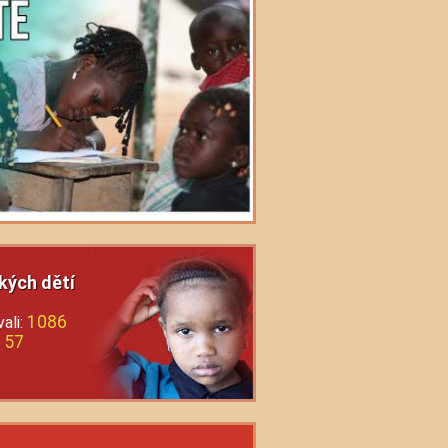
kých dětí
1086
ali:
57
: