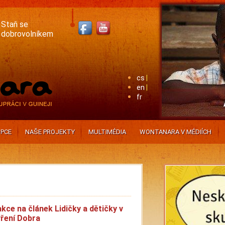
Staň se
dobrovolníkem
cs
en
fr
PCE
NAŠE PROJEKTY
MULTIMÉDIA
WONTANARA V MÉDIÍCH
kce na článek Lidičky a dětičky v
ření Dobra