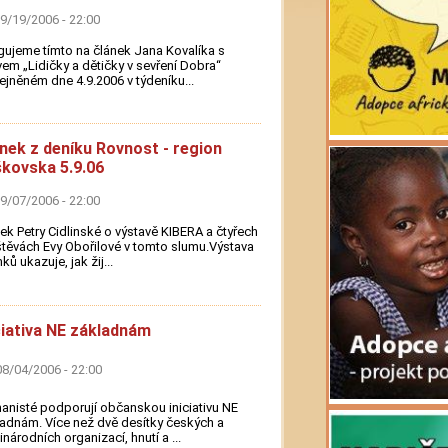
09/19/2006 - 22:00
ujeme tímto na článek Jana Kovalíka s
em „Lidičky a dětičky v sevření Dobra“
ejněném dne 4.9.2006 v týdeníku...
nek z deníku Rovnost - region
kovska 5.9.06
09/07/2006 - 22:00
ek Petry Cidlinské o výstavě KIBERA a čtyřech
těvách Evy Obořilové v tomto slumu.Výstava
ků ukazuje, jak žij...
ciativa NE základnám
08/04/2006 - 22:00
nisté podporují občanskou iniciativu NE
adnám. Více než dvě desítky českých a
národních organizací, hnutí a ...