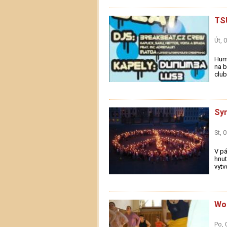
TS
Út, 
Huma
na b
club
Sy
St, 
V pá
hnut
vytv
Wo
Po, 