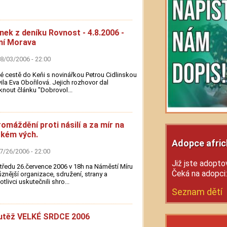
nek z deníku Rovnost - 4.8.2006 -
ní Morava
08/03/2006 - 22:00
é cestě do Keňi s novinářkou Petrou Cidlinskou
ila Eva Obořilová. Jejich rozhovor dal
knout článku "Dobrovol...
omáždění proti násilí a za mír na
zkém vých.
Adopce afric
07/26/2006 - 22:00
Již jste adoptov
tředu 26.července 2006 v 18h na Náměstí Míru
Čeká na adopci
ůznější organizace, sdružení, strany a
otlivci uskutečnili shro...
Seznam dětí
utěž VELKÉ SRDCE 2006