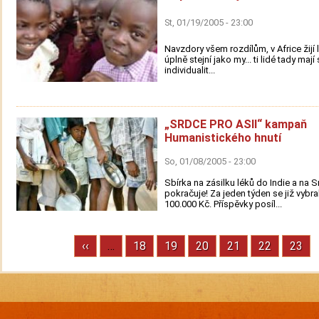
St, 01/19/2005 - 23:00
Navzdory všem rozdílům, v Africe žijí l
úplně stejní jako my... ti lidé tady mají
individualit...
„SRDCE PRO ASII“ kampaň
Humanistického hnutí
So, 01/08/2005 - 23:00
Sbírka na zásilku léků do Indie a na S
pokračuje! Za jeden týden se již vybra
100.000 Kč. Příspěvky posíl...
Previous
‹‹
…
Stránka
18
Stránka
19
Stránka
20
Stránka
21
Stránka
22
Strán
23
Pagination
page