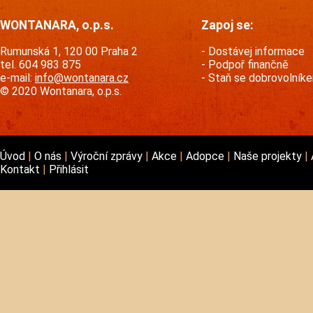
WONTANARA, o.p.s.
Zapoj se:
Rumunská 1, 120 00 Praha 2
Dostávej informace
tel. 604 983 875
Podpoř finančně
e-mail:
info@wontanara.cz
Staň se dobrovolník
© 2020 Wontanara, o.p.s.
Úvod
O nás
Výroční zprávy
Akce
Adopce
Naše projekty
Kontakt
Přihlásit