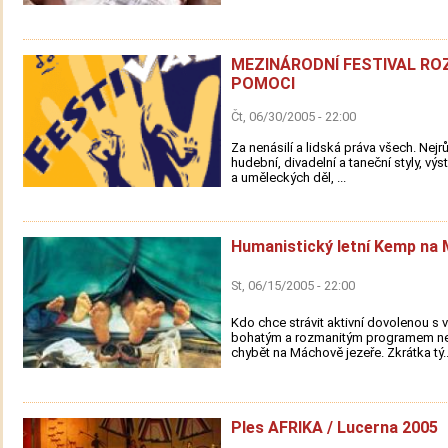
MEZINÁRODNÍ FESTIVAL R
POMOCI
Čt, 06/30/2005 - 22:00
Za nenásilí a lidská práva všech. Nejr
hudební, divadelní a taneční styly, výs
a uměleckých děl, ...
Humanistický letní Kemp na
St, 06/15/2005 - 22:00
Kdo chce strávit aktivní dovolenou s v
bohatým a rozmanitým programem n
chybět na Máchově jezeře. Zkrátka tý..
Ples AFRIKA / Lucerna 2005