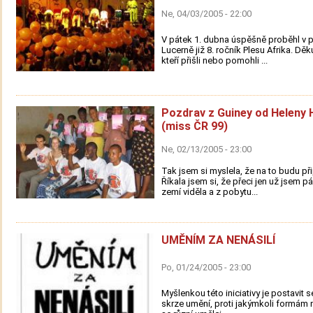
Ne, 04/03/2005 - 22:00
V pátek 1. dubna úspěšně proběhl v 
Lucerně již 8. ročník Plesu Afrika. Dě
kteří přišli nebo pomohli ...
Pozdrav z Guiney od Heleny
(miss ČR 99)
Ne, 02/13/2005 - 23:00
Tak jsem si myslela, že na to budu př
Říkala jsem si, že přeci jen už jsem 
zemí viděla a z pobytu...
UMĚNÍM ZA NENÁSILÍ
Po, 01/24/2005 - 23:00
Myšlenkou této iniciativy je postavit s
skrze umění, proti jakýmkoli formám n