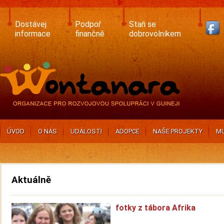
Skip
to
main
Dostávej
Podpoř
Staň se
content
informace
finančně
dobrovolníkem
ÚVOD
O NÁS
UDÁLOSTI
ADOPCE
NAŠE PROJEKTY
MU
Aktuálně
fotky z tábora Afrika