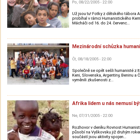
Po, 08/22/2005 - 22:00
Už jsou tu! Fotky z dětského tábora Af
probíhal v rámci Humanistického Ke
Mácháči od 16. do 24. červenc...
Mezinárodní schůzka human
Čt, 08/18/2005 - 22:00
Společně se opět sešli humanisté z Itá
Keni, Slovenska, Argentiny, Beninu a Č
vyměnili zkušenosti z...
Afrika lidem u nás nemusí bý
Ne, 07/31/2005 - 22:00
Rozhovor v deníku Rovnost Humanisti
působí na Vyškovsku již druhým rok
součástí jsou aktivity spojen...