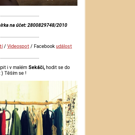
............................................
bírka na účet: 2800829748/2010
............................................
tí
/
Videospot
/ Facebook
událost
............................................
pit i v malém
Sekáči,
hodit se do
:) Těším se !