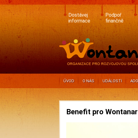
Skip
to
main
Dostávej
Podpoř
content
informace
finančně
ÚVOD
O NÁS
UDÁLOSTI
ADO
Benefit pro Wontanar