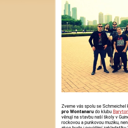
Zveme vás spolu se Schmeichel
pro Wontanaru
do klubu
Baryto
věnují na stavbu naší školy v Guin
rockovou a punkovou muziku, nenec
akce bude i povídání zakladatlk