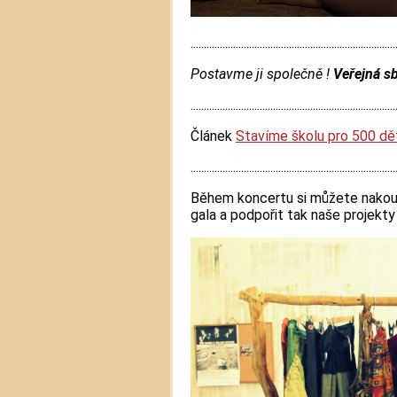
.............................................................................
Postavme ji společně !
Veřejná s
.............................................................................
Článek
Stavíme školu pro 500 dě
.............................................................................
Během koncertu si můžete nakou
gala a podpořit tak naše projekty 