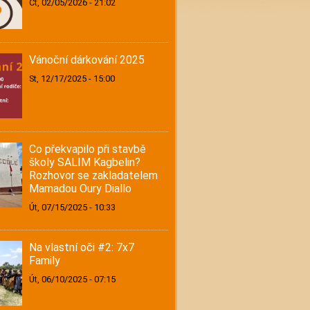
Čt, 02/05/2026 - 21:02
Vánoční dárkování 2025
St, 12/17/2025 - 15:00
Co překvapilo při stavbě
školy SALIM Kagbelin?
Rozhovor se zakladatelem
Mamadou Oury Diallo
Út, 07/15/2025 - 10:33
Na vlastní oči #2: 7x7
Family
Út, 06/10/2025 - 07:15