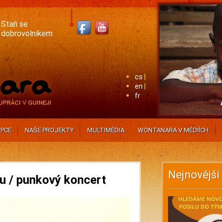
Staň se
dobrovolníkem
cs
en
fr
PCE
NAŠE PROJEKTY
MULTIMÉDIA
WONTANARA V MÉDIÍCH
Nejnovější
u / punkový koncert