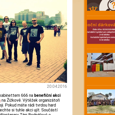
20.04.2016
 kabinettem 666 na
benefiční akci
n
na Žižkově. Výtěžek organizátoři
eji. Pokud máte rádi tvrdou hard
hte si tuhle akci ujít. Součástí
y Wontanary Táni Bednářové o