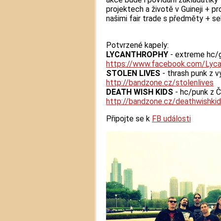
projektech a životě v Guineji + p
našimi fair trade s předměty + s
Potvrzené kapely:
LYCANTHROPHY
- extreme hc/g
https://www.facebook.com/
Lyca
STOLEN LIVES
- thrash punk z 
http://bandzone.cz/
stolenlives
DEATH WISH KIDS
- hc/punk z Č
http://bandzone.cz/
deathwishki
Připojte se k
FB události