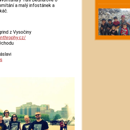
romítání a malý infostánek a
ekáč.
rind z Vysočiny
nthrophy.cz/
východu
áslavi
ds