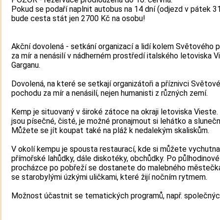
Pokud se podaří naplnit autobus na 14 dní (odjezd v pátek 31.
bude cesta stát jen 2700 Kč na osobu!
Akční dovolená - setkání organizací a lidí kolem Světového
za mír a nenásilí v nádherném prostředí italského letoviska V
Garganu.
Dovolená, na které se setkají organizátoři a příznivci Světov
pochodu za mír a nenásilí, nejen humanisti z různých zemí.
Kemp je situovaný v široké zátoce na okraji letoviska Vieste.
jsou písečné, čisté, je možné pronajmout si lehátko a slunečn
Můžete se jít koupat také na pláž k nedalekým skaliskům.
V okolí kempu je spousta restaurací, kde si můžete vychutna
přímořské lahůdky, dále diskotéky, obchůdky. Po půlhodinové
procházce po pobřeží se dostanete do malebného městečk
se starobylými úzkými uličkami, které žijí nočním rytmem.
Možnost účastnit se tematických programů, např. společnýc