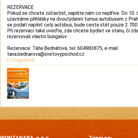
REZERVACE
Pokud se chcete zúčastnit, napište nám co nejdříve. Do 10. 
uzavíráme přihlášky na dvoutýdenní turnus autobusem z Pra
se podaří naplnit celý autobus, bude cesta stát pouze 2 700
Při rezervaci také uveďte, zda chcete bydlet ve stanu, či zda
rezervovali vlastní bungalov.
Rezervace: Táňa Bednářová, tel: 604983875, e-mail:
tana.bednarova@svetovypochod.cz
Fotogalerie
WONTANARA, o.p.s.
Zapoj se: