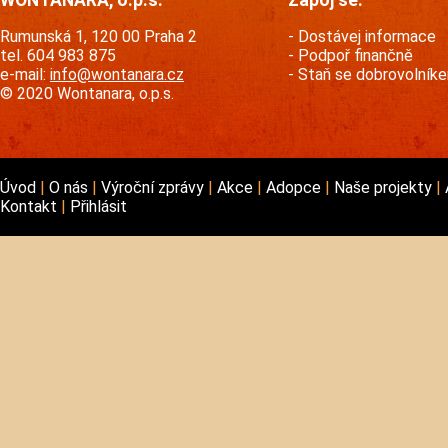
Rumunská 1, 120 00 Praha 2
Dostávej informace
tel. 604 983 875
Podpoř finančně
e-mail:
info@wontanara.cz
Staň se dobrovolník
© 2020 Wontanara, o.p.s.
Úvod
O nás
Výroční zprávy
Akce
Adopce
Naše projekty
Kontakt
Přihlásit