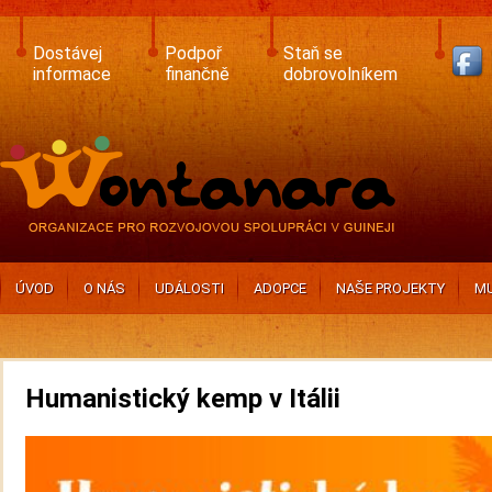
Skip
to
main
Dostávej
Podpoř
Staň se
content
informace
finančně
dobrovolníkem
ÚVOD
O NÁS
UDÁLOSTI
ADOPCE
NAŠE PROJEKTY
MU
Humanistický kemp v Itálii