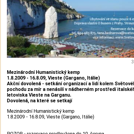
3
Mezinárodní Humanistický kemp
1.8.2009 - 16.8.09, Vieste (Gargano, Itálie)
Akční dovolená - setkání organizací a lidí kolem Světov
pochodu za mír a nenásilí v nádherném prostředí italské
letoviska Vieste na Garganu.
Dovolená, na které se setkají
Mezinárodní Humanistický kemp
1.8.2009 - 16.8.09, Vieste (Gargano, Itálie)
POZOR - rezervace prodloužena do 10. června.