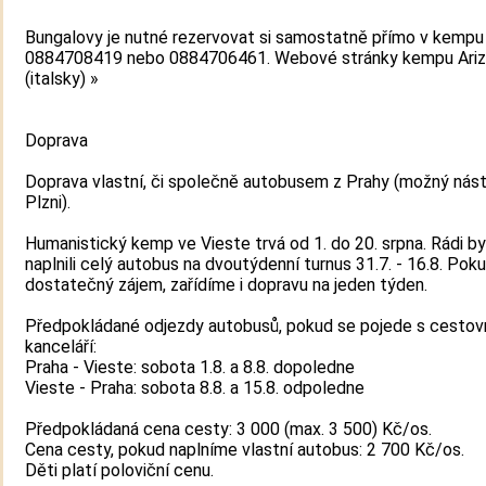
Bungalovy je nutné rezervovat si samostatně přímo v kempu n
0884708419 nebo 0884706461. Webové stránky kempu Ari
(italsky) »
Doprava
Doprava vlastní, či společně autobusem z Prahy (možný nás
Plzni).
Humanistický kemp ve Vieste trvá od 1. do 20. srpna. Rádi 
naplnili celý autobus na dvoutýdenní turnus 31.7. - 16.8. Pok
dostatečný zájem, zařídíme i dopravu na jeden týden.
Předpokládané odjezdy autobusů, pokud se pojede s cestov
kanceláří:
Praha - Vieste: sobota 1.8. a 8.8. dopoledne
Vieste - Praha: sobota 8.8. a 15.8. odpoledne
Předpokládaná cena cesty: 3 000 (max. 3 500) Kč/os.
Cena cesty, pokud naplníme vlastní autobus: 2 700 Kč/os.
Děti platí poloviční cenu.