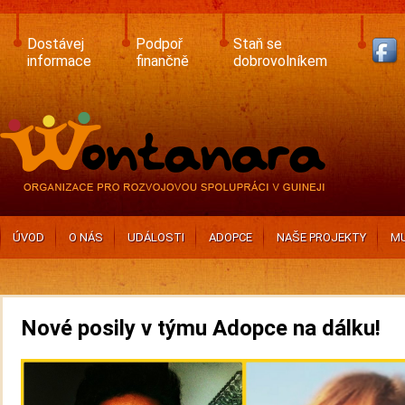
Skip
to
main
Dostávej
Podpoř
Staň se
content
informace
finančně
dobrovolníkem
ÚVOD
O NÁS
UDÁLOSTI
ADOPCE
NAŠE PROJEKTY
MU
Nové posily v týmu Adopce na dálku!