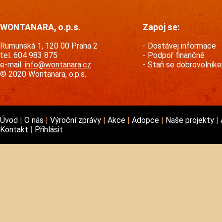
WONTANARA, o.p.s.
Zapoj se:
Rumunská 1, 120 00 Praha 2
Dostávej informace
tel. 604 983 875
Podpoř finančně
e-mail:
info@wontanara.cz
Staň se dobrovolník
© 2020 Wontanara, o.p.s.
Úvod
O nás
Výroční zprávy
Akce
Adopce
Naše projekty
Kontakt
Přihlásit