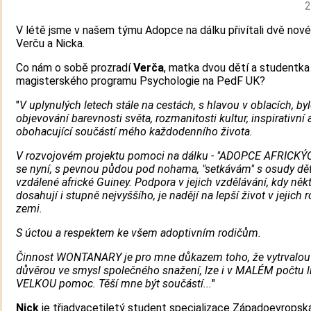
2
V létě jsme v našem týmu Adopce na dálku přivítali dvě nové 
Verču a Nicka.
Co nám o sobě prozradí
Verča
, matka dvou dětí a studentka
magisterského programu Psychologie na PedF UK?
"
V uplynulých letech stále na cestách, s hlavou v oblacích, by
objevování barevnosti světa, rozmanitosti kultur, inspirativní 
obohacující součástí mého každodenního života.
V rozvojovém projektu pomoci na dálku - "ADOPCE AFRICKÝC
se nyní, s pevnou půdou pod nohama, "setkávám" s osudy dět
vzdálené africké Guiney. Podpora v jejich vzdělávání, kdy něk
dosahují i stupně nejvyššího, je nadějí na lepší život v jejich 
zemi.
S úctou a respektem ke všem adoptivním rodičům.
Činnost WONTANARY je pro mne důkazem toho, že vytrvalou 
důvěrou ve smysl společného snažení, lze i v MALÉM počtu lid
VELKOU pomoc. Těší mne být součástí...
"
Nick
je třiadvacetiletý student specializace Západoevropsk