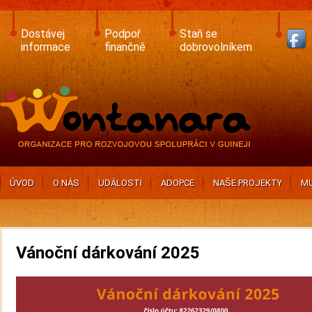
Skip
to
main
Dostávej
Podpoř
Staň se
content
informace
finančně
dobrovolníkem
ÚVOD
O NÁS
UDÁLOSTI
ADOPCE
NAŠE PROJEKTY
MU
Vánoční dárkování 2025