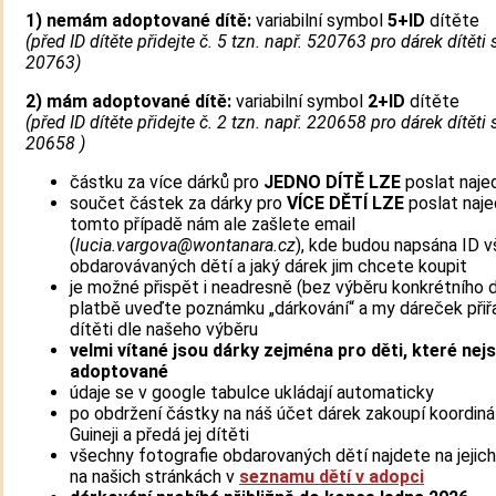
1)
nemám adoptované dítě:
variabilní symbol
5+ID
dítěte
(před ID dítěte přidejte č. 5 tzn. např. 520763 pro dárek dítěti 
20763)
2) mám adoptované dítě:
variabilní symbol
2+ID
dítěte
(před ID dítěte přidejte č. 2 tzn. např. 220658 pro dárek dítěti 
20658 )
částku za více dárků pro
JEDNO DÍTĚ
LZE
poslat naje
součet částek za dárky pro
VÍCE DĚTÍ
LZE
poslat naje
tomto případě nám ale zašlete email
(
lucia.vargova@wontanara.cz
), kde budou napsána ID 
obdarovávaných dětí a jaký dárek jim chcete koupit
je možné přispět i neadresně (bez výběru konkrétního dí
platbě uveďte poznámku „dárkování“ a my dáreček při
dítěti dle našeho výběru
velmi vítané jsou dárky zejména pro děti, které nej
adoptované
údaje se v google tabulce ukládají automaticky
po obdržení částky na náš účet dárek zakoupí koordiná
Guineji a předá jej dítěti
všechny fotografie obdarovaných dětí najdete na jejich
na našich stránkách v
seznamu dětí v adopci