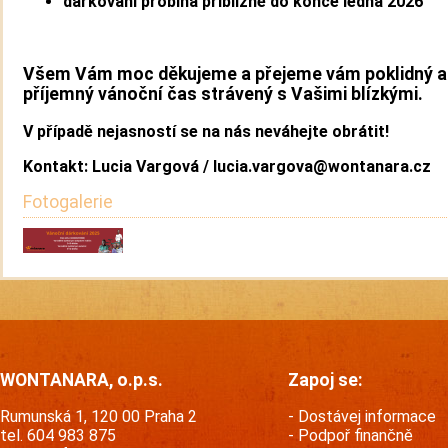
dárkování probíhá přibližně do konce ledna 2026
Všem Vám moc děkujeme a přejeme vám poklidný a
příjemný vánoční čas strávený s Vašimi blízkými.
V případě nejasností se na nás neváhejte obrátit!
Kontakt: Lucia Vargová /
lucia.vargova@wontanara.cz
Fotogalerie
WONTANARA, o.p.s.
Zapoj se:
Rumunská 1, 120 00 Praha 2
Dostávej informace
tel. 604 983 875
Podpoř finančně