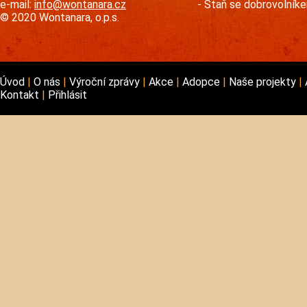
e-mail:
info@wontanara.cz
Staň se dobrovolník
© 2020 Wontanara, o.p.s.
Úvod
O nás
Výroční zprávy
Akce
Adopce
Naše projekty
Kontakt
Přihlásit