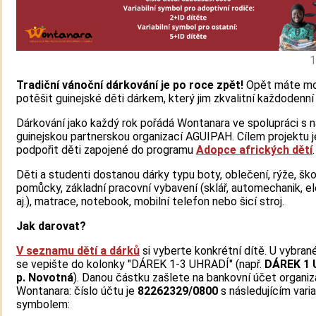
1
Tradiční vánoční dárkování je po roce zpět!
Opět máte m
potěšit guinejské děti dárkem, který jim zkvalitní každodenní 
Dárkování jako každý rok pořádá Wontanara ve spolupráci s n
guinejskou partnerskou organizací AGUIPAH. Cílem projektu j
podpořit děti zapojené do programu
Adopce afrických dětí
.
Děti a studenti dostanou dárky typu boty, oblečení, rýže, ško
pomůcky, základní pracovní vybavení (sklář, automechanik, el
aj.), matrace, notebook, mobilní telefon nebo šicí stroj.
Jak darovat?
V seznamu dětí a dárků
si vyberte konkrétní dítě. U vybran
se vepište do kolonky "DÁREK 1-3 UHRADÍ" (např.
DÁREK 1 
p. Novotná
). Danou částku zašlete na bankovní účet organi
Wontanara: číslo účtu je
82262329/0800
s následujícím varia
symbolem: