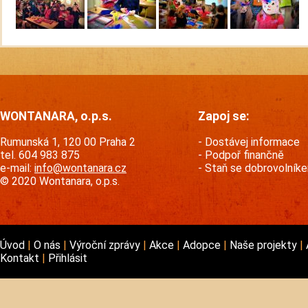
WONTANARA, o.p.s.
Zapoj se:
Rumunská 1, 120 00 Praha 2
Dostávej informace
tel. 604 983 875
Podpoř finančně
e-mail:
info@wontanara.cz
Staň se dobrovolník
© 2020 Wontanara, o.p.s.
Úvod
O nás
Výroční zprávy
Akce
Adopce
Naše projekty
Kontakt
Přihlásit