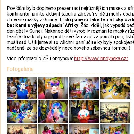
Povídání bylo doplněno prezentací nejrůznějších masek z af
kontinentu na interaktivní tabuli a zároveň si děti mohly osah
dřevěné masky z Guiney.
Třídu jsme si také tématicky ozdo
batikami s výjevy západní Afriky
. Žáci viděli, jak vypadá be
den dětí v Guineji. Nakonec děti vyrobily rozmanité masky rů
tvarů a dozdobily si je podle své fantazie za použití peří, list
mušlí atd. Užili jsme si to všichni, paní učitelky byly spokojen
nadšené, že se dozvěděly něco nového zábavnou formou :)
Více informací o ZŠ Londýnská:
http://www.londynska.cz/
Fotogalerie