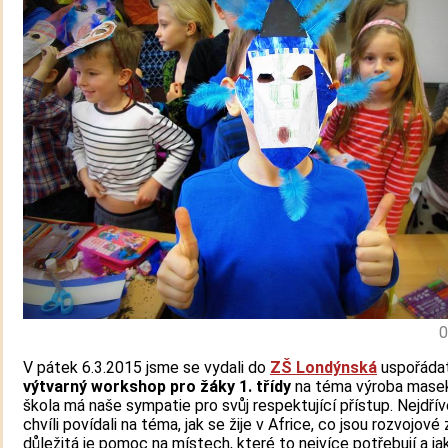
0
V pátek 6.3.2015 jsme se vydali do
ZŠ Londýnská
uspořáda
výtvarný workshop
pro žáky 1. třídy
na téma výroba masek
škola má naše sympatie pro svůj respektující přístup. Nejdřív
chvíli povídali na téma, jak se žije v Africe, co jsou rozvojové
důležitá je pomoc na místech, které to nejvíce potřebují a 