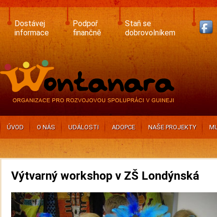
Skip
to
main
Dostávej
Podpoř
Staň se
content
informace
finančně
dobrovolníkem
ÚVOD
O NÁS
UDÁLOSTI
ADOPCE
NAŠE PROJEKTY
MU
Výtvarný workshop v ZŠ Londýnská