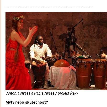
..........................................................................................................................
Antonia Nyass a Papis Nyass / projekt Řeky​
Mýty nebo skutečnost?