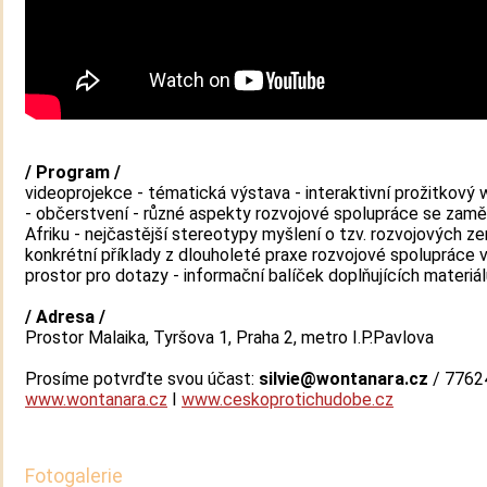
/ Program /
videoprojekce - tématická výstava - interaktivní prožitkový
- občerstvení - různé aspekty rozvojové spolupráce se zam
Afriku - nejčastější stereotypy myšlení o tzv. rozvojových z
konkrétní příklady z dlouholeté praxe rozvojové spolupráce v 
prostor pro dotazy - informační balíček doplňujících materiá
/ Adresa /
Prostor Malaika, Tyršova 1, Praha 2, metro I.P.Pavlova
Prosíme potvrďte svou účast:
silvie@wontanara.cz
/ 7762
www.wontanara.cz
I
www.ceskoprotichudobe.cz
Fotogalerie