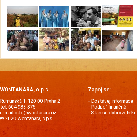
WONTANARA, o.p.s.
Zapoj se:
Rumunská 1, 120 00 Praha 2
Dostávej informace
tel. 604 983 875
Podpoř finančně
e-mail:
info@wontanara.cz
Staň se dobrovolník
© 2020 Wontanara, o.p.s.