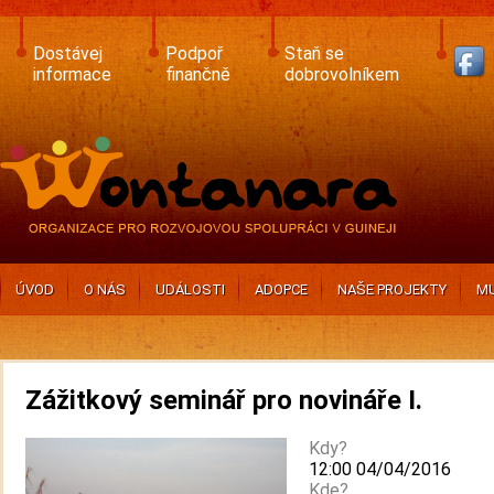
Skip
to
main
Dostávej
Podpoř
Staň se
content
informace
finančně
dobrovolníkem
ÚVOD
O NÁS
UDÁLOSTI
ADOPCE
NAŠE PROJEKTY
MU
Zážitkový seminář pro novináře I.
Kdy?
12:00 04/04/2016
Kde?