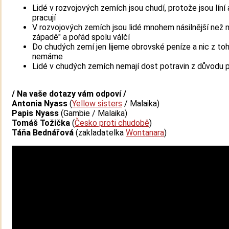
Lidé v rozvojových zemích jsou chudí, protože jsou líní
pracují
V rozvojových zemích jsou lidé mnohem násilnější než 
západě" a pořád spolu válčí
Do chudých zemí jen lijeme obrovské peníze a nic z to
nemáme
Lidé v chudých zemích nemají dost potravin z důvodu p
/ Na vaše dotazy vám odpoví /
Antonia Nyass
(
Yellow sisters
/ Malaika)
Papis Nyass
(Gambie / Malaika)
Tomáš Tožička
(
Česko proti chudobě
)
Táňa Bednářová
(zakladatelka
Wontanara
)