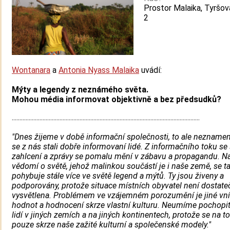
Prostor Malaika, Tyršov
2
Wontanara
a
Antonia Nyass Malaika
uvádí:
Mýty a legendy z neznámého světa.
Mohou média informovat objektivně a bez předsudků?
..........................................................................................................................
"Dnes žijeme v době informační společnosti, to ale neznamen
se z nás stali dobře informovaní lidé. Z informačního toku se
zahlcení a zprávy se pomalu mění v zábavu a propagandu. N
vědomí o světě, jehož malinkou součástí je i naše země, se t
pohybuje stále více ve světě legend a mýtů. Ty jsou živeny a
podporovány, protože situace místních obyvatel není dostate
vysvětlena. Problémem ve vzájemném porozumění je jiné vn
hodnot a hodnocení skrze vlastní kulturu. Neumíme pochopi
lidí v jiných zemích a na jiných kontinentech, protože se na 
pouze skrze naše zažité kulturní a společenské modely."