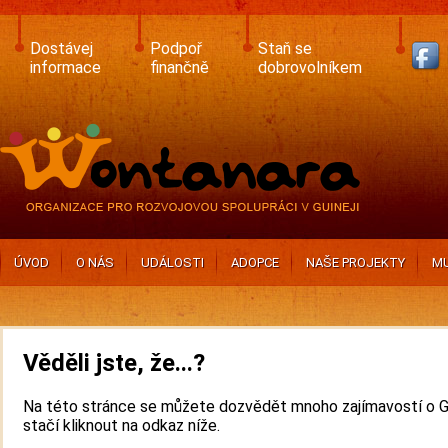
Skip
to
main
Dostávej
Podpoř
Staň se
content
informace
finančně
dobrovolníkem
ÚVOD
O NÁS
UDÁLOSTI
ADOPCE
NAŠE PROJEKTY
MU
Věděli jste, že...?
Na této stránce se můžete dozvědět mnoho zajímavostí o Gu
stačí kliknout na odkaz níže.