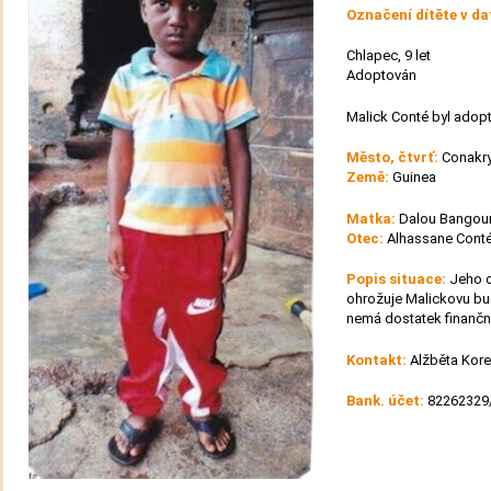
Označení dítěte v d
Chlapec, 9 let
Adoptován
Malick Conté byl adopt
Město, čtvrť:
Conakry
Země:
Guinea
Matka:
Dalou Bangour
Otec:
Alhassane Conté
Popis situace:
Jeho o
ohrožuje Malickovu bud
nemá dostatek finanční
Kontakt:
Alžběta Kor
Bank. účet:
82262329/