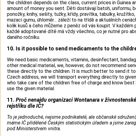
the children depends on the class, current prices in Guinea a
amount of money you sent. Děti dostávají batoh, uniformu, b
ponožky, knihy, sešity, tužky, křídy, pravítka, tabulky, kružítko,
mazací gumu, úhloměr… záleží to na třídě a aktuálních cenách 
kolik kusů a čeho můžeme z peněz od vás koupit. V každém 
každé adoptované dítě má vždy všechno, co je nutné pro ab
daného ročníku.
10. Is it possible to send medicaments to the childr
We need basic medicaments, vitamins, desinfectant, bandag
other medical material, we, however, do not recommend sen
these directly to the children. It is much better to send it to
Czech address, we will transport everything directly to give
who take care of the children free of charge and know best
use the given material.
11.
Proč nenajdu organizaci Wontanara v živnostensk
rejstříku dle IČ?
To je jednoduché, nejsme podnikatelé, ale občanské sdružení,
máme IČ přidělené Českým statistickým úřadem a jsme zareg
pod Ministerstvem vnitra.