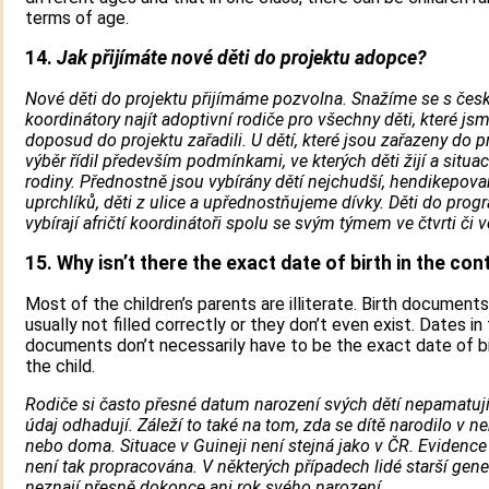
terms of age.
14.
Jak přijímáte nové děti do projektu adopce?
Nové děti do projektu přijímáme pozvolna. Snažíme se s čes
koordinátory najít adoptivní rodiče pro všechny děti, které js
doposud do projektu zařadili. U dětí, které jsou zařazeny do p
výběr řídil především podmínkami, ve kterých děti žijí a situací
rodiny. Přednostně jsou vybírány dětí nejchudší, hendikepovan
uprchlíků, děti z ulice a upřednostňujeme dívky. Děti do pro
vybírají afričtí koordinátoři spolu se svým týmem ve čtvrti či v
15. Why isn’t there the exact date of birth in the con
Most of the children’s parents are illiterate. Birth documents
usually not filled correctly or they don’t even exist. Dates in
documents don’t necessarily have to be the exact date of bi
the child.
Rodiče si často přesné datum narození svých dětí nepamatují
údaj odhadují. Záleží to také na tom, zda se dítě narodilo v 
nebo doma. Situace v Guineji není stejná jako v ČR. Evidence
není tak propracována. V některých případech lidé starší gen
neznají přesně dokonce ani rok svého narození.