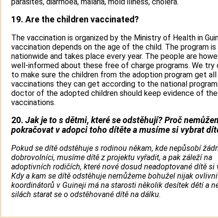
parasites, diarrhoea, malaria, mold illness, cholera.
19. Are the children vaccinated?
The vaccination is organized by the Ministry of Health in Gui
vaccination depends on the age of the child. The program is
nationwide and takes place every year. The people are howe
well-informed about these free of charge programs. We try 
to make sure the children from the adoption program get all
vaccinations they can get according to the national program
doctor of the adopted children should keep evidence of th
vaccinations.
20.
Jak je to s dětmi, které se odstěhují? Proč nemůž
pokračovat v adopci toho dítěte a musíme si vybrat dít
Pokud se dítě odstěhuje s rodinou někam, kde nepůsobí žádn
dobrovolníci, musíme dítě z projektu vyřadit, a pak záleží na
adoptivních rodičích, které nové dosud neadoptované dítě si 
Kdy a kam se dítě odstěhuje nemůžeme bohužel nijak ovlivni
koordinátorů v Guineji má na starosti několik desítek dětí a ne
silách starat se o odstěhované dítě na dálku.