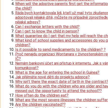
When will the adoptive parents first get the informati
the child?
Ráda bych kontaktovala lidi, kteří už mají tyto zkušenos
adoptovali nějaké dítě, můžete mi případně zprostřed
nějaké adresy?
Can I exchange letters with the child?
Can I get to know the child in person?
What guarantee do I get that my help will reach the ch
What kind of school supplies and accessories do you g
children?
Is it possible to send medicaments to the children? ?
Proč nenajdu organizaci Wontanara v živnostenském rej
IČ?
Nemám bankovní účet ani přístup k internetu. Jak s v
komunikovat?
What is the age for entering the school in Guinea?
Jak přijímáte nové děti do projektu adopce?
Why isn’t there the exact date of birth in the contract
What do you do with the children who are older and ha
missed out the opportunity to attend the school??
How often do the children eat?
What are the most severe illnesses the children suffe
Are the children vaccinated??