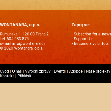
WONTANARA, o.p.s.
Zapoj se:
Rumunská 1, 120 00 Praha 2
Subscribe for e-new
tel. 604 983 875
Support Us
e-mail:
info@wontanara.cz
Become a volunteer
© 2020 Wontanara, o.p.s.
Úvod
O nás
Výroční zprávy
Events
Adopce
Naše projekt
Kontakt
Přihlásit