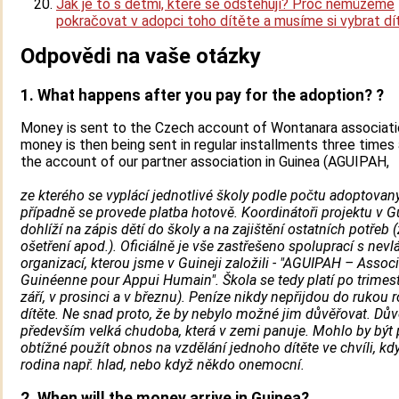
Jak je to s dětmi, které se odstěhují? Proč nemůžeme
pokračovat v adopci toho dítěte a musíme si vybrat dít
Odpovědi na vaše otázky
1. What happens after you pay for the adoption? ?
Money is sent to the Czech account of Wontanara associati
money is then being sent in regular installments three times 
the account of our partner association in Guinea (AGUIPAH,
ze kterého se vyplácí jednotlivé školy podle počtu adoptovaný
případně se provede platba hotově. Koordinátoři projektu v G
dohlíží na zápis dětí do školy a na zajištění ostatních potřeb 
ošetření apod.). Oficiálně je vše zastřešeno spoluprací s nevl
organizací, kterou jsme v Guineji založili - "AGUIPAH – Assoc
Guinéenne pour Appui Humain". Škola se tedy platí po trimest
září, v prosinci a v březnu). Peníze nikdy nepřijdou do rukou 
dítěte. Ne snad proto, že by nebylo možné jim důvěřovat. Dů
především velká chudoba, která v zemi panuje. Mohlo by být 
obtížné použít obnos na vzdělání jednoho dítěte ve chvíli, kd
rodina např. hlad, nebo když někdo onemocní.
2. When will the money arrive in Guinea?