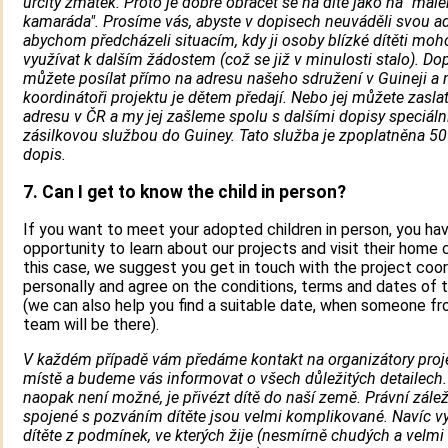
určitý zmatek. Proto je dobré obracet se na dítě jako na "mal
kamaráda". Prosíme vás, abyste v dopisech neuváděli svou ad
abychom předcházeli situacím, kdy ji osoby blízké dítěti moh
využívat k dalším žádostem (což se již v minulosti stalo). Do
můžete posílat přímo na adresu našeho sdružení v Guineji a 
koordinátoři projektu je dětem předají. Nebo jej můžete zasla
adresu v ČR a my jej zašleme spolu s dalšími dopisy speciáln
zásilkovou službou do Guiney. Tato služba je zpoplatněna 50
dopis.
7. Can I get to know the child in person?
If you want to meet your adopted children in person, you ha
opportunity to learn about our projects and visit their home c
this case, we suggest you get in touch with the project coor
personally and agree on the conditions, terms and dates of t
(we can also help you find a suitable date, when someone fr
team will be there).
V každém případě vám předáme kontakt na organizátory proj
místě a budeme vás informovat o všech důležitých detailech.
naopak není možné, je přivézt dítě do naší země. Právní zálež
spojené s pozváním dítěte jsou velmi komplikované. Navíc vy
dítěte z podmínek, ve kterých žije (nesmírně chudých a velmi