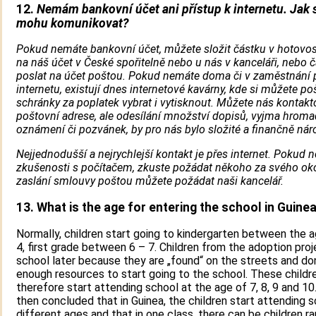
12.
Nemám bankovní účet ani přístup k internetu. Jak 
mohu komunikovat?
Pokud nemáte bankovní účet, můžete složit částku v hotovos
na náš účet v České spořitelně nebo u nás v kanceláři, nebo 
poslat na účet poštou. Pokud nemáte doma či v zaměstnání p
internetu, existují dnes internetové kavárny, kde si můžete po
schránky za poplatek vybrat i vytisknout. Můžete nás kontakto
poštovní adrese, ale odesílání množství dopisů, vyjma hrom
oznámení či pozvánek, by pro nás bylo složité a finančně nár
Nejjednodušší a nejrychlejší kontakt je přes internet. Pokud 
zkušenosti s počítačem, zkuste požádat někoho za svého oko
zaslání smlouvy poštou můžete požádat naši kancelář.
13. What is the age for entering the school in Guinea
Normally, children start going to kindergarten between the a
4, first grade between 6 – 7. Children from the adoption pro
school later because they are „found“ on the streets and do
enough resources to start going to the school. These childr
therefore start attending school at the age of 7, 8, 9 and 10.
then concluded that in Guinea, the children start attending s
different ages and that in one class, there can be children ra