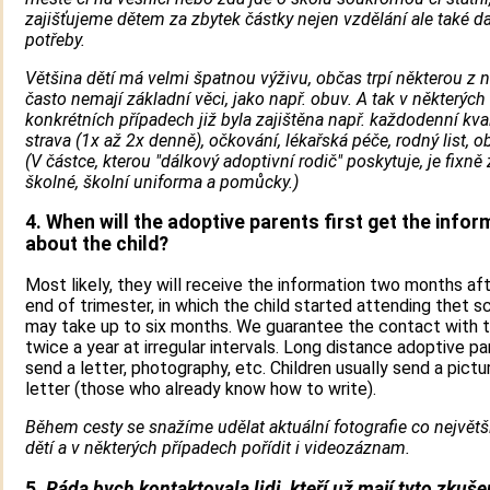
zajišťujeme dětem za zbytek částky nejen vzdělání ale také da
potřeby.
Většina dětí má velmi špatnou výživu, občas trpí některou z 
často nemají základní věci, jako např. obuv. A tak v některých
konkrétních případech již byla zajištěna např. každodenní kval
strava (1x až 2x denně), očkování, lékařská péče, rodný list, o
(V částce, kterou "dálkový adoptivní rodič" poskytuje, je fixně
školné, školní uniforma a pomůcky.)
4. When will the adoptive parents first get the infor
about the child?
Most likely, they will receive the information two months af
end of trimester, in which the child started attending thet sc
may take up to six months. We guarantee the contact with t
twice a year at irregular intervals. Long distance adoptive p
send a letter, photography, etc. Children usually send a pictu
letter (those who already know how to write).
Během cesty se snažíme udělat aktuální fotografie co největ
dětí a v některých případech pořídit i videozáznam.
5.
Ráda bych kontaktovala lidi, kteří už mají tyto zkuše