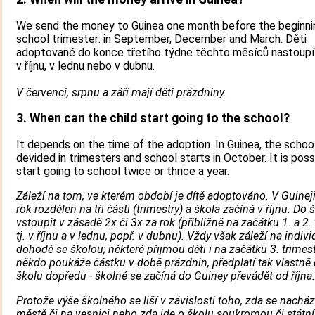
We send the money to Guinea one month before the beginni
school trimester: in September, December and March. Děti
adoptované do konce třetího týdne těchto měsíců nastoupí
v říjnu, v lednu nebo v dubnu.
V červenci, srpnu a září mají děti prázdniny.
3. When can the child start going to the school?
It depends on the time of the adoption. In Guinea, the school
devided in trimesters and school starts in October. It is poss
start going to school twice or thrice a year.
Záleží na tom, ve kterém období je dítě adoptováno. V Guineji
rok rozdělen na tři části (trimestry) a škola začíná v říjnu. Do 
vstoupit v zásadě 2x či 3x za rok (přibližně na začátku 1. a 2. 
tj. v říjnu a v lednu, popř. v dubnu). Vždy však záleží na indivi
dohodě se školou; některé přijmou děti i na začátku 3. trimes
někdo poukáže částku v době prázdnin, předplatí tak vlastně d
školu dopředu - školné se začíná do Guiney převádět od října.
Protože výše školného se liší v závislosti toho, zda se nacház
městě či na vesnici nebo zda jde o školu soukromou či státní