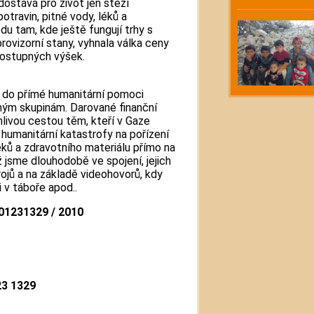
dostává pro život jen stěží
otravin, pitné vody, léků a
u tam, kde ještě fungují trhy s
rovizorní stany, vyhnala válka ceny
edostupných výšek.
e do přímé humanitární pomoci
ým skupinám. Darované finanční
livou cestou těm, kteří v Gaze
 humanitární katastrofy na pořízení
léků a zdravotního materiálu přímo na
ž jsme dlouhodobě ve spojení, jejich
ojů a na základě videohovorů, kdy
 v táboře apod..
01231329 / 2010
23 1329