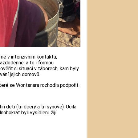
sme v intenzivním kontaktu,
aždodenně, a to i formou
ěřit si situaci v táborech, kam byly
vání jejich domovů.
teré se Wontanara rozhodla podpořit:
 dětí (tři dcery a tři synové). Učila
ohokrát byli vysídleni, žijí