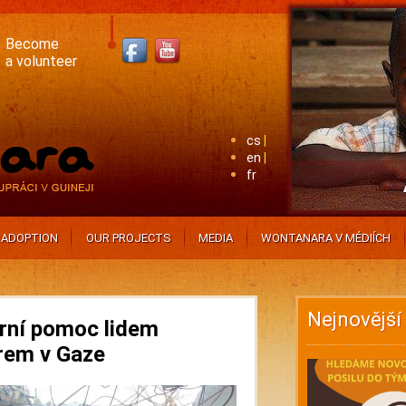
Become
a volunteer
cs
en
fr
ADOPTION
OUR PROJECTS
MEDIA
WONTANARA V MÉDIÍCH
Nejnovější
rní pomoc lidem
rem v Gaze