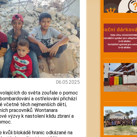
06.05.2025
y volajících do světa zoufale o pomoc
 bombardování a ostřelování přichází
idé včetně těch nejmenších dětí,
rních pracovníků. Wontanara
é výzvy k nastolení klidu zbraní a
pomoc.
aze kvůli blokádě hranic odkázané na