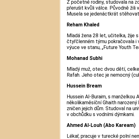
Z početné rodiny, studovala na z
přerušit kvůli válce. Původně žili v
Musela se jedenáctkrát stěhovat
Reham Khaled
Mladá žena 28 let, učitelka, žije
čtyřčlenném týmu pokračovala i 
výuce ve stanu, „Future Youth Te
Mohanad Subhi
Mladý muž, otec dvou dětí, celke
Rafah. Jeho otec je nemocný (cuk
Hussein Bream
Hussein Al-Buraim, s manželkou Ami
několikaměsíční Ghaith narozený 
zničen jejich dům. Studoval na un
v obchůdku s vodními dýmkami.
Ahmed Al-Louh (Abo Kaream)
Lékař, pracuje v turecké polní ne