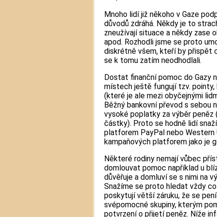
Mnoho lidí již někoho v Gaze podp
důvodů zdráhá. Někdy je to strach
zneužívají situace a někdy zase 
apod. Rozhodli jsme se proto um
diskrétně všem, kteří by přispět 
se k tomu zatím neodhodlali.
Dostat finanční pomoc do Gazy n
místech ještě fungují tzv. point
(které je ale mezi obyčejnými lidm
Běžný bankovní převod s sebou ne
vysoké poplatky za výběr peněz (
částky). Proto se hodně lidí snaž
platforem PayPal nebo Western U
kampaňových platforem jako je g
Některé rodiny nemají vůbec přís
domlouvat pomoc například u blí
důvěřuje a domluví se s nimi na v
Snažíme se proto hledat vždy co
poskytují větší záruku, že se pen
svépomocné skupiny, kterým pom
potvrzení o přijetí peněz. Níže i