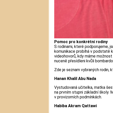
Pomoc pro konkrétní rodiny
S rodinami, které podporujeme, j
komunikace probíhá v podstatě k
videohovorů, kdy máme možnost ov
nuceně přesídleni kvůli bombardo
Zde je seznam vybraných rodin, k
Hanan Khalil Abu Nada
Vystudovaná učitelka, matka šestin
na prvním stupni základní školy. Mn
v provizorních podmínkách.
Habiba Akram Qattawi