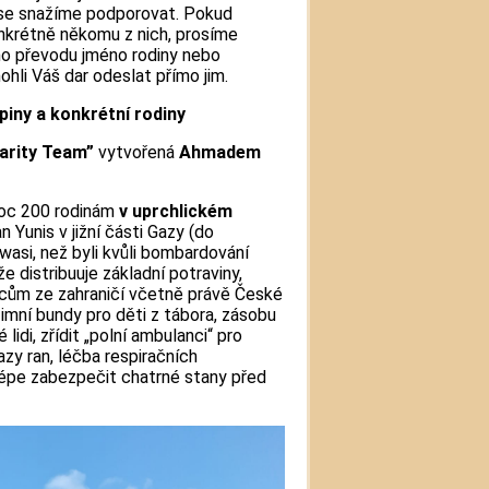
se snažíme podporovat. Pokud
nkrétně někomu z nich, prosíme
o převodu jméno rodiny nebo
li Váš dar odeslat přímo jim.
ny a konkrétní rodiny
arity Team”
vytvořená
Ahmadem
oc 200 rodinám
v uprchlickém
Yunis v jižní části Gazy (do
wasi, než byli kvůli bombardování
e distribuuje základní potraviny,
rcům ze zahraničí včetně právě České
zimní bundy pro děti z tábora, zásobu
lidi, zřídit „polní ambulanci“ pro
azy ran, léčba respiračních
lépe zabezpečit chatrné stany před