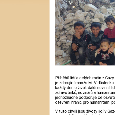
Příběhů lidí a celých rodin z Gaz
je zdrcující množství. V důsledku
každý den o život další nevinní l
zdravotníků, novinářů a humanitá
jednoznačně podporuje celosvětov
otevření hranic pro humanitární 
V tuto chvíli jsou životy lidí v G