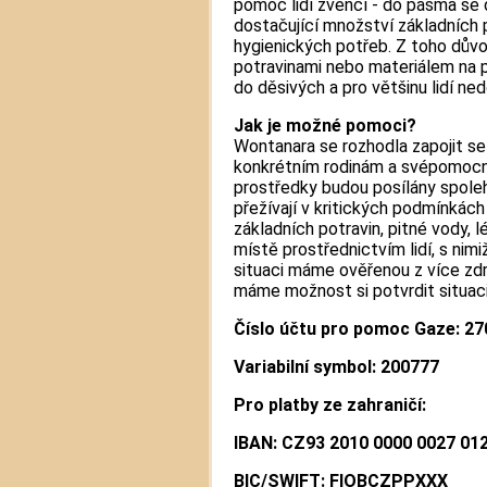
pomoc lidí zvenčí - do pásma se 
dostačující množství základních p
hygienických potřeb. Z toho důvod
potravinami nebo materiálem na p
do děsivých a pro většinu lidí n
Jak je možné pomoci?
Wontanara se rozhodla zapojit s
konkrétním rodinám a svépomocn
prostředky budou posílány spoleh
přežívají v kritických podmínkách
základních potravin, pitné vody, 
místě prostřednictvím lidí, s nimi
situaci máme ověřenou z více zdr
máme možnost si potvrdit situaci
Číslo účtu pro pomoc Gaze: 27
Variabilní symbol: 200777
Pro platby ze zahraničí:
IBAN: CZ93 2010 0000 0027 01
BIC/SWIFT: FIOBCZPPXXX