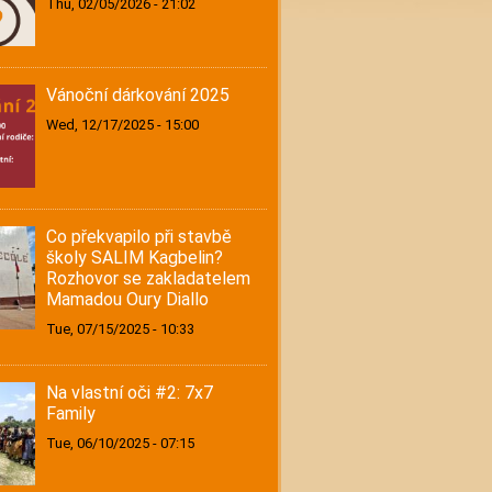
Thu, 02/05/2026 - 21:02
Vánoční dárkování 2025
Wed, 12/17/2025 - 15:00
Co překvapilo při stavbě
školy SALIM Kagbelin?
Rozhovor se zakladatelem
Mamadou Oury Diallo
Tue, 07/15/2025 - 10:33
Na vlastní oči #2: 7x7
Family
Tue, 06/10/2025 - 07:15