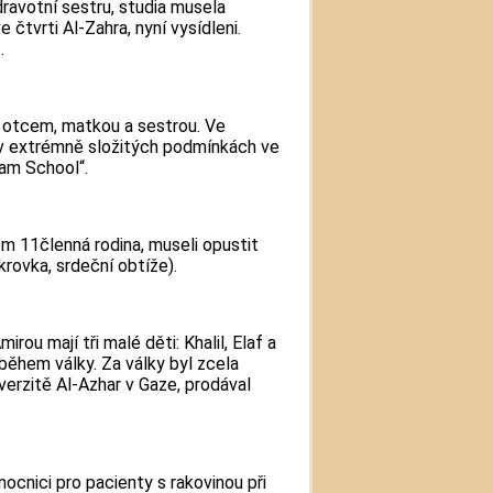
dravotní sestru, studia musela
e čtvrti Al-Zahra, nyní vysídleni.
.
 s otcem, matkou a sestrou. Ve
v extrémně složitých podmínkách ve
am School“.
m 11členná rodina, museli opustit
rovka, srdeční obtíže).
rou mají tři malé děti: Khalil, Elaf a
během války. Za války byl zcela
iverzitě Al-Azhar v Gaze, prodával
mocnici pro pacienty s rakovinou při