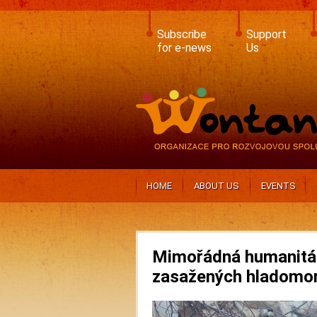
Skip
to
main
Subscribe
Support
content
for e-news
Us
HOME
ABOUT US
EVENTS
Mimořádná humanitá
zasažených hladomo