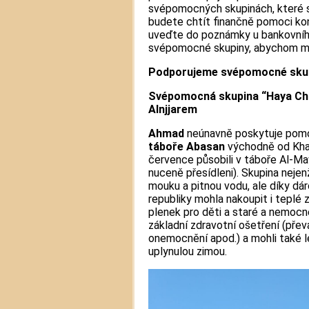
svépomocných skupinách, které 
budete chtít finančně pomoci ko
uveďte do poznámky u bankovníh
svépomocné skupiny, abychom moh
Podporujeme svépomocné skupi
Svépomocná skupina “Haya Ch
Alnjjarem
Ahmad
neúnavně poskytuje pom
táboře Abasan
východně od Khan 
července působili v táboře Al-Ma
nuceně přesídleni). Skupina nejenž
mouku a pitnou vodu, ale díky dá
republiky mohla nakoupit i teplé 
plenek pro děti a staré a nemocné 
základní zdravotní ošetření (přev
onemocnění apod.) a mohli také 
uplynulou zimou.