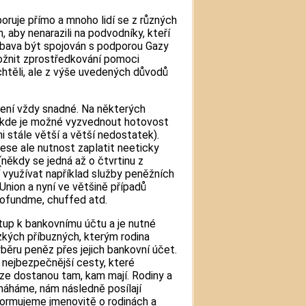
oruje přímo a mnoho lidí se z různých
, aby nenarazili na podvodníky, kteří
obava být spojován s podporou Gazy
ožnit zprostředkování pomoci
chtěli, ale z výše uvedených důvodů
ení vždy snadné. Na některých
y, kde je možné vyzvednout hotovost
i stále větší a větší nedostatek).
se ale nutnost zaplatit neeticky
někdy se jedná až o čtvrtinu z
í využívat například služby peněžních
nion a nyní ve většině případů
ofundme, chuffed atd.
tup k bankovnímu účtu a je nutné
zkých příbuzných, kterým rodina
ýběru peněz přes jejich bankovní účet.
 nejbezpečnější cesty, které
íze dostanou tam, kam mají. Rodiny a
áháme, nám následně posílají
nformujeme jmenovitě o rodinách a