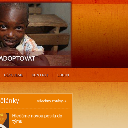
DĚKUJEME
CONTACT
LOG IN
 články
Všechny zprávy ->
Hledáme novou posilu do
týmu