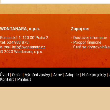
WONTANARA, o.p.s.
Zapoj se:
Rumunská 1, 120 00 Praha 2
Dostávej informace
tel. 604 983 875
Podpoř finančně
e-mail:
info@wontanara.cz
Staň se dobrovolník
© 2020 Wontanara, o.p.s.
Úvod
O nás
Výroční zprávy
Akce
Adopce
Naše projekty
Kontakt
Přihlásit