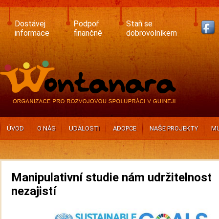
Skip
to
main
Dostávej
Podpoř
Staň se
content
informace
finančně
dobrovolníkem
ÚVOD
O NÁS
UDÁLOSTI
ADOPCE
NAŠE PROJEKTY
MU
Manipulativní studie nám udržitelnost
nezajistí