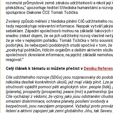
rozvinuté průmyslové země zárukou udržitelnosti a nikoli její 
překážkou,“ upozorňuje ředitel Střediska humanitární a rozvo
spolupráce Diakonie ČCE Tomáš Tožička.
Zvolený způsob měření z hlediska plnění Cílů udržitelného ro
tedy neposkytuje relevantní informace. Naopak vytváří jakýs
sebeklam. Západní společnosti mohou na základě takových 
snadno získat dojem, že se jich udržitelný rozvoj vlastně ne
že je vše v nejlepším pořádku. Tomáš Tožička v této souvislo
podotýká, že nebezpečí podobných studií spočívá v tom, že
„poskytují politikům, řídícím orgánům a dalším aktivním slož
společnosti zkreslené informace, na jejichž základě nemoho
reagovat.“
Celý článek k tématu si můžete přečíst v
Deníku Refere
Cíle udržitelného rozvoje
(SDGs) jsou rozpracovány do podo
několika desítek konkrétních úkolů, jež mají vlády plnit. Lze j
stručnosti vyjádřit pomocí pěti anglických slov:
people (lidé),
(planeta),
prosperity (prosperita),
peace (mír) a
partnership (pa
Cíle vycházejí z vědomí, že výzvy, jako jsou odstranění chudo
omezení diskriminace, ochrana planety, posílení svobody a
bezpečnosti, jsou navzájem propojené. Vyžadují proto prová
řešení a aktivní zapojení jak zemí globálního Jihu, tak Severu