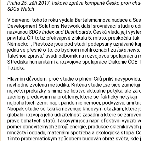
Praha 25. září 2017, tisková zpráva kampaně Česko proti chu
SDGs Watch
V červenci tohoto roku vydala Bertelsmannova nadace a Sus
Development Solutions Network další srovnávací studii o udr
nazvanou
SDGs
Index and Dashboards
. Česká vláda její výsl
přivítala. ČR totiž překvapivě získala 5. místo, přeskočila tak 
Německo. „Přestože jsou pod studií podepsány uznávané kap
jedná se přesně o to, co bychom mohli označit za
fake news
falešnou zprávu,“ uvádí odborník na rozvojovou spolupráci a ř
Střediska humanitární a rozvojové spolupráce Diakonie ČCE
Tožička.
Hlavním důvodem, proč studie o plnění Cílů příliš nevypovídá,
nevhodně zvolená metodika. Kritéria studie „se sice zaměřují
největší překážky, s nimiž se lidstvo aktuálně potýká, ale zár
zacíleny především na problémy, které se fakticky netýkají
nejbohatších zemí; např. pandemie nemocí, podvýživu, úmrtno
Naopak studie se takřka nevěnuje klíčovým otázkám, které j
globální rozvoj a jeho udržitelnost zásadní a které se zároveň
právě bohatých států. Takovými jsou např. efektivní využití v
poměr obnovitelných zdrojů energie, produkce skleníkových 
množství odpadu, materiální spotřeba a ekologická stopa. Ce
tímto problematickým způsobem budován obraz světa, kde 