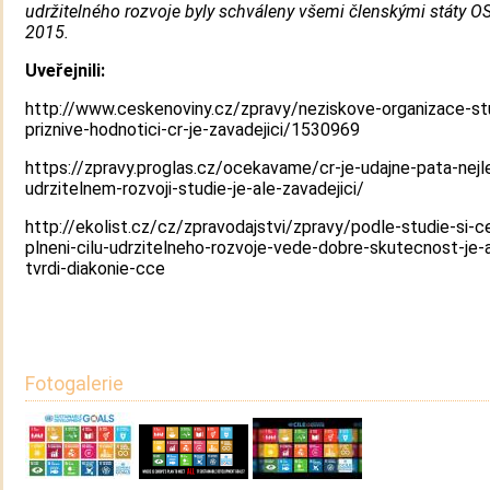
udržitelného rozvoje
byly schváleny všemi členskými státy OS
2015.
Uveřejnili:
http://www.ceskenoviny.cz/zpravy/neziskove-organizace-st
priznive-hodnotici-cr-je-zavadejici/1530969
https://zpravy.proglas.cz/ocekavame/cr-je-udajne-pata-nejl
udrzitelnem-rozvoji-studie-je-ale-zavadejici/
http://ekolist.cz/cz/zpravodajstvi/zpravy/podle-studie-si-c
plneni-cilu-udrzitelneho-rozvoje-vede-dobre-skutecnost-je-a
tvrdi-diakonie-cce
Fotogalerie