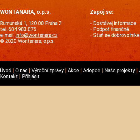
WONTANARA, o.p.s.
Zapoj se:
Rumunská 1, 120 00 Praha 2
Dostávej informace
tel. 604 983 875
Podpoř finančně
e-mail:
info@wontanara.cz
Staň se dobrovolník
© 2020 Wontanara, o.p.s.
Úvod
O nás
Výroční zprávy
Akce
Adopce
Naše projekty
Kontakt
Přihlásit