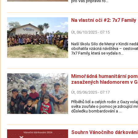
pro Vás připravili ro...
Na vlastní oči #2: 7x7 Family
Út, 06/10/2025 - 07:15
Naší školu Silo de Menyi v Kindii ned
obohatila vzácná návštěva – cestovat
7x7 Family, která se vydala n...
Mimořádná humanitární pom
zasažených hladomorem v G
Út, 05/06/2025 - 07:17
Příběhů lidí a celých rodin z Gazy vola
světa zoufale o pomoc je zdrcující mn
důsledku bombardování a ...
Souhrn Vánočního dárkování