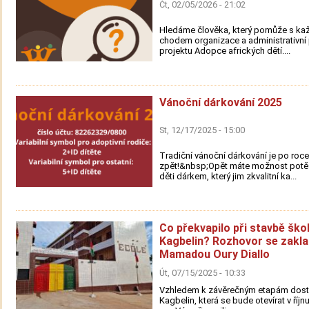
Čt, 02/05/2026 - 21:02
Hledáme člověka, který pomůže s k
chodem organizace a administrativn
projektu Adopce afrických dětí....
Vánoční dárkování 2025
St, 12/17/2025 - 15:00
Tradiční vánoční dárkování je po roce
zpět!&nbsp;Opět máte možnost potěš
děti dárkem, který jim zkvalitní ka...
Co překvapilo při stavbě ško
Kagbelin? Rozhovor se zakl
Mamadou Oury Diallo
Út, 07/15/2025 - 10:33
Vzhledem k závěrečným etapám dost
Kagbelin, která se bude otevírat v říjn