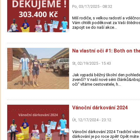
Po, 03/17/2025 - 08:32
Milí rodiče, s velkou radostí a vděčn
Vám chtěli poděkovat za Vaši štědros
zapojit se do naší akce...
Na vlastní oči #1: Both on th
St, 02/19/2025 - 15:43
Jak vypadá běžný školní den pohle
zvenčí? V naší nové sérii článků&nbsp
oči“ vítáme cestovatele, h...
Vánoční dárkování 2024
Út, 12/17/2024 - 23:12
Vánoční dárkování 2024 Tradiční ván
dárkování je po roce zpět! Opět mát