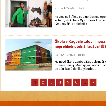
Út, 10/17/2023 - 12:38
Po více než tříleté spolupráci nás opo
kolegů, Nick. Nick Ojo Omorodion řa
týmu rozšířil společně s...
Školu v Kagbelé zdobí impoz
nepřehlédnutelná fasáda! 🔴
Pá, 06/30/2023 - 10:13
Na nové škole v&nbsp;Kagbelé naši 
pomalu finišují s&nbsp;venkovními p
se děti, které do školy budou...
Stránka
1
Stránka
2
Stránka
3
Stránka
4
Stránka
5
Stránka
6
…
Next
»
Pagination
page