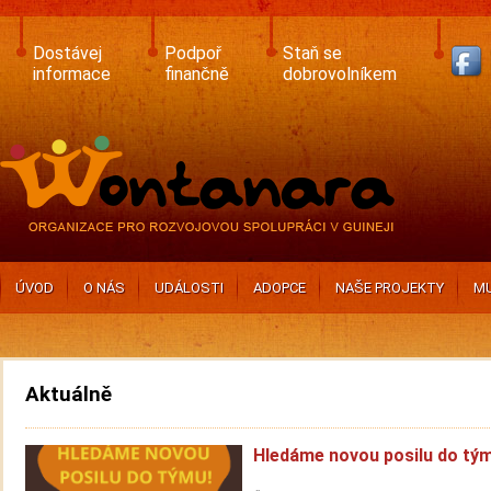
Skip
to
main
Dostávej
Podpoř
Staň se
content
informace
finančně
dobrovolníkem
ÚVOD
O NÁS
UDÁLOSTI
ADOPCE
NAŠE PROJEKTY
MU
Aktuálně
Hledáme novou posilu do tý