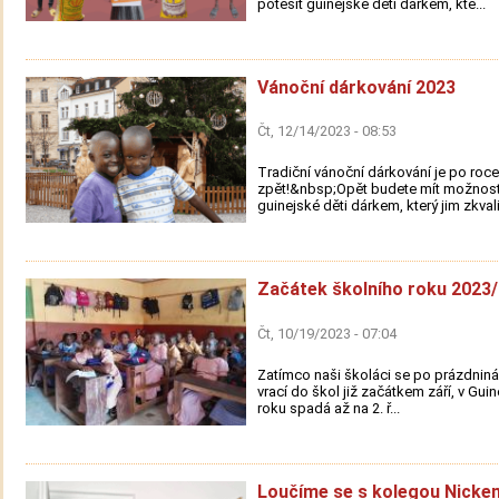
potěšit guinejské děti dárkem, kte...
Vánoční dárkování 2023
Čt, 12/14/2023 - 08:53
Tradiční vánoční dárkování je po roce
zpět!&nbsp;Opět budete mít možnost
guinejské děti dárkem, který jim zkvali.
Začátek školního roku 2023
Čt, 10/19/2023 - 07:04
Zatímco naši školáci se po prázdniná
vrací do škol již začátkem září, v Guin
roku spadá až na 2. ř...
Loučíme se s kolegou Nicke