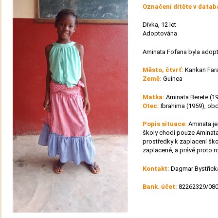
Označení dítěte v datab
Dívka, 12 let
Adoptována
Aminata Fofana byla adopto
Město, čtvrť:
Kankan Fara
Země:
Guinea
Matka:
Aminata Berete (1
Otec:
Ibrahima (1959), ob
Popis situace:
Aminata je
školy chodí pouze Aminata a
prostředky k zaplacení ško
zaplacené, a právě proto r
Kontakt:
Dagmar Bystřick
Bank. účet:
82262329/0800