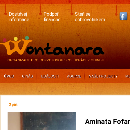
Skip
to
main
Dostávej
Podpoř
Staň se
content
informace
finančně
dobrovolníkem
ÚVOD
O NÁS
UDÁLOSTI
ADOPCE
NAŠE PROJEKTY
MU
Zpět
Aminata Fofa