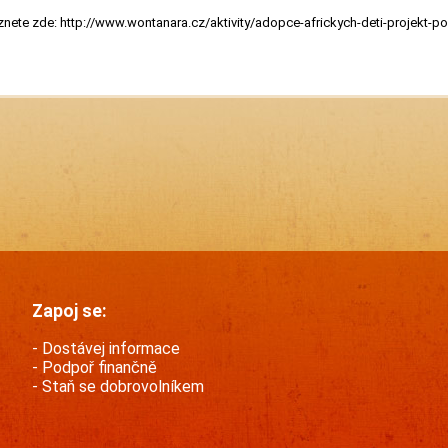
nete zde: http://www.wontanara.cz/aktivity/adopce-africkych-deti-projekt-p
Zapoj se:
Dostávej informace
Podpoř finančně
Staň se dobrovolníkem