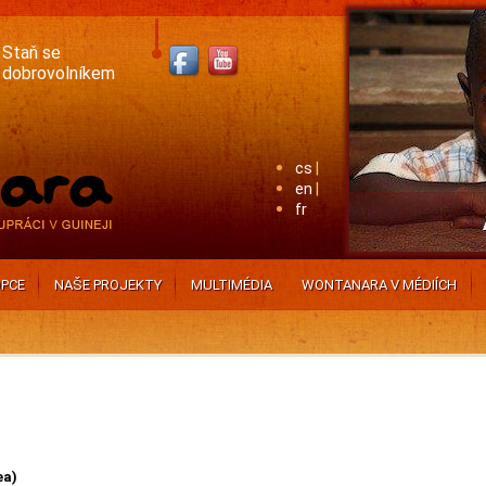
Staň se
dobrovolníkem
cs
en
fr
PCE
NAŠE PROJEKTY
MULTIMÉDIA
WONTANARA V MÉDIÍCH
ea)