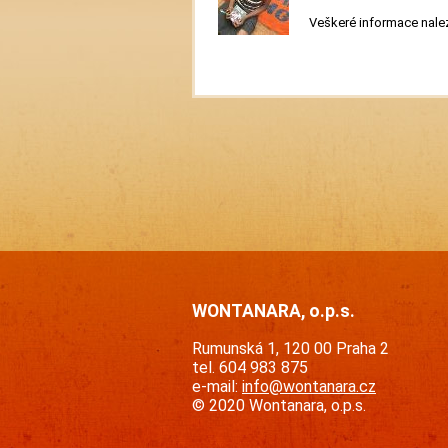
Veškeré informace nalez
WONTANARA, o.p.s.
Rumunská 1, 120 00 Praha 2
tel. 604 983 875
e-mail:
info@wontanara.cz
© 2020 Wontanara, o.p.s.