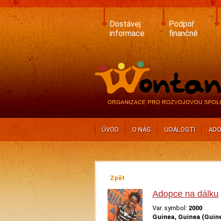
Skip
to
main
Dostávej
Podpoř
content
informace
finančně
ÚVOD
O NÁS
UDÁLOSTI
ADO
Zpět
Adopce na dálku
Var. symbol:
2000
Guinea, Guinea (Guin