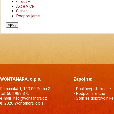
- Tout -
Akce v ČR
Guinea
Podporujeme
WONTANARA, o.p.s.
Zapoj se:
Rumunská 1, 120 00 Praha 2
Dostávej informace
tel. 604 983 875
Podpoř finančně
e-mail:
info@wontanara.cz
Staň se dobrovolník
© 2020 Wontanara, o.p.s.