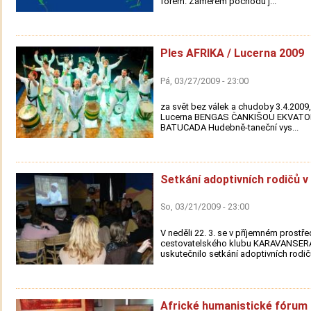
forem. Záměrem pochodu j...
Ples AFRIKA / Lucerna 2009
Pá, 03/27/2009 - 23:00
za svět bez válek a chudoby 3.4.2009,
Lucerna BENGAS ČANKIŠOU EKVAT
BATUCADA Hudebně-taneční vys...
Setkání adoptivních rodičů v
So, 03/21/2009 - 23:00
V neděli 22. 3. se v příjemném prostře
cestovatelského klubu KARAVANSER
uskutečnilo setkání adoptivních rodičů
Africké humanistické fórum