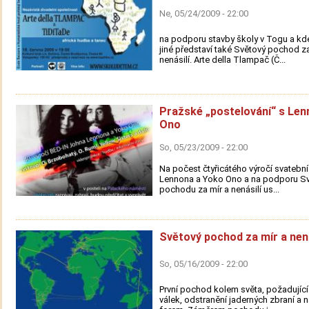
Ne, 05/24/2009 - 22:00
na podporu stavby školy v Togu a k
jiné představí také Světový pochod za
nenásilí. Arte della Tlampač (Č...
Pražské „postelování“ s Le
Ono
So, 05/23/2009 - 22:00
Na počest čtyřicátého výročí svatebn
Lennona a Yoko Ono a na podporu S
pochodu za mír a nenásilí us...
Světový pochod za mír a nená
So, 05/16/2009 - 22:00
První pochod kolem světa, požadujíc
válek, odstranění jaderných zbraní a n