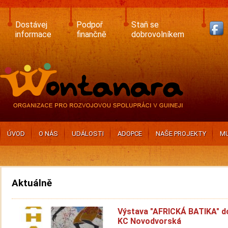
Skip
to
main
Dostávej
Podpoř
Staň se
content
informace
finančně
dobrovolníkem
ÚVOD
O NÁS
UDÁLOSTI
ADOPCE
NAŠE PROJEKTY
MU
Aktuálně
Výstava "AFRICKÁ BATIKA" do
KC Novodvorská