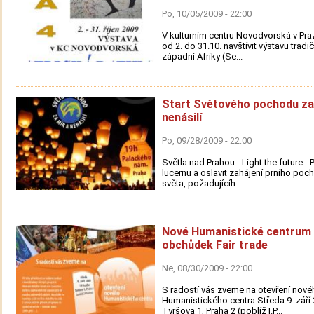
Po, 10/05/2009 - 22:00
V kulturním centru Novodvorská v Pr
od 2. do 31.10. navštívit výstavu tradi
západní Afriky (Se...
Start Světového pochodu za
nenásilí
Po, 09/28/2009 - 22:00
Světla nad Prahou - Light the future - P
lucernu a oslavit zahájení prního po
světa, požadujícíh...
Nové Humanistické centrum
obchůdek Fair trade
Ne, 08/30/2009 - 22:00
S radostí vás zveme na otevření nové
Humanistického centra Středa 9. září
Tyršova 1, Praha 2 (poblíž I.P...