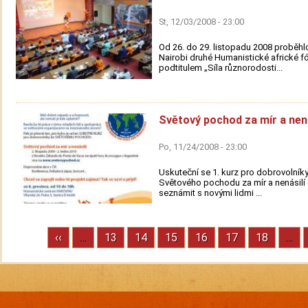
St, 12/03/2008 - 23:00
Od 26. do 29. listopadu 2008 proběh
Nairobi druhé Humanistické africké f
podtitulem „Síla různorodosti...
Světový pochod za mír a nená
Po, 11/24/2008 - 23:00
Uskuteční se 1. kurz pro dobrovolníky
Světového pochodu za mír a nenásilí
seznámit s novými lidmi ...
Previous
‹‹
…
Stránka
13
Stránka
14
Stránka
15
Stránka
16
Stránka
17
Stránka
18
…
Pagination
page