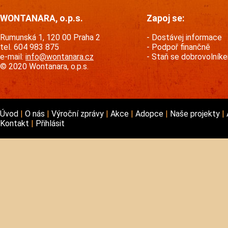
WONTANARA, o.p.s.
Zapoj se:
Rumunská 1, 120 00 Praha 2
Dostávej informace
tel. 604 983 875
Podpoř finančně
e-mail:
info@wontanara.cz
Staň se dobrovolník
© 2020 Wontanara, o.p.s.
Úvod
O nás
Výroční zprávy
Akce
Adopce
Naše projekty
Kontakt
Přihlásit