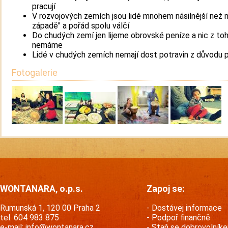
pracují
V rozvojových zemích jsou lidé mnohem násilnější než 
západě" a pořád spolu válčí
Do chudých zemí jen lijeme obrovské peníze a nic z to
nemáme
Lidé v chudých zemích nemají dost potravin z důvodu p
Fotogalerie
WONTANARA, o.p.s.
Zapoj se:
Rumunská 1, 120 00 Praha 2
Dostávej informace
tel. 604 983 875
Podpoř finančně
e-mail:
info@wontanara.cz
Staň se dobrovolník