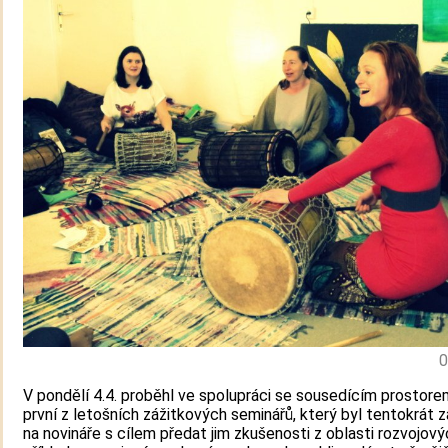
0
V pondělí 4.4. proběhl ve spolupráci se sousedícím prostor
první z letošních zážitkových seminářů, který byl tentokrát
na novináře s cílem předat jim zkušenosti z oblasti rozvojov