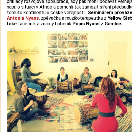
příklady rozvojové spolupráce, aby pak mohli podávat věrnějš
např. o situaci v Africe a pomohli tak zamezit šíření předsudk
tomuto kontinentu u české veřejnosti.
Seminářem prováze
Antonia Nyass
, zpěvačka a muzikoterapeutka z
Yellow Sis
také
tanečník a známý bubeník
Papis Nyass z Gambie.