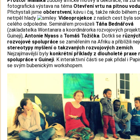
Prostor Malaika
zdobily africké motivy a dekorace, na zdi v
fotografická výstava na téma
Otevření vrtu na pitnou vodu 
Přichystali jsme
občerstvení
, kávu i čaj, takže nikdo během 
netrpěl hlady
.
Videoprojekce
z našich cest byla so
celého odpoledne. Seminářem provázeli
Táňa Bednářová
(zakladatelka Wontanara a koordinárorka rozvojových projekt
Guineji),
Antonie Nyass
a
Tomáš Tožička
. Dotkli se
různýc
rozvojové spolupráce
se zaměřením na Afriku a přiblížili nej
stereotypy myšlení o takzvaných rozvojových zemích
.
Nejzajímavější byly
konkrétní příklady z dlouholeté praxe
spolupráce v Guineji
. K interaktivní části se pak přidal i Pap
se svým bubenickým workshopem.