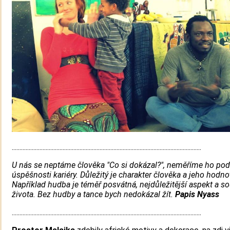
...........................................................................................................................
U nás se neptáme člověka "Co si dokázal?", neměříme ho pod
úspěšnosti kariéry. Důležitý je charakter člověka a jeho hodno
Například hudba je téměř posvátná, nejdůležitější aspekt a s
života. Bez hudby a tance bych nedokázal žít.
Papis Nyass
...........................................................................................................................