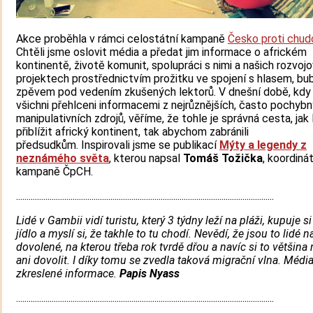
Akce proběhla v rámci celostátní kampaně
Česko proti chu
Chtěli jsme oslovit média a předat jim informace o africkém
kontinentě, životě komunit, spolupráci s nimi a našich rozvoj
projektech prostřednictvím prožitku ve spojení s hlasem, bu
zpěvem pod vedením zkušených lektorů. V dnešní době, kdy 
všichni přehlceni informacemi z nejrůznějších, často pochybn
manipulativních zdrojů, věříme, že tohle je správná cesta, jak
přiblížit africký kontinent, tak abychom zabránili
předsudkům. Inspirovali jsme se publikací
Mýty a legendy z
neznámého světa
, kterou napsal
Tomáš Tožička
, koordiná
kampaně ČpCH.
...........................................................................................................................
Lidé v Gambii vidí turistu, který 3 týdny leží na pláži, kupuje s
jídlo a myslí si, že takhle to tu chodí. Nevědí, že jsou to lidé n
dovolené, na kterou třeba rok tvrdě dřou a navíc si to většin
ani dovolit. I díky tomu se zvedla taková migrační vlna. Médi
zkreslené informace.
Papis Nyass
...........................................................................................................................