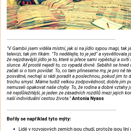
............................................................................................................................
"V Gambii jsem viděla místní, jak si na jídlo sypou magi, tak ja
televizi, tak jim říkám. "To nedělejte, to je jed" a vysvětlovala 
že nejzdravější jídlo je to, které si přece sami vypěstují a svítí
slunce. Ať prostě nejedí to, co vypadá divně. Seběhli se hned 
začali si o tom povídat. T
o, co tam přineseme my, je pro ně t
posvátné, nechají si rádi poradit a poslechnou, pokud jim to 
trochu smysl. Máme tudíž velkou zodpovědnost, dobře jim po
nemuseli opakovat naše chyby. To, že rodina a dobré vztahy j
ně nejdůležitější, je jeden ze zásadních rozdílů mezi jejich k
naší individuální cestou života.
"
Antonia Nyass
.............................................................................................................................
Bořily se například tyto mýty:
Lidé v rozvojových zemích jsou chudí, protože jsou líní