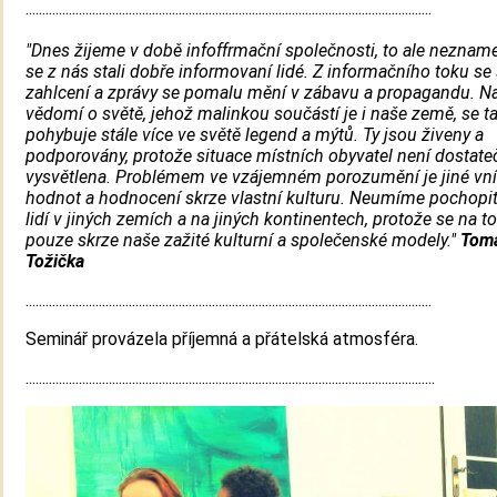
..........................................................................................................................
"Dnes žijeme v době infoffrmační společnosti, to ale nezname
se z nás stali dobře informovaní lidé. Z informačního toku se
zahlcení a zprávy se pomalu mění v zábavu a propagandu. N
vědomí o světě, jehož malinkou součástí je i naše země, se t
pohybuje stále více ve světě legend a mýtů. Ty jsou živeny a
podporovány, protože situace místních obyvatel není dostate
vysvětlena. Problémem ve vzájemném porozumění je jiné vn
hodnot a hodnocení skrze vlastní kulturu. Neumíme pochopi
lidí v jiných zemích a na jiných kontinentech, protože se na 
pouze skrze naše zažité kulturní a společenské modely."
Tom
Tožička
..........................................................................................................................
Seminář provázela příjemná a přátelská atmosféra.
...........................................................................................................................