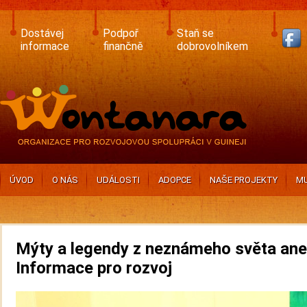
Skip
to
main
Dostávej
Podpoř
Staň se
content
informace
finančně
dobrovolníkem
ÚVOD
O NÁS
UDÁLOSTI
ADOPCE
NAŠE PROJEKTY
MU
Mýty a legendy z neznámeho světa an
Informace pro rozvoj