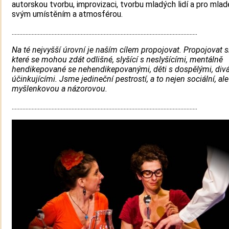
autorskou tvorbu, improvizaci, tvorbu mladých lidí a pro mladé 
svým umístěním a atmosférou.
.........................................................................................................................
Na té nejvyšší úrovní je naším cílem propojovat. Propojovat s
které se mohou zdát odlišné, slyšící s neslyšícími, mentálně
hendikepované se nehendikepovanými, děti s dospělými, divá
účinkujícími. Jsme jedineční pestrostí, a to nejen sociální, ale
myšlenkovou a názorovou.
.........................................................................................................................