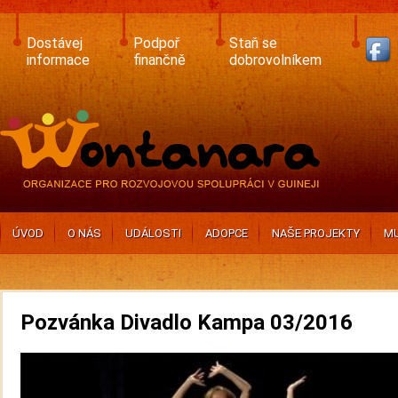
Skip
to
main
Dostávej
Podpoř
Staň se
content
informace
finančně
dobrovolníkem
ÚVOD
O NÁS
UDÁLOSTI
ADOPCE
NAŠE PROJEKTY
MU
Pozvánka Divadlo Kampa 03/2016