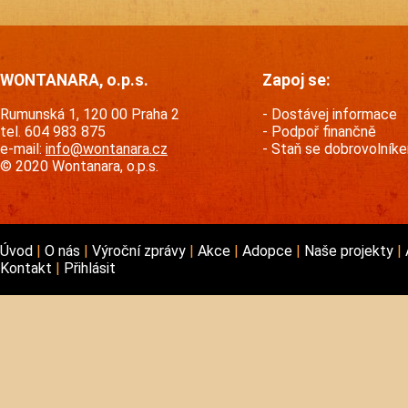
WONTANARA, o.p.s.
Zapoj se:
Rumunská 1, 120 00 Praha 2
Dostávej informace
tel. 604 983 875
Podpoř finančně
e-mail:
info@wontanara.cz
Staň se dobrovolník
© 2020 Wontanara, o.p.s.
Úvod
O nás
Výroční zprávy
Akce
Adopce
Naše projekty
Kontakt
Přihlásit