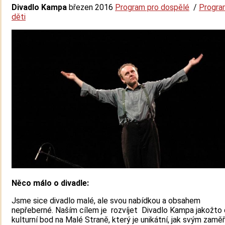
Divadlo Kampa
březen 2016
Program pro dospělé
/
Progra
děti
Něco málo o divadle:
Jsme sice divadlo malé, ale svou nabídkou a obsahem
nepřeberné. Naším cílem je rozvíjet Divadlo Kampa jakožto 
kulturní bod na Malé Straně, který je unikátní, jak svým zamě