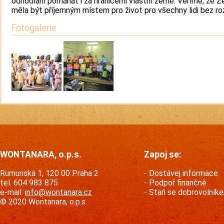
odhodlání pomáhat i za hranicemi vlastní země. Věříme, že 
měla být příjemným místem pro život pro všechny lidi bez ro
Fotogalerie
WONTANARA, o.p.s.
Zapoj se:
Rumunská 1, 120 00 Praha 2
Dostávej informace
tel. 604 983 875
Podpoř finančně
e-mail:
info@wontanara.cz
Staň se dobrovolník
© 2020 Wontanara, o.p.s.