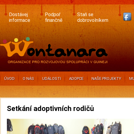
Skip
to
main
Dostávej
Podpoř
Staň se
content
informace
finančně
dobrovolníkem
ÚVOD
O NÁS
UDÁLOSTI
ADOPCE
NAŠE PROJEKTY
MU
Setkání adoptivních rodičů