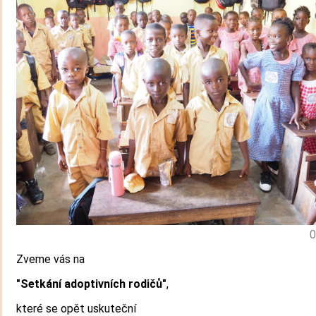
0
Zveme vás na
"Setkání adoptivních rodičů"
,
které se opět uskuteční