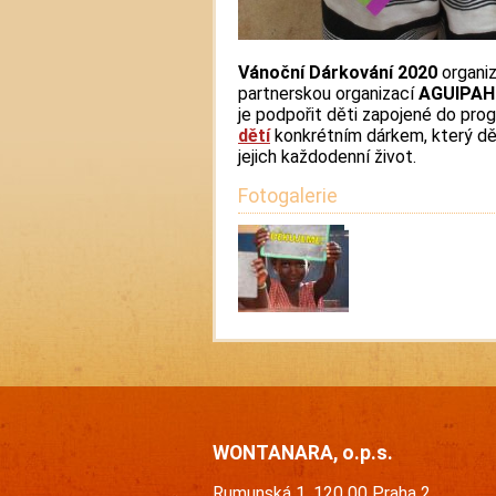
Vánoční Dárkování 2020
organi
partnerskou organizací
AGUIPAH
je podpořit děti zapojené do pr
dětí
konkrétním dárkem, který dět
jejich každodenní život.
Fotogalerie
WONTANARA, o.p.s.
Rumunská 1, 120 00 Praha 2