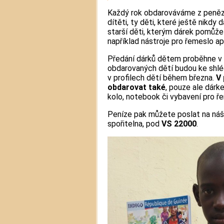
Každý rok obdarováváme z peněz,
dítěti, ty děti, které ještě nikd
starší děti, kterým dárek pomůže 
například nástroje pro řemeslo ap
Předání dárků dětem proběhne v 
obdarovaných dětí budou ke shlé
v profilech dětí během března.
V 
obdarovat také
, pouze ale dárk
kolo, notebook či vybavení pro řem
Peníze pak můžete poslat na ná
spořitelna, pod
VS 22000
.