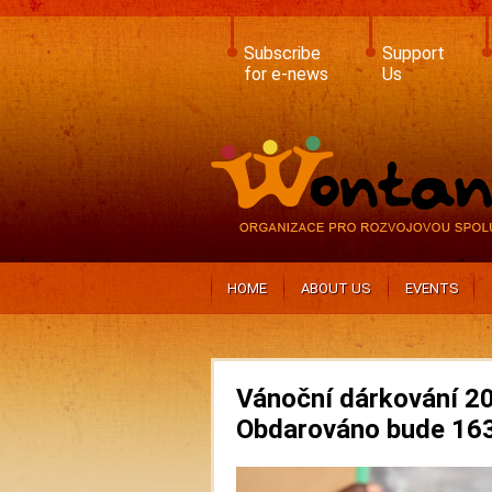
Skip
to
main
Subscribe
Support
content
for e-news
Us
HOME
ABOUT US
EVENTS
Vánoční dárkování 20
Obdarováno bude 163