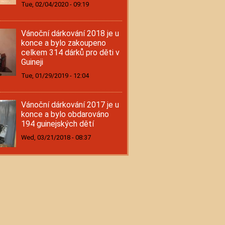
Tue, 02/04/2020 - 09:19
Vánoční dárkování 2018 je u
konce a bylo zakoupeno
celkem 314 dárků pro děti v
Guineji
Tue, 01/29/2019 - 12:04
Vánoční dárkování 2017 je u
konce a bylo obdarováno
194 guinejských dětí
Wed, 03/21/2018 - 08:37