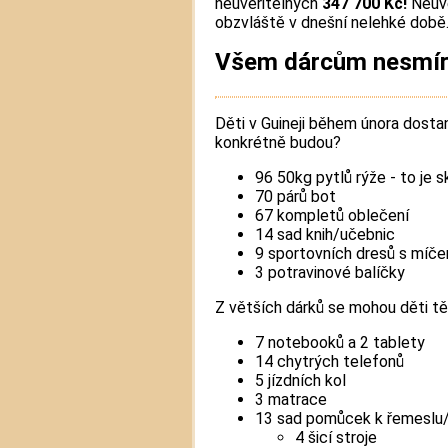
neuvěřitelných
347 700 Kč!
Neuvě
obzvláště v dnešní nelehké době
Všem dárcům nesmír
Děti v Guineji během února dost
konkrétně budou?
96 50kg pytlů rýže - to je 
70 párů bot
67 kompletů oblečení
14 sad knih/učebnic
9 sportovních dresů s míč
3 potravinové balíčky
Z větších dárků se mohou děti těš
7 notebooků a 2 tablety
14 chytrých telefonů
5 jízdních kol
3 matrace
13 sad pomůcek k řemeslu/
4 šicí stroje