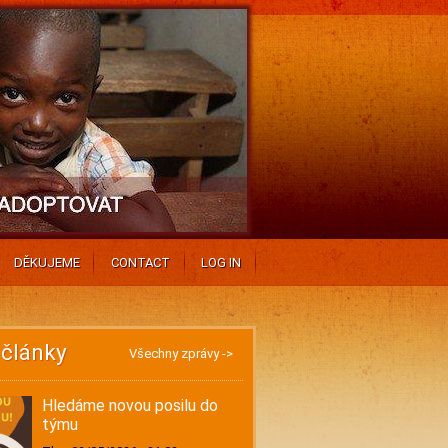
DĚKUJEME
CONTACT
LOG IN
 články
Všechny zprávy ->
Hledáme novou posilu do
týmu