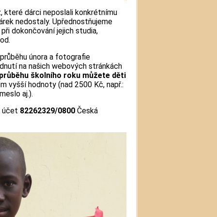
 které dárci neposlali konkrétnímu
y dárek nedostaly. Upřednostňujeme
při dokončování jejich studia,
od.
průběhu února a fotografie
dnutí na našich webových stránkách
průběhu školního roku můžete děti
em vyšší hodnoty (nad 2500 Kč, např.:
eslo aj.).
š účet
82262329/0800
Česká