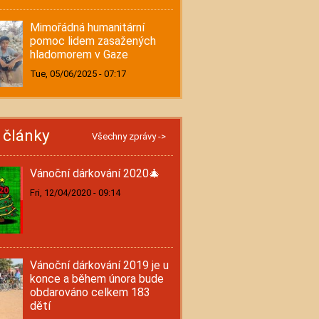
Mimořádná humanitární
pomoc lidem zasažených
hladomorem v Gaze
Tue, 05/06/2025 - 07:17
í články
Všechny zprávy ->
Vánoční dárkování 2020🎄
Fri, 12/04/2020 - 09:14
Vánoční dárkování 2019 je u
konce a během února bude
obdarováno celkem 183
dětí