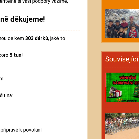
řitelně si vaší podpory vážíme,
.
ně děkujeme!
anou celkem
303 dárků
, jaké to
skoro
5 tun
!
Souvisejíc
em
it na:
přípravě k povolání