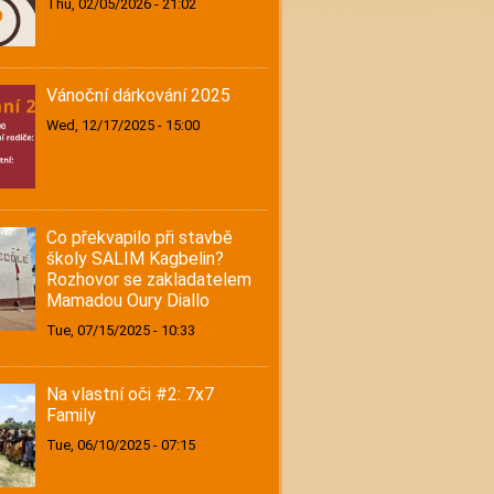
Thu, 02/05/2026 - 21:02
Vánoční dárkování 2025
Wed, 12/17/2025 - 15:00
Co překvapilo při stavbě
školy SALIM Kagbelin?
Rozhovor se zakladatelem
Mamadou Oury Diallo
Tue, 07/15/2025 - 10:33
Na vlastní oči #2: 7x7
Family
Tue, 06/10/2025 - 07:15