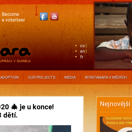
Become
a volunteer
cs
en
fr
ADOPTION
OUR PROJECTS
MEDIA
WONTANARA V MÉDIÍCH
Nejnovější
20 🎄 je u konce!
 dětí.