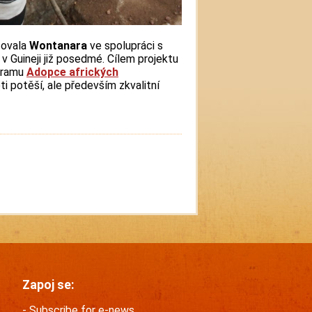
zovala
Wontanara
ve spolupráci s
v Guineji již posedmé. Cílem projektu
ogramu
Adopce afrických
i potěší, ale především zkvalitní
Zapoj se:
Subscribe for e-news