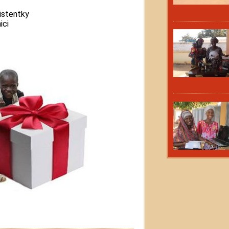
istentky
ici