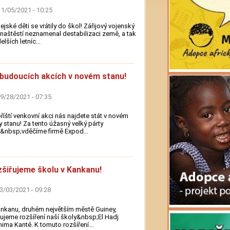
11/05/2021 - 10:25
ejské děti se vrátily do škol! Zářijový vojenský
naštěstí neznamenal destabilizaci země, a tak
elších letníc...
budoucích akcích v novém stanu!
09/28/2021 - 07:35
říští venkovní akci nás najdete stát v novém
y stanu! Za tento úžasný velký párty
&nbsp;vděčíme firmě Expod...
šiřujeme školu v Kankanu!
03/03/2021 - 09:28
nkanu, druhém největším městě Guiney,
ujeme rozšíření naší školy&nbsp;El Hadj
hima Kanté. K tomuto rozšíření...