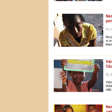
Nem
pen
Po, 
Na 
si u
Mari
Ván
Obd
Čt, 
Váno
štěd
dětí
Ne
zah