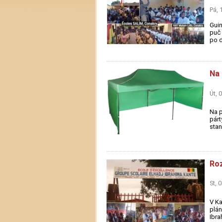
Pá, 
Guin
puč 
po d
Na 
Út, 
Na p
párt
stan
Roz
St, 
V Ka
plán
Ibra