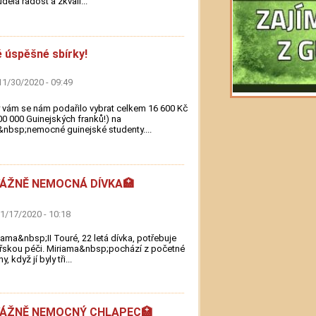
dělá radost a zkvali...
 úspěšné sbírky!
11/30/2020 - 09:49
 vám se nám podařilo vybrat celkem 16 600 Kč
00 000 Guinejských franků!) na
nbsp;nemocné guinejské studenty....
VÁŽNĚ NEMOCNÁ DÍVKA🏥
11/17/2020 - 10:18
ama&nbsp;II Touré, 22 letá dívka, potřebuje
řskou péči. Miriama&nbsp;pochází z početné
y, když jí byly tři...
VÁŽNĚ NEMOCNÝ CHLAPEC🏥