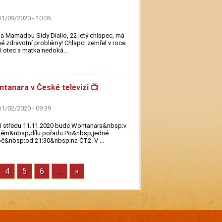
11/09/2020 - 10:05
a Mamadou Sidy Diallo, 22 letý chlapec, má
é zdravotní problémy! Chlapci zemřel v roce
 otec a matka nedoká...
tanara v České televizi 📺
11/02/2020 - 09:39
tí středu 11.11.2020 bude Wontanara&nbsp;v
ém&nbsp;dílu pořadu Po&nbsp;jedné
ě&nbsp;od 21:30&nbsp;na ČT2. V ...
ánka
Stránka
4
Stránka
5
Stránka
6
…
Next
»
page