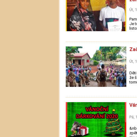
Út, 
Pama
Je t
list
Zač
Út, 
Děti
že š
tomu
Ván
Pá, 
&nbs
zpět