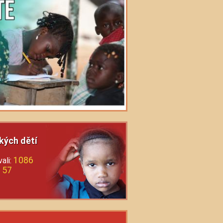
kých dětí
1086
ali:
57
: