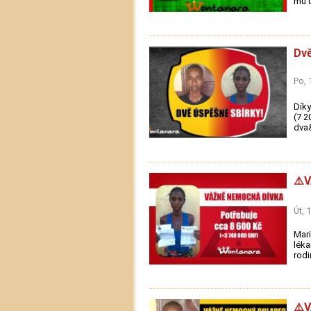
mu u
Dvě
Po, 
Díky
(7 2
dva&
⚠️
Út, 
Mari
léka
rodin
⚠️