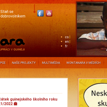
Staň se
dobrovolníkem
cs
en
fr
PCE
NAŠE PROJEKTY
MULTIMÉDIA
WONTANARA V MÉDIÍCH
átek guinejského školního roku
1/2022 🏫