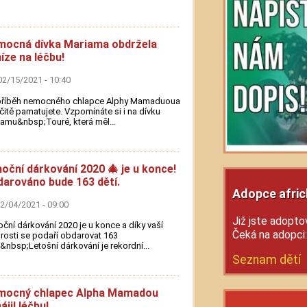
ocná dívka Mariama obdržela
íze na léčbu!
02/15/2021 - 10:40
příběh nemocného chlapce Alphy Mamaduoua
rčitě pamatujete. Vzpomínáte si i na dívku
amu&nbsp;Touré, která měl...
oční dárkování 2020 🎄 je u konce!
arováno bude 163 dětí.
Adopce afric
02/04/2021 - 09:00
Již jste adoptov
ční dárkování 2020 je u konce a díky vaší
Čeká na adopci
rosti se podaří obdarovat 163
.&nbsp;Letošní dárkování je rekordní...
Seznam dětí
mocný chlapec Alpha Mamadou
ájil léčbu!