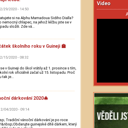
Video
12/29/2020 - 14:50
A
tujete si na Alphu Mamadoua Sidiho Dialla?
o nemocný chlapec, na jehož léčbu jste se v
opadu složili. Zde vá...
átek školního roku v Guineji 🏫
12/15/2020 - 08:32
 se v Guineji do škol vrátily až 1. prosince s tím,
kolní rok oficiálně začal už 15. listopadu. Proč
 tak je...
oční dárkování 2020🎄
12/04/2020 - 09:14
p; Tradiční vánoční dárkování je po roce
!&nbsp;Obdarujte guinejské dítě dárkem, který