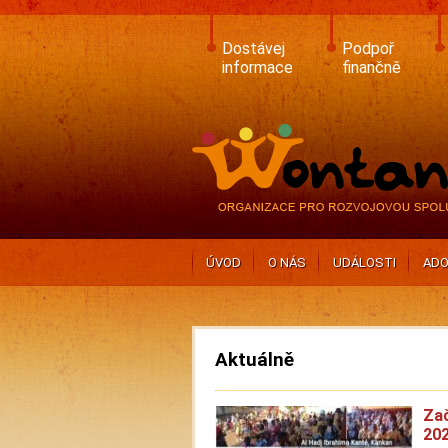
Skip
to
main
Dostávej
Podpoř
content
informace
finančně
ÚVOD
O NÁS
UDÁLOSTI
ADO
Aktuálně
Zač
202