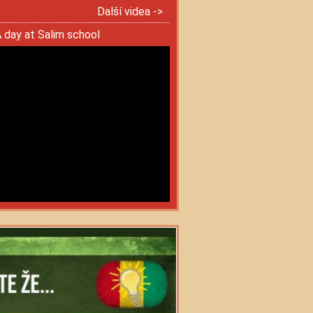
Další videa ->
 day at Salim school