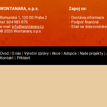
WONTANARA, o.p.s.
Zapoj se:
Rumunská 1, 120 00 Praha 2
Dostávej informace
tel. 604 983 875
Podpoř finančně
e-mail:
info@wontanara.cz
Staň se dobrovolník
© 2020 Wontanara, o.p.s.
Úvod
O nás
Výroční zprávy
Akce
Adopce
Naše projekty
Kontakt
Přihlásit