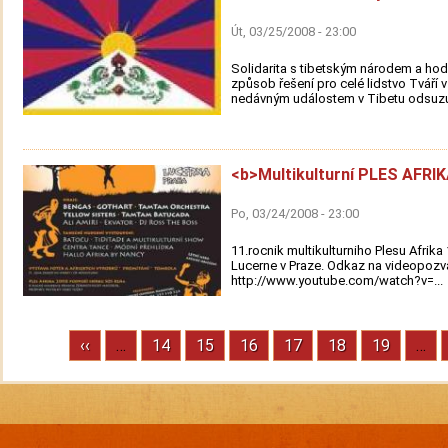
Út, 03/25/2008 - 23:00
Solidarita s tibetským národem a ho
způsob řešení pro celé lidstvo Tváří v
nedávným událostem v Tibetu odsuzu
<b>Multikulturní PLES AFRI
Po, 03/24/2008 - 23:00
11.rocnik multikulturniho Plesu Afrika 
Lucerne v Praze. Odkaz na videopozv
http://www.youtube.com/watch?v=...
Previous
‹‹
…
Stránka
14
Stránka
15
Stránka
16
Stránka
17
Stránka
18
Stránka
19
…
Pagination
page