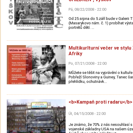
Pá, 08/22/2008 - 22:00
Od 25.srpna do 5.září bude v Galerii 
(Masarykovo nám. č. 1) probíhat výstav
portrétů dětí. ...
Multikurlturní večer ve stylu
Afriky
Po, 07/21/2008 - 22:00
Můžete se těšit na vyprávění o kultuře 
Pobřeží Slonoviny a Guiney, Tanec š
přehlídku, ochutnávk...
<b>Kampaň proti radaru</b>
Út, 04/15/2008 - 22:00
Je známo, že 70% z nás nesouhlasí s
vojenské základny USA na našem úze