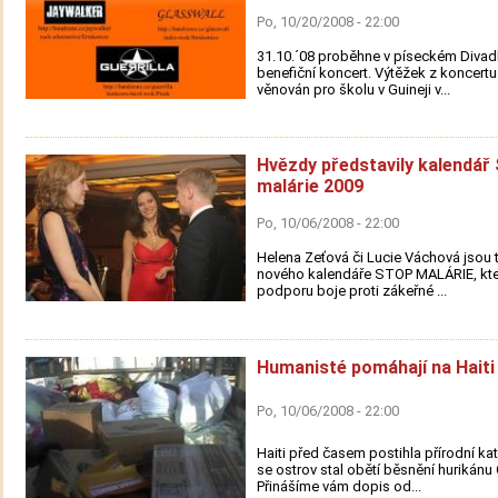
Po, 10/20/2008 - 22:00
31.10.´08 proběhne v píseckém Divad
benefiční koncert. Výtěžek z koncert
věnován pro školu v Guineji v...
Hvězdy představily kalendá
malárie 2009
Po, 10/06/2008 - 22:00
Helena Zeťová či Lucie Váchová jsou 
nového kalendáře STOP MALÁRIE, kter
podporu boje proti zákeřné ...
Humanisté pomáhají na Haiti
Po, 10/06/2008 - 22:00
Haiti před časem postihla přírodní ka
se ostrov stal obětí běsnění hurikánu 
Přinášíme vám dopis od...