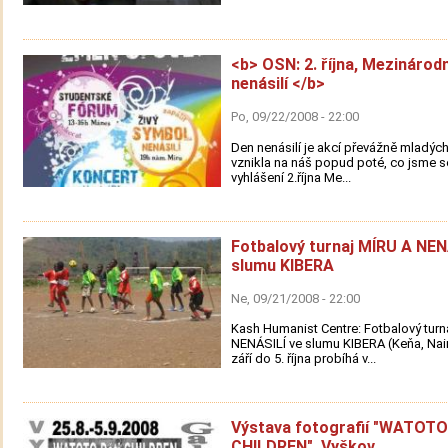
<b> OSN: 2. října, Mezinárod
nenásilí </b>
Po, 09/22/2008 - 22:00
Den nenásilí je akcí převážně mladých l
vznikla na náš popud poté, co jsme s
vyhlášení 2.října Me...
Fotbalový turnaj MÍRU A NEN
slumu KIBERA
Ne, 09/21/2008 - 22:00
Kash Humanist Centre: Fotbalový turn
NENÁSILÍ ve slumu KIBERA (Keňa, Nair
září do 5. října probíhá v...
Výstava fotografií "WATOTO
CHILDREN", Vyškov