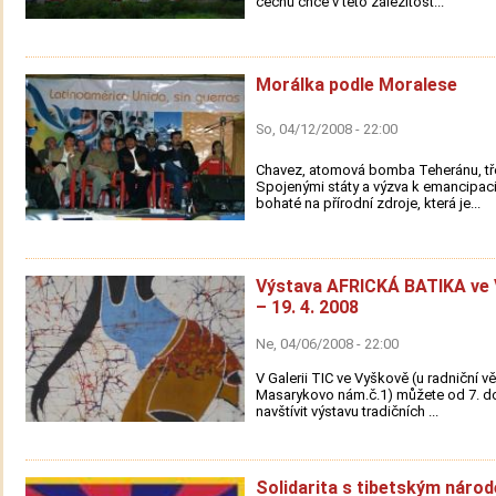
čechů chce v této záležitost...
Morálka podle Moralese
So, 04/12/2008 - 22:00
Chavez, atomová bomba Teheránu, tř
Spojenými státy a výzva k emancipac
bohaté na přírodní zdroje, která je...
Výstava AFRICKÁ BATIKA ve 
– 19. 4. 2008
Ne, 04/06/2008 - 22:00
V Galerii TIC ve Vyškově (u radniční vě
Masarykovo nám.č.1) můžete od 7. do
navštívit výstavu tradičních ...
Solidarita s tibetským náro