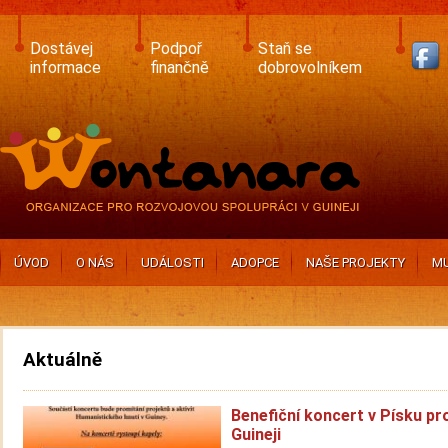
Skip
to
main
Dostávej
Podpoř
Staň se
content
informace
finančně
dobrovolníkem
ÚVOD
O NÁS
UDÁLOSTI
ADOPCE
NAŠE PROJEKTY
MU
Aktuálně
Benefiční koncert v Písku pr
Guineji