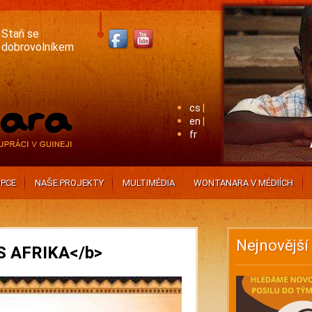
Staň se
dobrovolníkem
cs
en
fr
PCE
NAŠE PROJEKTY
MULTIMÉDIA
WONTANARA V MÉDIÍCH
Nejnovější
ES AFRIKA</b>