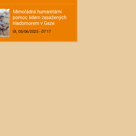
Mimořádná humanitární
pomoc lidem zasažených
hladomorem v Gaze
Út, 05/06/2025 - 07:17