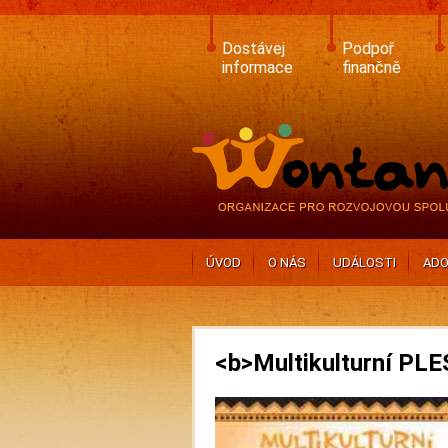
Skip
to
main
Dostávej
Podpoř
content
informace
finančně
ÚVOD
O NÁS
UDÁLOSTI
ADO
<b>Multikulturní PL