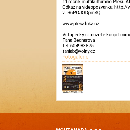
11.rocnik multikulturniho Plesu Af
Odkaz na videopozvanku: http:
v=B6POJODpm4Q
www.plesafrika.cz
Vstupenky si muzete koupit mimo 
Tana Bednarova
tel: 604983875
taniab@volny.cz
Fotogalerie