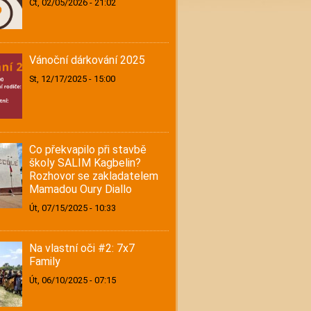
Čt, 02/05/2026 - 21:02
Vánoční dárkování 2025
St, 12/17/2025 - 15:00
Co překvapilo při stavbě
školy SALIM Kagbelin?
Rozhovor se zakladatelem
Mamadou Oury Diallo
Út, 07/15/2025 - 10:33
Na vlastní oči #2: 7x7
Family
Út, 06/10/2025 - 07:15