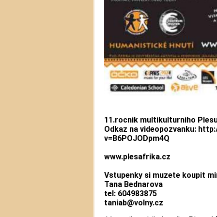
11.rocnik multikulturniho Plesu
Odkaz na videopozvanku: http
v=B6POJODpm4Q
www.plesafrika.cz
Vstupenky si muzete koupit mi
Tana Bednarova
tel: 604983875
taniab@volny.cz