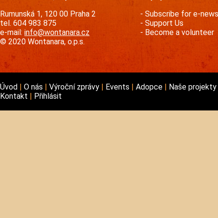
Rumunská 1, 120 00 Praha 2
Subscribe for e-new
tel. 604 983 875
Support Us
e-mail:
info@wontanara.cz
Become a volunteer
© 2020 Wontanara, o.p.s.
Úvod
O nás
Výroční zprávy
Events
Adopce
Naše projekt
Kontakt
Přihlásit