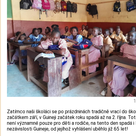
1
Zatímco naši školáci se po prázdninách tradičně vrací do škol
začátkem září, v Guineji začátek roku spadá až na 2. října. T
není významné pouze pro děti a rodiče, na tento den spadá i
nezávislosti Guineje, od jejíhož vyhlášení uběhlo již 65 let!