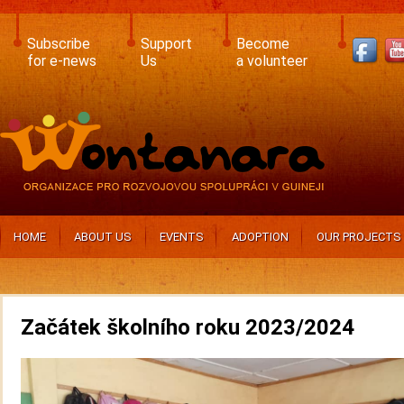
Skip
to
main
Subscribe
Support
Become
content
for e-news
Us
a volunteer
HOME
ABOUT US
EVENTS
ADOPTION
OUR PROJECTS
Začátek školního roku 2023/2024