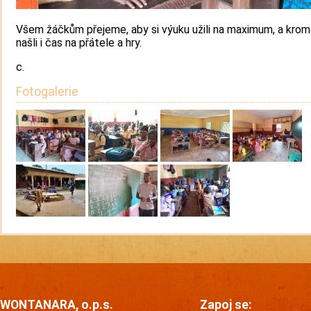
Všem žáčkům přejeme, aby si výuku užili na maximum, a krom
našli i čas na přátele a hry.
c.
Fotogalerie
WONTANARA, o.p.s.
Zapoj se: