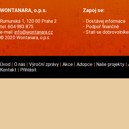
WONTANARA, o.p.s.
Zapoj se:
Rumunská 1, 120 00 Praha 2
Dostávej informace
tel. 604 983 875
Podpoř finančně
e-mail:
info@wontanara.cz
Staň se dobrovolník
© 2020 Wontanara, o.p.s.
Úvod
O nás
Výroční zprávy
Akce
Adopce
Naše projekty
Kontakt
Přihlásit