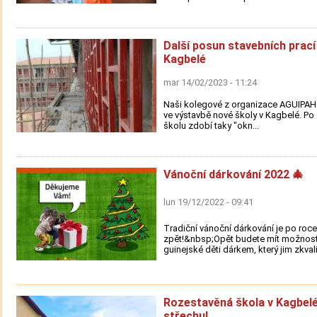
Další posun stavebních prací
Kagbelé
mar 14/02/2023 - 11:24
Naši kolegové z organizace AGUIPAH 
ve výstavbě nové školy v Kagbelé. Po 
školu zdobí taky "okn...
Vánoční dárkování 2022 🎄
lun 19/12/2022 - 09:41
Tradiční vánoční dárkování je po roce
zpět!&nbsp;Opět budete mít možnost
guinejské děti dárkem, který jim zkvali.
Rozestavěná škola v Kagbel
střechu!