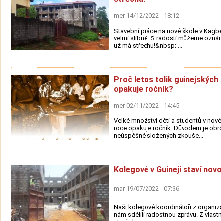
mer 14/12/2022 - 18:12
Stavební práce na nové škole v Kagbe
velmi slibně. S radostí můžeme oznám
už má střechu!&nbsp; ...
Proč letos tolik guinejských 
opakuje ročník?
mer 02/11/2022 - 14:45
Velké množství dětí a studentů v nov
roce opakuje ročník. Důvodem je obr
neúspěšně složených zkouše...
Kolegové v Guineji staví novo
mar 19/07/2022 - 07:36
Naši kolegové koordinátoři z organi
nám sdělili radostnou zprávu. Z vlastní