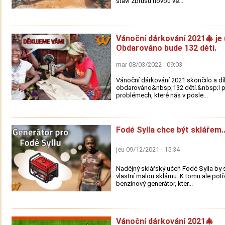
staví zbrusu novou ve...
Vánoční dárkování 2021🎄 je 
Obdarováno bude 132 dětí.
mar 08/03/2022 - 09:03
Vánoční dárkování 2021 skončilo a d
obdarováno&nbsp;132 dětí.&nbsp;I p
problémech, které nás v posle...
Fodé Sylla chce být sklářem..
jeu 09/12/2021 - 15:34
Nadějný sklářský učeň Fodé Sylla by s
vlastní malou sklárnu. K tomu ale pot
benzínový generátor, kter...
Vánoční dárkování 2021🎄