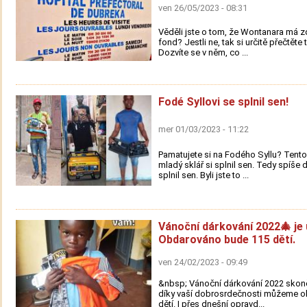
ven 26/05/2023 - 08:31
Věděli jste o tom, že Wontanara má z
fond? Jestli ne, tak si určitě přečtěte 
Dozvíte se v něm, co ...
Fodé Syllovi se splnil sen!
mer 01/03/2023 - 11:22
Pamatujete si na Fodého Syllu? Tento
mladý sklář si splnil sen. Tedy spíše 
splnil sen. Byli jste to ...
Vánoční dárkování 2022🎄 je 
Obdarováno bude 115 dětí.
ven 24/02/2023 - 09:49
&nbsp; Vánoční dárkování 2022 skon
díky vaší dobrosrdečnosti můžeme o
dětí. I přes dnešní opravd...