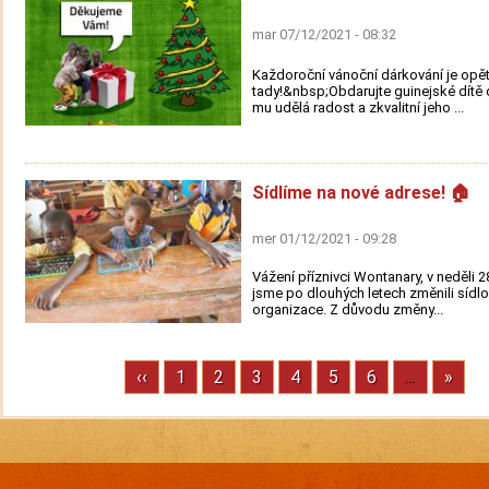
mar 07/12/2021 - 08:32
Každoroční vánoční dárkování je opě
tady!&nbsp;Obdarujte guinejské dítě 
mu udělá radost a zkvalitní jeho ...
Sídlíme na nové adrese! 🏠
mer 01/12/2021 - 09:28
Vážení příznivci Wontanary, v neděli 2
jsme po dlouhých letech změnili sídlo
organizace. Z důvodu změny...
Previous
‹‹
Stránka
1
Stránka
2
Stránka
3
Stránka
4
Stránka
5
Stránka
6
…
Next
»
Pagination
page
page