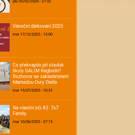
jeu 05/02/2026 - 21:02
Vánoční dárkování 2025
mer 17/12/2025 - 15:00
Co překvapilo při stavbě
školy SALIM Kagbelin?
Rozhovor se zakladatelem
Mamadou Oury Diallo
mar 15/07/2025 - 10:33
Na vlastní oči #2: 7x7
Family
mar 10/06/2025 - 07:15