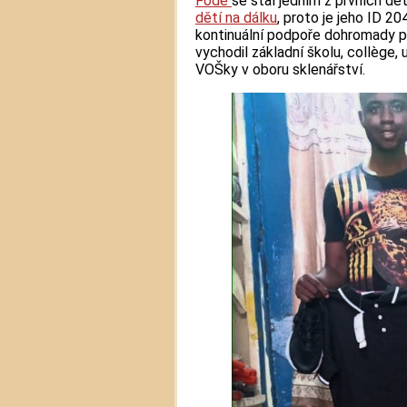
Fodé
se stal jedním z prvních dě
dětí na dálku
, proto je jeho ID 20
kontinuální podpoře dohromady p
vychodil základní školu, collège, 
VOŠky v oboru sklenářství.