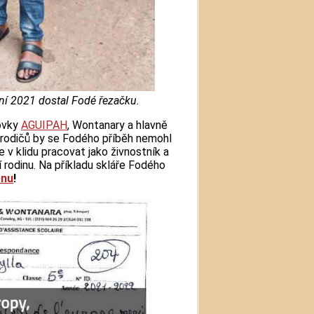
í 2021 dostal Fodé řezačku.
ovky
AGUIPAH
, Wontanary a hlavně
 rodičů by se Fodého příběh nemohl
v klidu pracovat jako živnostník a
í rodinu. Na příkladu skláře Fodého
enu
!