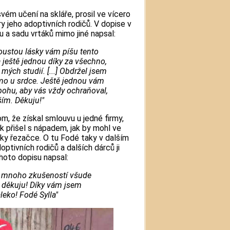
 svém učení na skláře, prosil ve vícero
y jeho adoptivních rodičů. V dopise v
 a sadu vrtáků mimo jiné napsal:
poustou lásky vám píšu tento
a ještě jednou díky za všechno,
mých studií. [...] Obdržel jsem
ímo u srdce. Ještě jednou vám
ohu, aby vás vždy ochraňoval,
ím. Děkuju!"
m, že získal smlouvu u jedné firmy,
k přišel s nápadem, jak by mohl ve
díky řezačce. O tu Fodé taky v dalším
optivních rodičů a dalších dárců ji
hoto dopisu napsal:
t mnoho zkušeností všude
 děkuju! Díky vám jsem
eko! Fodé Sylla"