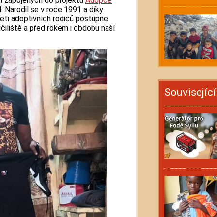
tí zapojených do projektu
Adopce
4. Narodil se v roce 1991 a díky
ěti adoptivních rodičů postupně
učiliště a před rokem i obdobu naší
Souvisejíc