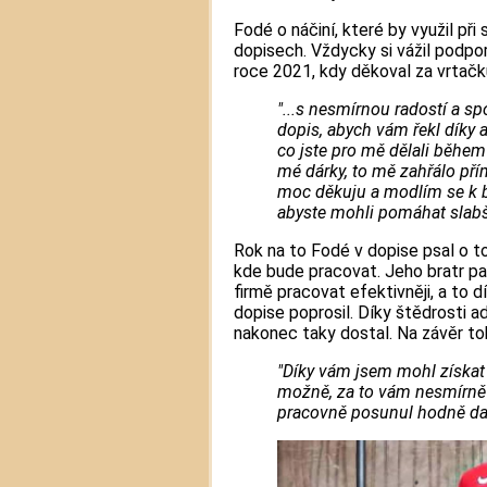
Fodé o náčiní, které by využil při
dopisech. Vždycky si vážil podpor
roce 2021, kdy děkoval za vrtačku
"...s nesmírnou radostí a s
dopis, abych vám řekl díky 
co jste pro mě dělali během 
mé dárky, to mě zahřálo př
moc děkuju a modlím se k b
abyste mohli pomáhat slabš
Rok na to Fodé v dopise psal o to
kde bude pracovat. Jeho bratr pa
firmě pracovat efektivněji, a to 
dopise poprosil. Díky štědrosti ad
nakonec taky dostal. Na závěr to
"Díky vám jsem mohl získa
možně, za to vám nesmírně
pracovně posunul hodně dal