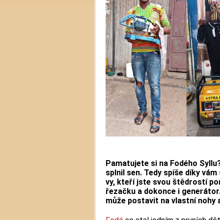
Pamatujete si na Fodého Syllu?
splnil sen. Tedy spíše díky vám s
vy, kteří jste svou štědrostí p
řezačku a dokonce i generátor
může postavit na vlastní nohy a