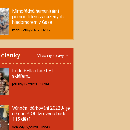
Mimořádná humanitární
pomoc lidem zasažených
hladomorem v Gaze
mar 06/05/2025 - 07:17
í články
Všechny zprávy ->
Fodé Sylla chce být
sklářem...
jeu 09/12/2021 - 15:34
Vánoční dárkování 2022🎄 je
u konce! Obdarováno bude
115 dětí.
ven 24/02/2023 - 09:49