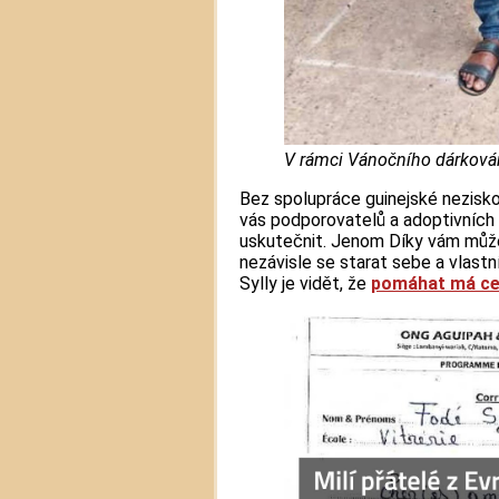
V rámci Vánočního dárkován
Bez spolupráce guinejské nezisk
vás podporovatelů a adoptivních
uskutečnit. Jenom Díky vám může 
nezávisle se starat sebe a vlastn
Sylly je vidět, že
pomáhat má c