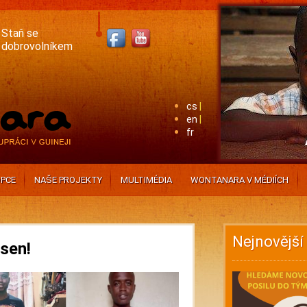
Staň se
dobrovolníkem
cs
en
fr
PCE
NAŠE PROJEKTY
MULTIMÉDIA
WONTANARA V MÉDIÍCH
Nejnovější
 sen!