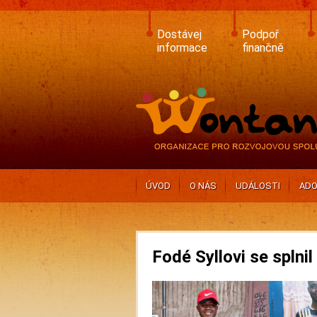
Skip
to
main
Dostávej
Podpoř
content
informace
finančně
ÚVOD
O NÁS
UDÁLOSTI
ADO
Fodé Syllovi se splnil