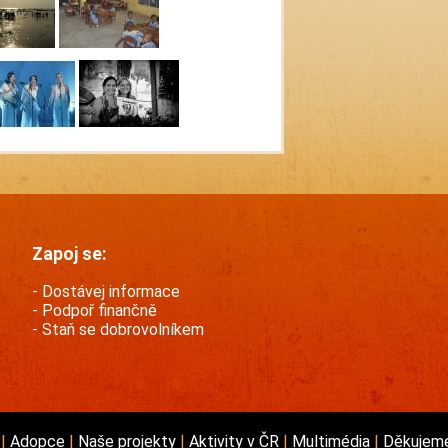
Zapoj se:
Dostávej informace
Podpoř finančně
Staň se dobrovolníkem
e
Adopce
Naše projekty
Aktivity v ČR
Multimédia
Děkujem