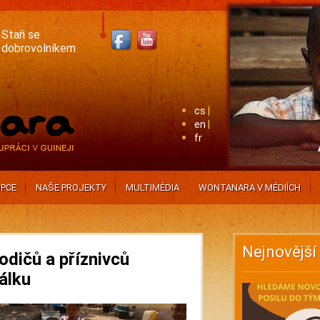
Staň se
dobrovolníkem
cs
en
fr
PCE
NAŠE PROJEKTY
MULTIMÉDIA
WONTANARA V MÉDIÍCH
Nejnovější
odičů a příznivců
álku