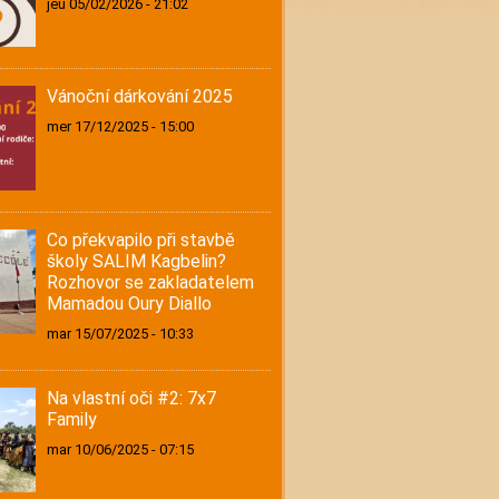
jeu 05/02/2026 - 21:02
Vánoční dárkování 2025
mer 17/12/2025 - 15:00
Co překvapilo při stavbě
školy SALIM Kagbelin?
Rozhovor se zakladatelem
Mamadou Oury Diallo
mar 15/07/2025 - 10:33
Na vlastní oči #2: 7x7
Family
mar 10/06/2025 - 07:15