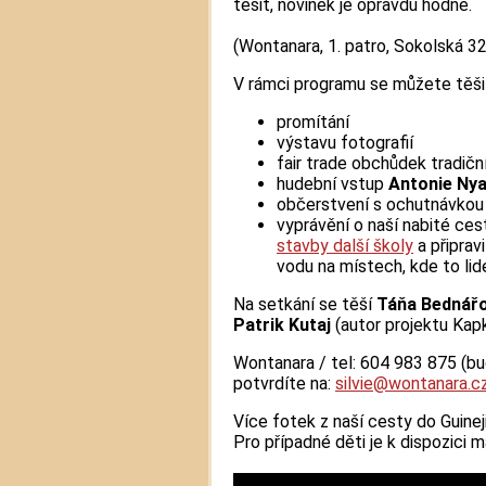
těšit, novinek je opravdu hodně.
(Wontanara, 1. patro, Sokolská 32
V rámci programu se můžete těšit
promítání
výstavu fotografií
fair trade obchůdek tradičn
hudební vstup
Antonie Ny
občerstvení s ochutnávkou 
vyprávění o naší nabité cest
stavby další školy
a připrav
vodu na místech, kde to lid
Na setkání se těší
Táňa Bednář
Patrik Kutaj
(autor projektu Kapk
Wontanara / tel: 604 983 875 (b
potvrdíte na:
silvie@wontanara.c
Více fotek z naší cesty do Guine
Pro případné děti je k dispozici 