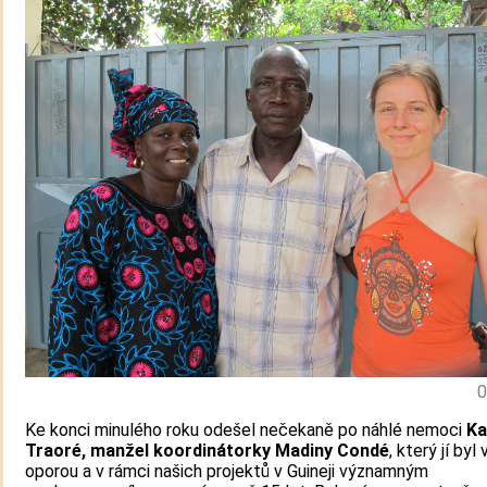
0
Ke konci minulého roku odešel nečekaně po náhlé nemoci
Ka
Traoré, manžel koordinátorky Madiny Condé
, který jí byl
oporou a v rámci našich projektů v Guineji významným