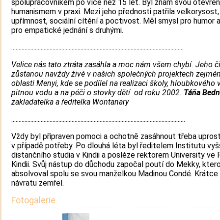
spolupracovníkem po více než 15 let. Byl znám svou otevřen
humanismem v praxi. Mezi jeho přednosti patřila velkorysost,
upřímnost, sociální cítění a poctivost. Měl smysl pro humor 
pro empatické jednání s druhými.
.....................................................................................................................
Velice nás tato ztráta zasáhla a moc nám všem chybí. Jeho č
zůstanou navždy živé v našich společných projektech zejmé
oblasti Menyi, kde se podílel na realizaci školy, hloubkového 
pitnou vodu a na péči o stovky dětí od roku 2002.
Táňa Bedn
zakladatelka a ředitelka Wontanary
......................................................................................................................
Vždy byl připraven pomoci a ochotně zasáhnout třeba uprost
v případě potřeby. Po dlouhá léta byl ředitelem Institutu vyš
distančního studia v Kindii a posléze rektorem University ve 
Kindii. Svůj nástup do důchodu započal poutí do Mekky, kter
absolvoval spolu se svou manželkou Madinou Condé. Krátce
návratu zemřel.
Fotogalerie