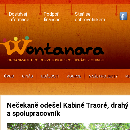
Skip
to
main
Dostávej
Podpoř
Staň se
content
informace
finančně
dobrovolníkem
ÚVOD
O NÁS
UDÁLOSTI
ADOPCE
NAŠE PROJEKTY
MU
Nečekaně odešel Kabiné Traoré, drahý 
a spolupracovník