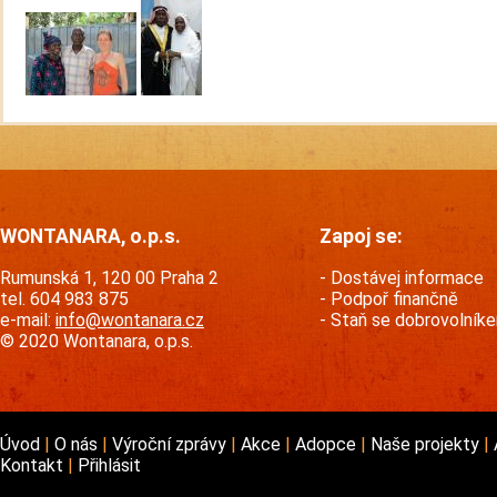
WONTANARA, o.p.s.
Zapoj se:
Rumunská 1, 120 00 Praha 2
Dostávej informace
tel. 604 983 875
Podpoř finančně
e-mail:
info@wontanara.cz
Staň se dobrovolník
© 2020 Wontanara, o.p.s.
Úvod
O nás
Výroční zprávy
Akce
Adopce
Naše projekty
Kontakt
Přihlásit