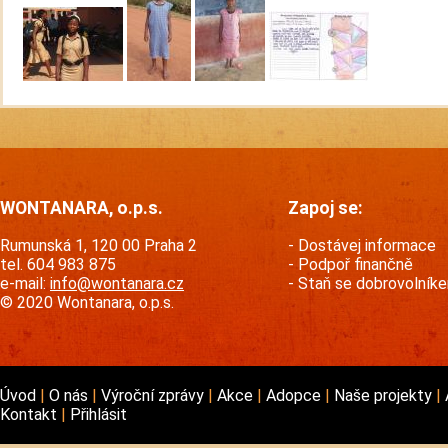
WONTANARA, o.p.s.
Zapoj se:
Rumunská 1, 120 00 Praha 2
Dostávej informace
tel. 604 983 875
Podpoř finančně
e-mail:
info@wontanara.cz
Staň se dobrovolník
© 2020 Wontanara, o.p.s.
Úvod
O nás
Výroční zprávy
Akce
Adopce
Naše projekty
Kontakt
Přihlásit