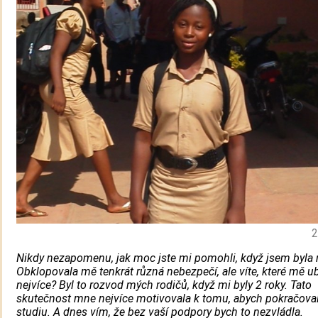
2
Nikdy nezapomenu, jak moc jste mi pomohli, když jsem byla 
Obklopovala mě tenkrát různá nebezpečí, ale víte, které mě ub
nejvíce? Byl to rozvod mých rodičů, když mi byly 2 roky. Tato
skutečnost mne nejvíce motivovala k tomu, abych pokračova
studiu. A dnes vím, že bez vaší podpory bych to nezvládla.