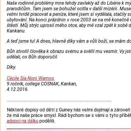
Naše rodinné problémy mne tehdy zavlekly až do Libérie k 
prarodičům. Tam jsem se bohužel ocitla v další mizérii. Mus
velmi tvrdě pracovat a peníze, které jsem si vydělala, stačily 
ubytování. Na konci prázdnin v roce 2003 se na mě konečně
štěstí. Můj strýc uprosil mého otce, aby mě vzal zpět k sobě 
Kankanu.
A teď jsme tu! A dnes, hlavně díky vám a vůli boží, se mám d
Bůh stvořil člověka k obrazu svému a svěřil mu vesmír. Vy js
udělali, co Bůh doporučil.
Díky.
Cécile Sia Noni Wamno
9 ročník, college COSNAK, Kankan,
4.12.2016.
.......................................................................................................................
Některé dopisy od dětí z Guiney nás velmi dojímají a zároveň 
že má naše práce smysl. Rádi bychom se s vámi o tyto příbě
adopci na dálku
podělili.