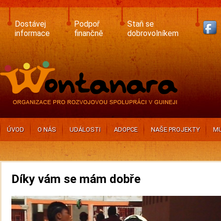
Skip
to
main
Dostávej
Podpoř
Staň se
content
informace
finančně
dobrovolníkem
ÚVOD
O NÁS
UDÁLOSTI
ADOPCE
NAŠE PROJEKTY
MU
Díky vám se mám dobře